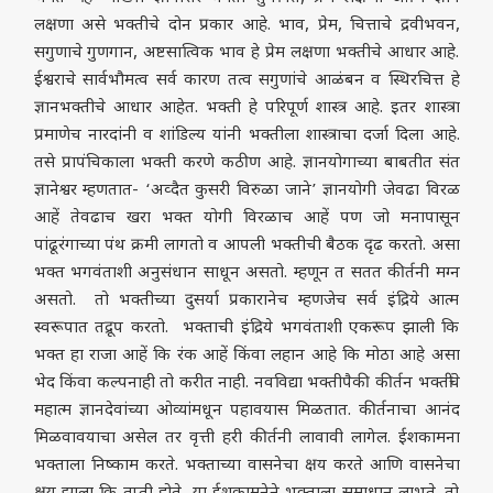
लक्षणा असे भक्तीचे दोन प्रकार आहे. भाव, प्रेम, चित्ताचे द्रवीभवन,
सगुणाचे गुणगान, अष्टसात्विक भाव हे प्रेम लक्षणा भक्तीचे आधार आहे.
ईश्वराचे सार्वभौमत्व सर्व कारण तत्व सगुणांचे आळंबन व स्थिरचित्त हे
ज्ञानभक्तीचे आधार आहेत. भक्ती हे परिपूर्ण शास्त्र आहे. इतर शास्त्रा
प्रमाणेच नारदांनी व शांडिल्य यांनी भक्तीला शास्त्राचा दर्जा दिला आहे.
तसे प्रापंचिकाला भक्ती करणे कठीण आहे. ज्ञानयोगाच्या बाबतीत संत
ज्ञानेश्वर म्हणतात- ‘अव्दैत कुसरी विरुळा जाने’ ज्ञानयोगी जेवढा विरळ
आहें तेवढाच खरा भक्त योगी विरळाच आहें पण जो मनापासून
पांढूरंगाच्या पंथ क्रमी लागतो व आपली भक्तीची बैठक दृढ करतो. असा
भक्त भगवंताशी अनुसंधान साधून असतो. म्हणून त सतत कीर्तनी मग्न
असतो. तो भक्तीच्या दुसर्या प्रकारानेच म्हणजेच सर्व इंद्रिये आत्म
स्वरूपात तद्रूप करतो. भक्ताची इंद्रिये भगवंताशी एकरूप झाली कि
भक्त हा राजा आहें कि रंक आहें किंवा लहान आहे कि मोठा आहे असा
भेद किंवा कल्पनाही तो करीत नाही. नवविद्या भक्तीपैकी कीर्तन भक्तींचे
महात्म ज्ञानदेवांच्या ओव्यांमधून पहावयास मिळतात. कीर्तनाचा आनंद
मिळवावयाचा असेल तर वृत्ती हरी कीर्तनी लावावी लागेल. ईशकामना
भक्ताला निष्काम करते. भक्ताच्या वासनेचा क्षय करते आणि वासनेचा