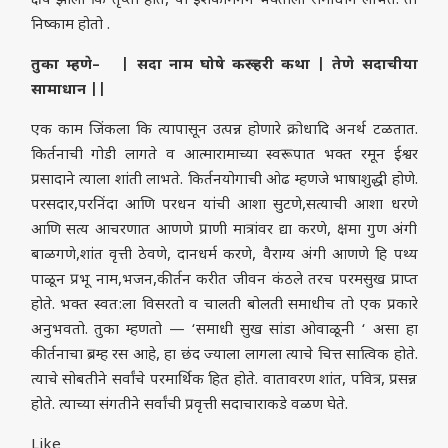
क्षय झाला कि तृप्ती होते, या ईशकामनेने भक्ताला समाधान लाभते. तो
निष्काम होतो .
तुका म्हणे– | सदा नाम घोषे करू हरी कथा | तेणे सदाचीया
सामाधान ||
एक काम जिंकला कि त्यापासून उत्पन्न होणारे क्रोधादि अनर्थ टळतात.
किर्तनाची गोडी लागते व आत्मारामाच्या स्वरूपात भक्त रमून ईश्वर
प्रसादाने त्याला शांती लाभते. किर्तनयोगाची ओढ म्हणजे भाषाशुद्धी होणे.
परसदार,परनिंदा आणि परधन यांची आशा सुटणे,सत्याची आशा धरणे
आणि सत्य आचरणात आणणे प्राणी मात्रांवर द्या करणे, क्षमा गुण अंगी
बाळगणे,शांत वृत्ती ठेवणे, दानधर्म करणे, वैराग्य अंगी आणणे हि पथ्य
पाळून प्रभू नाम,भजन,कीर्तन करीत जीवन कंठले तरच परमसुख प्राप्त
होते. भक्त स्वत:ला विसरतो व चालती बोलती समाधीच तो एक प्रकारे
अनुभवतो. तुका म्हणतो — ‘समाधी सुख सांडा ओवाळूनी ‘ असा हा
कीर्तनाचा ब्रम्ह रस आहे, हा छंद ज्याला लागला त्याचे चित्त सात्विक होते.
त्याचे सोबतीने सर्वांचे परमार्थिक हित होते. वातावरण शांत, पवित्र, प्रसन्न
होते. त्याच्या संगतीने सर्वांची प्रवृत्ती सदाचाराकडे वळण घेते.
Like