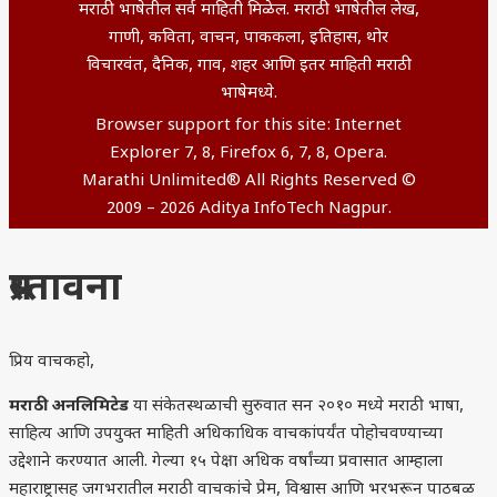
मराठी भाषेतील सर्व माहिती मिळेल. मराठी भाषेतील लेख,
गाणी, कविता, वाचन, पाककला, इतिहास, थोर
विचारवंत, दैनिक, गाव, शहर आणि इतर माहिती मराठी
भाषेमध्ये.
Browser support for this site: Internet
Explorer 7, 8, Firefox 6, 7, 8, Opera.
Marathi Unlimited® All Rights Reserved ©
2009 – 2026 Aditya InfoTech Nagpur.
प्रस्तावना
प्रिय वाचकहो,
मराठी अनलिमिटेड
या संकेतस्थळाची सुरुवात सन २०१० मध्ये मराठी भाषा,
साहित्य आणि उपयुक्त माहिती अधिकाधिक वाचकांपर्यंत पोहोचवण्याच्या
उद्देशाने करण्यात आली. गेल्या १५ पेक्षा अधिक वर्षांच्या प्रवासात आम्हाला
महाराष्ट्रासह जगभरातील मराठी वाचकांचे प्रेम, विश्वास आणि भरभरून पाठबळ