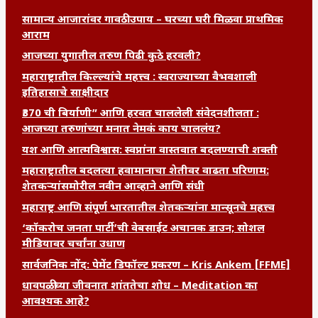
सामान्य आजारांवर गावठी उपाय – घरच्या घरी मिळवा प्राथमिक
आराम
आजच्या युगातील तरुण पिढी कुठे हरवली?
महाराष्ट्रातील किल्ल्यांचे महत्त्व : स्वराज्याच्या वैभवशाली
इतिहासाचे साक्षीदार
₹370 ची बिर्याणी” आणि हरवत चाललेली संवेदनशीलता :
आजच्या तरुणांच्या मनात नेमकं काय चाललंय?
यश आणि आत्मविश्वास: स्वप्नांना वास्तवात बदलण्याची शक्ती
महाराष्ट्रातील बदलत्या हवामानाचा शेतीवर वाढता परिणाम:
शेतकऱ्यांसमोरील नवीन आव्हाने आणि संधी
महाराष्ट्र आणि संपूर्ण भारतातील शेतकऱ्यांना मान्सूनचे महत्त्व
‘कॉकरोच जनता पार्टी’ची वेबसाईट अचानक डाउन; सोशल
मीडियावर चर्चांना उधाण
सार्वजनिक नोंद: पेमेंट डिफॉल्ट प्रकरण – Kris Ankem [FFME]
धावपळीच्या जीवनात शांततेचा शोध – Meditation का
आवश्यक आहे?