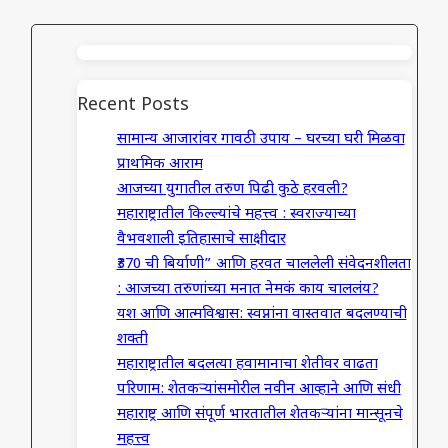
Recent Posts
सामान्य आजारांवर गावठी उपाय – घरच्या घरी मिळवा
प्राथमिक आराम
आजच्या युगातील तरुण पिढी कुठे हरवली?
महाराष्ट्रातील किल्ल्यांचे महत्त्व : स्वराज्याच्या
वैभवशाली इतिहासाचे साक्षीदार
₹370 ची बिर्याणी” आणि हरवत चाललेली संवेदनशीलता
: आजच्या तरुणांच्या मनात नेमकं काय चाललंय?
यश आणि आत्मविश्वास: स्वप्नांना वास्तवात बदलण्याची
शक्ती
महाराष्ट्रातील बदलत्या हवामानाचा शेतीवर वाढता
परिणाम: शेतकऱ्यांसमोरील नवीन आव्हाने आणि संधी
महाराष्ट्र आणि संपूर्ण भारतातील शेतकऱ्यांना मान्सूनचे
महत्त्व