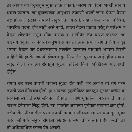
तर आपण त्या वेद्नातून मुक्त होऊ शकतो. कारण त्या वेदना भक्ती स्वरूप
धारण करतात. त्या दुखण्याच्या अनुभवा ठकाणी भक्ती जागा घेऊन वेदना
नष्ट होतात. एखादा तपस्वी मनुष्य तप करतो, तेव्हा त्याला त्यात परिश्रम,
शारीरिक वेदना होत नाही असे नाही, त्याला वेदना होतात परंतु ते परिश्रम व
वेदना शोकप्रद नसून शोक नाशक व शांतीप्रद रुप धारण करतात त्या
कष्टमय वेद्नात आनंदाचा अनुभव सामावतो. त्याच प्रमाणे रोगात रोग्याने दृढ
भवना ठेऊन जर ईश्वरस्मरणात तल्लीन झाल्यास याप्रकारे भावना ठेवली
पाहिजे कि हा रोग द्यामयी ईश्वरा कडून मिळालेला पुरस्कार आहे. हीच भावना
सदृढ केली. तर त्या रोगातून सुटका होईल. किंवा भक्तिरूप फलप्राप्ती
होईल.
रोगात जर परम तपाची भावना सुदृढ होत गेली, तर अवश्य तो रोग परम
तपाचे फल देनेवाला होतो. हा आपल्या इहलौकिक कष्टातून सुटका करून या
जिवाला स्वर्ग ते ब्रम्ह लोकात पोचवतो. आणि मुक्तीरूप परम शांती प्राप्त
करून देनेवाला सिद्ध होतो. त्या भक्तीत आपल्या पूर्वकृत पापांचा क्षय होतो.
तसेच रोग-पीडामढील परम तपाची भावना जीवाला समस्त पापांतून मुक्त
करते. जो पर्यंत मनुष्य रोगाला कष्टदायक समजतो, व त्याचा द्वेष करतो, तर
तो अधिकाधिक कष्टच देत असतो.