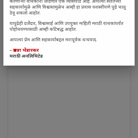
नुकसानकारक
(0%, 6 Votes)
करणाऱ्या वाचकांना जोडणारे एक व्यासपीठ आहे. आपल्या सततच्या
सहकार्यामुळे आणि विश्वासामुळेच आम्ही हा प्रवास यशस्वीपणे पुढे चालू
तटस्थ
ठेवू शकलो आहोत.
(0%, 3 Votes)
यापुढेही दर्जेदार, विश्वासार्ह आणि उपयुक्त माहिती मराठी वाचकांपर्यंत
Total Voters:
0
पोहोचवण्यासाठी आम्ही कटिबद्ध आहोत.
Polls Archive
आपल्या प्रेम आणि सहकार्याबद्दल मनःपूर्वक धन्यवाद.
–
प्रसन्ना भेंडारकर
मराठी अनलिमिटेड