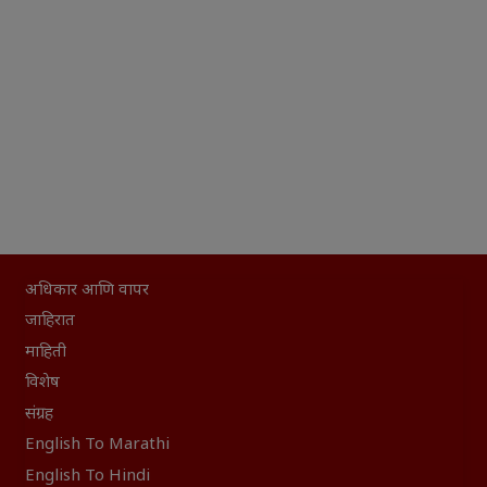
अधिकार आणि वापर
जाहिरात
माहिती
विशेष
संग्रह
English To Marathi
English To Hindi