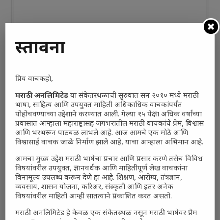
प्रस्तावना
प्रिय वाचकहो,
मराठी अनलिमिटेड
या संकेतस्थळाची सुरुवात सन २०१० मध्ये मराठी
भाषा, साहित्य आणि उपयुक्त माहिती अधिकाधिक वाचकांपर्यंत
पोहोचवण्याच्या उद्देशाने करण्यात आली. गेल्या १५ पेक्षा अधिक वर्षांच्या
Polls
प्रवासात आम्हाला महाराष्ट्रासह जगभरातील मराठी वाचकांचे प्रेम, विश्वास
आणि भरभरून पाठबळ लाभले आहे. आज आमचे एक मोठे आणि
भारत–अमेरिका संबंध भारतासाठी फायदेशीर आहेत का?
विश्वासार्ह वाचक जाळे निर्माण झाले आहे, याचा आम्हाला अभिमान आहे.
काही प्रमाणात फायदेशीर
(0%, 0 Votes)
आमचा मुख्य उद्देश मराठी भाषेचा प्रचार आणि प्रसार करणे तसेच विविध
विषयांवरील उपयुक्त, ज्ञानवर्धक आणि माहितीपूर्ण लेख वाचकांना
खूप फायदेशीर
विनामूल्य उपलब्ध करून देणे हा आहे. शिक्षण, आरोग्य, तंत्रज्ञान,
(0%, 3 Votes)
व्यवसाय, शासन योजना, करिअर, संस्कृती आणि इतर अनेक
विषयांवरील माहिती आम्ही सातत्याने प्रकाशित करत असतो.
फारसे फायदेशीर नाहीत
(0%, 0 Votes)
मराठी अनलिमिटेड हे केवळ एक संकेतस्थळ नसून मराठी भाषेवर प्रेम