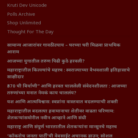
Kruti Dev Unicode
Polls Archive
Shop Unlimited
Thought For The Day
सामान्य आजारांवर गावठी उपाय – घरच्या घरी मिळवा प्राथमिक
आराम
आजच्या युगातील तरुण पिढी कुठे हरवली?
महाराष्ट्रातील किल्ल्यांचे महत्त्व : स्वराज्याच्या वैभवशाली इतिहासाचे
साक्षीदार
₹370 ची बिर्याणी” आणि हरवत चाललेली संवेदनशीलता : आजच्या
तरुणांच्या मनात नेमकं काय चाललंय?
यश आणि आत्मविश्वास: स्वप्नांना वास्तवात बदलण्याची शक्ती
महाराष्ट्रातील बदलत्या हवामानाचा शेतीवर वाढता परिणाम:
शेतकऱ्यांसमोरील नवीन आव्हाने आणि संधी
महाराष्ट्र आणि संपूर्ण भारतातील शेतकऱ्यांना मान्सूनचे महत्त्व
‘कॉकरोच जनता पार्टी’ची वेबसाईट अचानक डाउन; सोशल