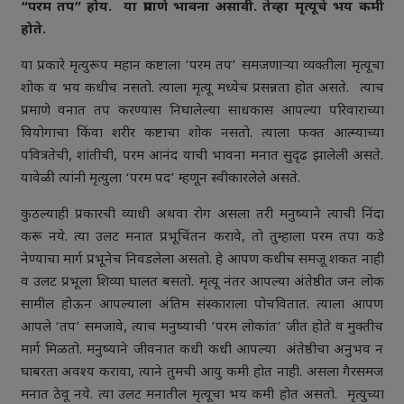
“परम तप” होय. या प्रमाणे भावना असावी. तेव्हा मृत्यूचे भय कमी
होते.
या प्रकारे मृत्युरूप महान कष्टाला ‘परम तप’ समजणाऱ्या व्यक्तीला मृत्यूचा
शोक व भय कधीच नसतो. त्याला मृत्यू मध्येच प्रसन्नता होत असते. त्याच
प्रमाणे वनात तप करण्यास निघालेल्या साधकास आपल्या परिवाराच्या
वियोगाचा किंवा शरीर कष्टाचा शोक नसतो. त्याला फक्त आत्म्याच्या
पवित्रतेची, शांतीची, परम आनंद याची भावना मनात सुदृढ झालेली असते.
यावेळी त्यांनी मृत्युला ‘परम पद’ म्हणून स्वीकारलेले असते.
कुठल्याही प्रकारची व्याधी अथवा रोग असला तरी मनुष्याने त्याची निंदा
करू नये. त्या उलट मनात प्रभूचिंतन करावे, तो तुम्हाला परम तपा कडे
नेण्याचा मार्ग प्रभूनेच निवडलेला असतो. हे आपण कधीच समजू शकत नाही
व उलट प्रभूला शिव्या घालत बसतो. मृत्यू नंतर आपल्या अंतेष्ठीत जन लोक
सामील होऊन आपल्याला अंतिम संस्काराला पोचवितात. त्याला आपण
आपले ‘तप’ समजावे, त्याच मनुष्याची ‘परम लोकांत’ जीत होते व मुक्तीच
मार्ग मिळतो. मनुष्याने जीवनात कधी कधी आपल्या अंतेष्ठीचा अनुभव न
घाबरता अवश्य करावा, त्याने तुमची आयु कमी होत नाही. असला गैरसमज
मनात ठेवू नये. त्या उलट मनातील मृत्यूचा भय कमी होत असतो. मृत्युच्या