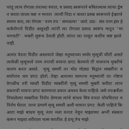
परंतु त्याच रोगाला तपाच्या रुपात, व प्रसाद स्वरूपाने बघितल्यास त्याचा द्वेष
न करता त्याला कष्ट न मानता त्याची निंदा न करता प्रसन्न स्वरूपाने ईश्वराचे
स्मरण करा, त्या रोगास ‘ परम तप ‘ समजल्या ‘ जाते. उदा- संत परम हंस हे
कर्करोगाने पिडीत असूनही त्यांनी त्या रोगाला प्रसाद स्वरूप मानून “मां
भगवती” भक्ती सुरूच ठेवली होती. त्यांना त्या पासून कधीच कष्ट झाले
नाही.
अत्यंत वेदना पिडीत असल्याने जेव्हा मनुष्याच्या समोर मृत्यूची भीती असते
त्यावेळी मृत्यूमध्ये परम तपाची भावना प्रगट केल्याने ती भावनाच मुक्तीचे
कारण बनत असते. मृत्यू समयी तर मोठ मोठ्या विद्वांन व्यक्तींना व
सर्वांनाच भय प्रगट होतो. तेव्हा आपल्या सामान्य मनुष्याची तर गोष्टच
वेगळीच तरी व्याधी पिडीत व्यक्तींनी मृत्यू समयी मुक्ती करीता त्याच
प्रकारची भावना प्रगट करण्याचा प्रयत्न अवश्य केला पाहिजे. जसे तपश्चर्येला
निघालेल्या व्यक्तीला निरोप देण्यास त्यांचे बांधव मित्र वनात पोचवितात व
निरोप घेतात. त्याच प्रमाणे मृत्यू समयी अशी भावना प्रगट केली पाहिजे कि
आता माझे बांधव मृत्यू नंतर मला वनात नेवून माझ्यावर अग्नी संस्कार
करून माझ्या शरीराला भस्म करतील. हे प्रभू तेच माझे