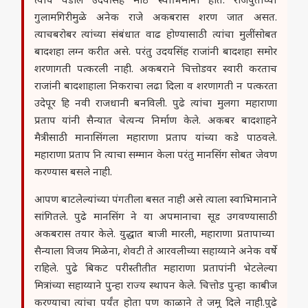
त्यांचे वडील उदयसिंह मोठे स्वाभिमानी होते. राजपुतांच्या
गुलामगिरीमुळे अनेक राजे अकबरास शरण जात असत.
त्याचबरोबर त्यांच्या संबंधात वाढ होण्यासाठी त्यांचा मुलींसोबत
बादशहा लग्न करीत असे. परंतु उदयसिंह राजांनी बादशहा समोर
शरणागती पत्करली नाही. अकबराने चित्तोडवर स्वारी करताच
राजांनी बादशाहाला निकराचा लढा दिला व शरणागती न पत्करता
उदेपूर हि नवी राजधानी बनविली. पुढे त्यांचा मुलगा महाराणा
प्रताप यांनी सैन्यात चेत्यन्य निर्माण केले. अकबर बादशाहने
मैत्रीसाठी मानासिंगला महाराणा प्रताप यांच्या कडे पाठवले.
महाराणा प्रताप नि त्याचा सम्मान केला परंतु मानसिंग सोबत जेवण
करण्यास बसले नाही.
आपण बाटलेल्यांच्या पंगतीला बसत नाही असे त्याला स्वाभिमानाने
सांगितले. पुढे मानसिंग ने या अपमानाचा सूड उगवण्यासाठी
अकबरास तयार केले. युद्धात बाजी मारली, महाराणा प्रतापाच्या
सैन्याला विजय मिळेना, शेवटी ते आरवलीच्या सहाय्याने अनेक वर्षे
राहिले. पुढे बिकट परीस्तीतीत महाराणा प्रतापांनी भेटलेल्या
मित्रांच्या सहाय्याने पुन्हा राज्य स्थापन केले. चित्तोड पुन्हा काबीज
करण्याचा त्यांचा पर्यंत होता पण काळाने ते जमू दिले नाही.पुढे