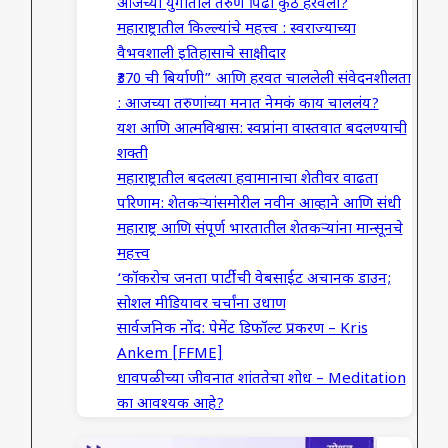
आजच्या युगातील तरुण पिढी कुठे हरवली?
महाराष्ट्रातील किल्ल्यांचे महत्त्व : स्वराज्याच्या
वैभवशाली इतिहासाचे साक्षीदार
₹370 ची बिर्याणी” आणि हरवत चाललेली संवेदनशीलता
: आजच्या तरुणांच्या मनात नेमकं काय चाललंय?
यश आणि आत्मविश्वास: स्वप्नांना वास्तवात बदलण्याची
शक्ती
महाराष्ट्रातील बदलत्या हवामानाचा शेतीवर वाढता
परिणाम: शेतकऱ्यांसमोरील नवीन आव्हाने आणि संधी
महाराष्ट्र आणि संपूर्ण भारतातील शेतकऱ्यांना मान्सूनचे
महत्त्व
‘कॉकरोच जनता पार्टी’ची वेबसाईट अचानक डाउन;
सोशल मीडियावर चर्चांना उधाण
सार्वजनिक नोंद: पेमेंट डिफॉल्ट प्रकरण – Kris
Ankem [FFME]
धावपळीच्या जीवनात शांततेचा शोध – Meditation
का आवश्यक आहे?