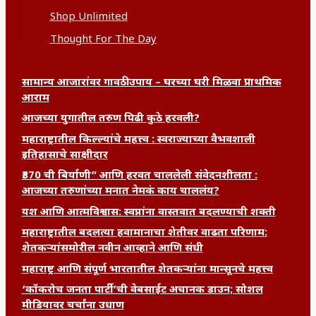
Shop Unlimited
Thought For The Day
सामान्य आजारांवर गावठी उपाय – घरच्या घरी मिळवा प्राथमिक
आराम
आजच्या युगातील तरुण पिढी कुठे हरवली?
महाराष्ट्रातील किल्ल्यांचे महत्त्व : स्वराज्याच्या वैभवशाली
इतिहासाचे साक्षीदार
₹370 ची बिर्याणी” आणि हरवत चाललेली संवेदनशीलता :
आजच्या तरुणांच्या मनात नेमकं काय चाललंय?
यश आणि आत्मविश्वास: स्वप्नांना वास्तवात बदलण्याची शक्ती
महाराष्ट्रातील बदलत्या हवामानाचा शेतीवर वाढता परिणाम:
शेतकऱ्यांसमोरील नवीन आव्हाने आणि संधी
महाराष्ट्र आणि संपूर्ण भारतातील शेतकऱ्यांना मान्सूनचे महत्त्व
‘कॉकरोच जनता पार्टी’ची वेबसाईट अचानक डाउन; सोशल
मीडियावर चर्चांना उधाण