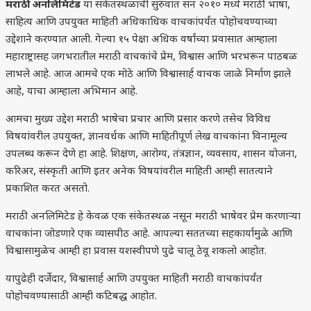
मराठी अनलिमिटेड
या संकेतस्थळाची सुरुवात सन २०१० मध्ये मराठी भाषा,
साहित्य आणि उपयुक्त माहिती अधिकाधिक वाचकांपर्यंत पोहोचवण्याच्या
उद्देशाने करण्यात आली. गेल्या १५ पेक्षा अधिक वर्षांच्या प्रवासात आम्हाला
महाराष्ट्रासह जगभरातील मराठी वाचकांचे प्रेम, विश्वास आणि भरभरून पाठबळ
लाभले आहे. आज आमचे एक मोठे आणि विश्वासार्ह वाचक जाळे निर्माण झाले
आहे, याचा आम्हाला अभिमान आहे.
आमचा मुख्य उद्देश मराठी भाषेचा प्रचार आणि प्रसार करणे तसेच विविध
विषयांवरील उपयुक्त, ज्ञानवर्धक आणि माहितीपूर्ण लेख वाचकांना विनामूल्य
उपलब्ध करून देणे हा आहे. शिक्षण, आरोग्य, तंत्रज्ञान, व्यवसाय, शासन योजना,
करिअर, संस्कृती आणि इतर अनेक विषयांवरील माहिती आम्ही सातत्याने
प्रकाशित करत असतो.
मराठी अनलिमिटेड हे केवळ एक संकेतस्थळ नसून मराठी भाषेवर प्रेम करणाऱ्या
वाचकांना जोडणारे एक व्यासपीठ आहे. आपल्या सततच्या सहकार्यामुळे आणि
विश्वासामुळेच आम्ही हा प्रवास यशस्वीपणे पुढे चालू ठेवू शकलो आहोत.
यापुढेही दर्जेदार, विश्वासार्ह आणि उपयुक्त माहिती मराठी वाचकांपर्यंत
पोहोचवण्यासाठी आम्ही कटिबद्ध आहोत.