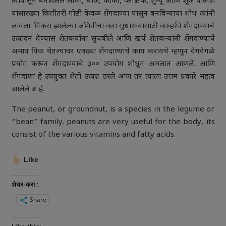
त्यापासून बनविलेले लोणी, चीज, कॉफी, प्लाष्टिक, शुम्पू आणि शूज पॉलीश
यांसारख्या कितीतरी गोष्टी केवळ शेंगदाण्या पासून बनविन्याचा शोध त्यांनी
लावला. निकस झालेल्या जमिनीचा कस सुधारण्यासाठी काव्हर्रने शेंगदाण्याचे
उत्पादन धेण्यास शेतकर्यांना सुचवीले आणि खर्च शेतकऱ्यांनी शेंगदाण्याचे
अमाप पिक घेतल्यावर एवढ्या शेंगदाण्याचे काय करायचे म्हणून वेगवेगळे
प्रयोग करून शेंगदाण्याचे ३०० उपयोग शोधून अमलात आणले. आणि
शेंगदाणा हे उपयुक्त शेती उत्पन्न ठरले आज तर त्याला उत्तम प्रकारे महत्व
आलेले आहे.
The peanut, or groundnut, is a species in the legume or
“bean” family. peanuts are very useful for the body, its
consist of the various vitamins and fatty acids.
Like
शेयर-करा :
Share