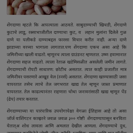
शेंगदाणा म्हटले कि आपल्याला आठवते. साबुदाण्याची खिचडी, शेंगदाणे
कुटाचे लाडू, रस्साभाजीतील दाण्याचा कुट, व लहान मुलांना दिलेले गुळ
दाणे या पलीकडे दाण्याबद्दल फारसा विचार करीत नाही. अन्या दाणे
झाडाच्या वरच्या भागाला लागतात.पण शेंगदाणा एकच असा आहे कि
जमिनीच्या खाली वाढतो. म्हणूनच त्याला ग्राउंडनट म्हणतात. उष्ण हवामानात
शेंगदाणा सहज वाढतो. त्याला रेताळ खडेमिसळीत असलेली जमीन लागते.
शेंगदाण्याची रोपटी साधारण: छोटीच असतात. त्यात काही प्रजातीत मात्र
जमिनीवर पसरणारे आखूड वेल (रनर्स) असतात. शेंगदाणा खाण्यासाठी जसा
वापरतात तसेच त्याचे तेल जगभरात खाद्य तेल म्हणून जास्त प्रमाणात
वापरतात. तेल काढल्यानंतर राहणारा चोथा जनावरांसाठी खाद्य म्हणून पेंड
(ढेप) तयार करतात.
शेंगदाण्याच्या या पारंपारिक उपयोगापेक्षा वेगळा ईतिहास आहे तो असा
जॉर्ज वाशिंगटन काव्ह्ररने जवळ जवळ ३०० गोष्टी शेंगदाण्यापासून बनविता
येतात्‌अ शोध लावला आणि अमलात देखील आणला. शेंगदाण्याचे दुध,