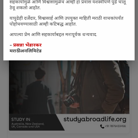
सहकार्यामुळे आणि विश्वासामुळेच आम्ही हा प्रवास यशस्वीपणे पुढे चालू
ठेवू शकलो आहोत.
यापुढेही दर्जेदार, विश्वासार्ह आणि उपयुक्त माहिती मराठी वाचकांपर्यंत
पोहोचवण्यासाठी आम्ही कटिबद्ध आहोत.
आपल्या प्रेम आणि सहकार्याबद्दल मनःपूर्वक धन्यवाद.
–
प्रसन्ना भेंडारकर
मराठी अनलिमिटेड