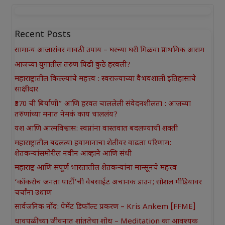
Recent Posts
सामान्य आजारांवर गावठी उपाय – घरच्या घरी मिळवा प्राथमिक आराम
आजच्या युगातील तरुण पिढी कुठे हरवली?
महाराष्ट्रातील किल्ल्यांचे महत्त्व : स्वराज्याच्या वैभवशाली इतिहासाचे
साक्षीदार
₹370 ची बिर्याणी” आणि हरवत चाललेली संवेदनशीलता : आजच्या
तरुणांच्या मनात नेमकं काय चाललंय?
यश आणि आत्मविश्वास: स्वप्नांना वास्तवात बदलण्याची शक्ती
महाराष्ट्रातील बदलत्या हवामानाचा शेतीवर वाढता परिणाम:
शेतकऱ्यांसमोरील नवीन आव्हाने आणि संधी
महाराष्ट्र आणि संपूर्ण भारतातील शेतकऱ्यांना मान्सूनचे महत्त्व
‘कॉकरोच जनता पार्टी’ची वेबसाईट अचानक डाउन; सोशल मीडियावर
चर्चांना उधाण
सार्वजनिक नोंद: पेमेंट डिफॉल्ट प्रकरण – Kris Ankem [FFME]
धावपळीच्या जीवनात शांततेचा शोध – Meditation का आवश्यक