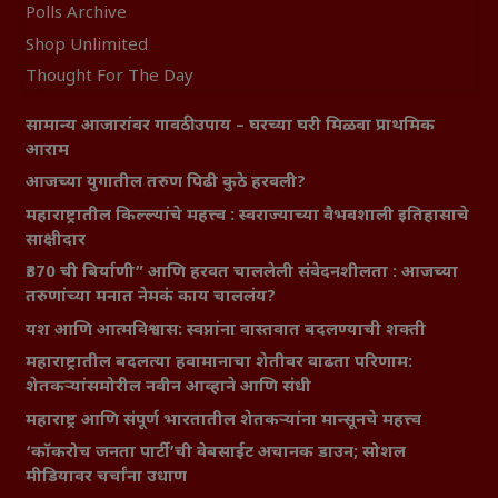
Polls Archive
Shop Unlimited
Thought For The Day
सामान्य आजारांवर गावठी उपाय – घरच्या घरी मिळवा प्राथमिक
आराम
आजच्या युगातील तरुण पिढी कुठे हरवली?
महाराष्ट्रातील किल्ल्यांचे महत्त्व : स्वराज्याच्या वैभवशाली इतिहासाचे
साक्षीदार
₹370 ची बिर्याणी” आणि हरवत चाललेली संवेदनशीलता : आजच्या
तरुणांच्या मनात नेमकं काय चाललंय?
यश आणि आत्मविश्वास: स्वप्नांना वास्तवात बदलण्याची शक्ती
महाराष्ट्रातील बदलत्या हवामानाचा शेतीवर वाढता परिणाम:
शेतकऱ्यांसमोरील नवीन आव्हाने आणि संधी
महाराष्ट्र आणि संपूर्ण भारतातील शेतकऱ्यांना मान्सूनचे महत्त्व
‘कॉकरोच जनता पार्टी’ची वेबसाईट अचानक डाउन; सोशल
मीडियावर चर्चांना उधाण