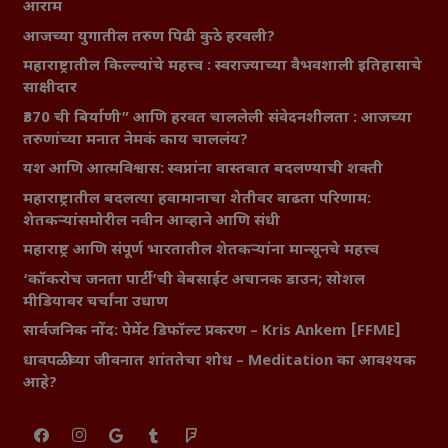
आराम
आजच्या युगातील तरुण पिढी कुठे हरवली?
महाराष्ट्रातील किल्ल्यांचे महत्त्व : स्वराज्याच्या वैभवशाली इतिहासाचे
साक्षीदार
₹370 ची बिर्याणी” आणि हरवत चाललेली संवेदनशीलता : आजच्या
तरुणांच्या मनात नेमकं काय चाललंय?
यश आणि आत्मविश्वास: स्वप्नांना वास्तवात बदलण्याची शक्ती
महाराष्ट्रातील बदलत्या हवामानाचा शेतीवर वाढता परिणाम:
शेतकऱ्यांसमोरील नवीन आव्हाने आणि संधी
महाराष्ट्र आणि संपूर्ण भारतातील शेतकऱ्यांना मान्सूनचे महत्त्व
‘कॉकरोच जनता पार्टी’ची वेबसाईट अचानक डाउन; सोशल
मीडियावर चर्चांना उधाण
सार्वजनिक नोंद: पेमेंट डिफॉल्ट प्रकरण – Kris Ankem [FFME]
धावपळीच्या जीवनात शांततेचा शोध – Meditation का आवश्यक
आहे?