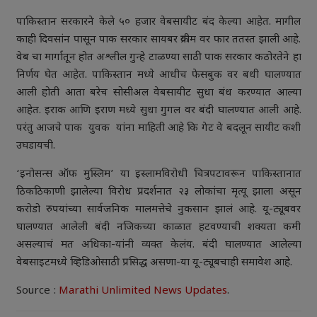
पाकिस्तान सरकारने केले ५० हजार वेबसायीट बंद केल्या आहेत. मागील
काही दिवसांन पासून पाक सरकार सायबर क्रयीम वर फार ततस्त झाली आहे.
वेब चा मार्गातून होत अश्लील गुन्हे टाळण्या साठी पाक सरकार कठोरतेने हा
निर्णय घेत आहेत. पाकिस्तान मध्ये आधीच फेसबुक वर बधी घालण्यात
आली होती आता बरेच सोसीअल वेबसायीट सुधा बंध करण्यात आल्या
आहेत. इराक आणि इराण मध्ये सुधा गुगल वर बंदी घालण्यात आली आहे.
परंतु आजचे पाक युवक यांना माहिती आहे कि गेट वे बदलून सायीट कशी
उघडायची.
‘इनोसन्स ऑफ मुस्लिम’ या इस्लामविरोधी चित्रपटावरून पाकिस्तानात
ठिकठिकाणी झालेल्या विरोध प्रदर्शनात २३ लोकांचा मृत्यू झाला असून
करोडो रुपयांच्या सार्वजनिक मालमत्तेचे नुकसान झालं आहे. यू-ट्यूबवर
घालण्यात आलेली बंदी नजिकच्या काळात हटवण्याची शक्यता कमी
असल्याचं मत अधिका-यांनी व्यक्त केलंय. बंदी घालण्यात आलेल्या
वेबसाइटमध्ये व्हिडिओसाठी प्रसिद्ध असणा-या यू-ट्यूबचाही समावेश आहे.
Source :
Marathi Unlimited News Updates
.