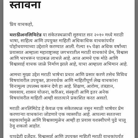
प्रस्तावना
प्रिय वाचकहो,
मराठी अनलिमिटेड
या संकेतस्थळाची सुरुवात सन २०१० मध्ये मराठी
भाषा, साहित्य आणि उपयुक्त माहिती अधिकाधिक वाचकांपर्यंत
पोहोचवण्याच्या उद्देशाने करण्यात आली. गेल्या १५ पेक्षा अधिक वर्षांच्या
प्रवासात आम्हाला महाराष्ट्रासह जगभरातील मराठी वाचकांचे प्रेम, विश्वास
आणि भरभरून पाठबळ लाभले आहे. आज आमचे एक मोठे आणि
विश्वासार्ह वाचक जाळे निर्माण झाले आहे, याचा आम्हाला अभिमान आहे.
आमचा मुख्य उद्देश मराठी भाषेचा प्रचार आणि प्रसार करणे तसेच विविध
विषयांवरील उपयुक्त, ज्ञानवर्धक आणि माहितीपूर्ण लेख वाचकांना
विनामूल्य उपलब्ध करून देणे हा आहे. शिक्षण, आरोग्य, तंत्रज्ञान,
व्यवसाय, शासन योजना, करिअर, संस्कृती आणि इतर अनेक
विषयांवरील माहिती आम्ही सातत्याने प्रकाशित करत असतो.
मराठी अनलिमिटेड हे केवळ एक संकेतस्थळ नसून मराठी भाषेवर प्रेम
करणाऱ्या वाचकांना जोडणारे एक व्यासपीठ आहे. आपल्या सततच्या
सहकार्यामुळे आणि विश्वासामुळेच आम्ही हा प्रवास यशस्वीपणे पुढे चालू
ठेवू शकलो आहोत.
यापुढेही दर्जेदार, विश्वासार्ह आणि उपयुक्त माहिती मराठी वाचकांपर्यंत