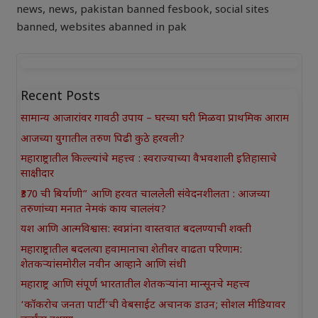
news
,
news
,
pakistan banned fesbook
,
social sites
banned
,
websites abanned in pak
Recent Posts
सामान्य आजारांवर गावठी उपाय – घरच्या घरी मिळवा प्राथमिक आराम
आजच्या युगातील तरुण पिढी कुठे हरवली?
महाराष्ट्रातील किल्ल्यांचे महत्त्व : स्वराज्याच्या वैभवशाली इतिहासाचे
साक्षीदार
₹370 ची बिर्याणी” आणि हरवत चाललेली संवेदनशीलता : आजच्या
तरुणांच्या मनात नेमकं काय चाललंय?
यश आणि आत्मविश्वास: स्वप्नांना वास्तवात बदलण्याची शक्ती
महाराष्ट्रातील बदलत्या हवामानाचा शेतीवर वाढता परिणाम:
शेतकऱ्यांसमोरील नवीन आव्हाने आणि संधी
महाराष्ट्र आणि संपूर्ण भारतातील शेतकऱ्यांना मान्सूनचे महत्त्व
‘कॉकरोच जनता पार्टी’ची वेबसाईट अचानक डाउन; सोशल मीडियावर