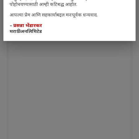
पोहोचवण्यासाठी आम्ही कटिबद्ध आहोत.
आपल्या प्रेम आणि सहकार्याबद्दल मनःपूर्वक धन्यवाद.
–
प्रसन्ना भेंडारकर
मराठी अनलिमिटेड