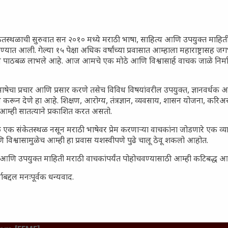
गातील तरुण पिढी कुठे हरवली?
ील किल्ल्यांचे महत्त्व : स्वराज्याच्या
इतिहासाचे साक्षीदार
ेतस्थळाची सुरुवात सन २०१० मध्ये मराठी भाषा, साहित्य आणि उपयुक्त माहित
रण्यात आली. गेल्या १५ पेक्षा अधिक वर्षांच्या प्रवासात आम्हाला महाराष्ट्रासह
िर्याणी” आणि हरवत चाललेली
ून पाठबळ लाभले आहे. आज आमचे एक मोठे आणि विश्वासार्ह वाचक जाळे निर्म
ता : आजच्या तरुणांच्या मनात
य चाललंय?
ाषेचा प्रचार आणि प्रसार करणे तसेच विविध विषयांवरील उपयुक्त, ज्ञानवर्धक 
मविश्वास: स्वप्नांना वास्तवात
 करून देणे हा आहे. शिक्षण, आरोग्य, तंत्रज्ञान, व्यवसाय, शासन योजना, करि
ी शक्ती
आम्ही सातत्याने प्रकाशित करत असतो.
ातील बदलत्या हवामानाचा शेतीवर
 एक संकेतस्थळ नसून मराठी भाषेवर प्रेम करणाऱ्या वाचकांना जोडणारे एक व
णाम: शेतकऱ्यांसमोरील नवीन
 विश्वासामुळेच आम्ही हा प्रवास यशस्वीपणे पुढे चालू ठेवू शकलो आहोत.
आणि संधी
सार्ह आणि उपयुक्त माहिती मराठी वाचकांपर्यंत पोहोचवण्यासाठी आम्ही कटिबद्ध 
 आणि संपूर्ण भारतातील शेतकऱ्यांना
हत्त्व
बद्दल मनःपूर्वक धन्यवाद.
जनता पार्टी’ची वेबसाईट अचानक
ल मीडियावर चर्चांना उधाण
नोंद: पेमेंट डिफॉल्ट प्रकरण –