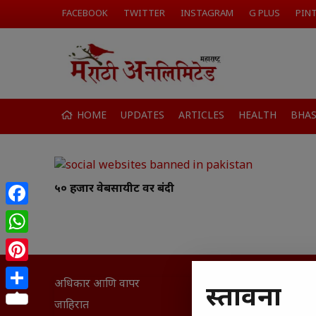
FACEBOOK
TWITTER
INSTAGRAM
G PLUS
PIN
HOME
UPDATES
ARTICLES
HEALTH
BHA
५० हजार वेबसायीट वर बंदी
Facebook
WhatsApp
Pinterest
अधिकार आणि वापर
सामान्य आ
प्रस्तावना
Share
घरी मिळव
जाहिरात