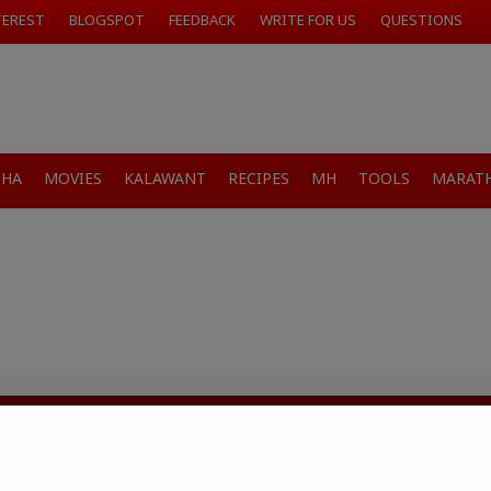
TEREST
BLOGSPOT
FEEDBACK
WRITE FOR US
QUESTIONS
SHA
MOVIES
KALAWANT
RECIPES
MH
TOOLS
MARATH
जारांवर गावठी उपाय – घरच्या
ा प्राथमिक आराम