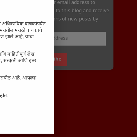
Enter your email address to
subscribe to this blog and receive
notifications of new posts by
ी अधिकाधिक वाचकांपर्यंत
email.
 जगभरातील मराठी वाचकांचे
ाण झाले आहे, याचा
आणि माहितीपूर्ण लेख
Subscribe
अर, संस्कृती आणि इतर
्यासपीठ आहे. आपल्या
आहोत.