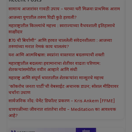
Recent Posts
सामान्य आजारांवर गावठी उपाय – घरच्या घरी मिळवा प्राथमिक आराम
आजच्या युगातील तरुण पिढी कुठे हरवली?
महाराष्ट्रातील किल्ल्यांचे महत्त्व : स्वराज्याच्या वैभवशाली इतिहासाचे
साक्षीदार
₹370 ची बिर्याणी” आणि हरवत चाललेली संवेदनशीलता : आजच्या
तरुणांच्या मनात नेमकं काय चाललंय?
यश आणि आत्मविश्वास: स्वप्नांना वास्तवात बदलण्याची शक्ती
महाराष्ट्रातील बदलत्या हवामानाचा शेतीवर वाढता परिणाम:
शेतकऱ्यांसमोरील नवीन आव्हाने आणि संधी
महाराष्ट्र आणि संपूर्ण भारतातील शेतकऱ्यांना मान्सूनचे महत्त्व
‘कॉकरोच जनता पार्टी’ची वेबसाईट अचानक डाउन; सोशल मीडियावर
चर्चांना उधाण
सार्वजनिक नोंद: पेमेंट डिफॉल्ट प्रकरण – Kris Ankem [FFME]
धावपळीच्या जीवनात शांततेचा शोध – Meditation का आवश्यक
आहे?