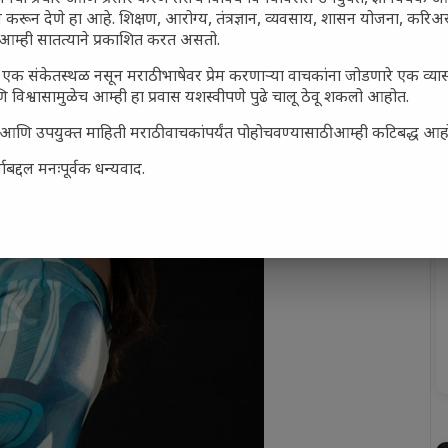
 करून देणे हा आहे. शिक्षण, आरोग्य, तंत्रज्ञान, व्यवसाय, शासन योजना, करि
आम्ही सातत्याने प्रकाशित करत असतो.
एक संकेतस्थळ नसून मराठी भाषेवर प्रेम करणाऱ्या वाचकांना जोडणारे एक व्
 विश्वासामुळेच आम्ही हा प्रवास यशस्वीपणे पुढे चालू ठेवू शकलो आहोत.
सार्ह आणि उपयुक्त माहिती मराठी वाचकांपर्यंत पोहोचवण्यासाठी आम्ही कटिबद्ध आह
बद्दल मनःपूर्वक धन्यवाद.