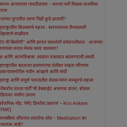
ामान्य आजारांवर गावठी उपाय – घरच्या घरी मिळवा प्राथमिक
राम
जच्या युगातील तरुण पिढी कुठे हरवली?
ाराष्ट्रातील किल्ल्यांचे महत्त्व : स्वराज्याच्या वैभवशाली
तिहासाचे साक्षीदार
370 ची बिर्याणी” आणि हरवत चाललेली संवेदनशीलता : आजच्या
रुणांच्या मनात नेमकं काय चाललंय?
श आणि आत्मविश्वास: स्वप्नांना वास्तवात बदलण्याची शक्ती
हाराष्ट्रातील बदलत्या हवामानाचा शेतीवर वाढता परिणाम:
ेतकऱ्यांसमोरील नवीन आव्हाने आणि संधी
ाराष्ट्र आणि संपूर्ण भारतातील शेतकऱ्यांना मान्सूनचे महत्त्व
कॉकरोच जनता पार्टी’ची वेबसाईट अचानक डाउन; सोशल
ीडियावर चर्चांना उधाण
ार्वजनिक नोंद: पेमेंट डिफॉल्ट प्रकरण – Kris Ankem
FFME]
ावपळीच्या जीवनात शांततेचा शोध – Meditation का
वश्यक आहे?