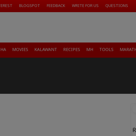
TEREST
BLOGSPOT
FEEDBACK
WRITE FOR US
QUESTIONS
SHA
MOVIES
KALAWANT
RECIPES
MH
TOOLS
MARATH
R