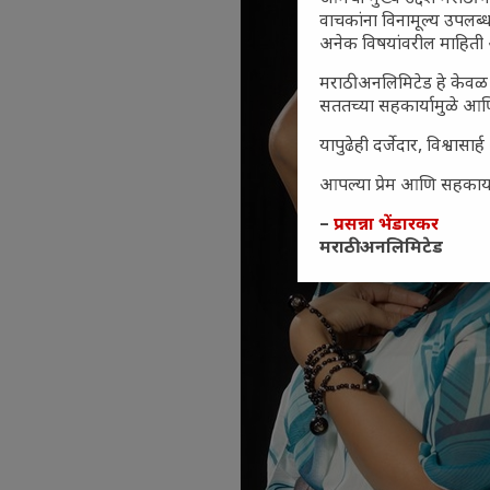
वाचकांना विनामूल्य उपलब्ध
अनेक विषयांवरील माहिती 
मराठी अनलिमिटेड हे केवळ 
सततच्या सहकार्यामुळे आणि
यापुढेही दर्जेदार, विश्वा
आपल्या प्रेम आणि सहकार्या
–
प्रसन्ना भेंडारकर
मराठी अनलिमिटेड