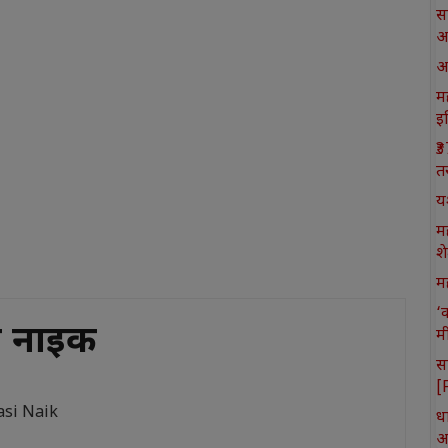
स
आ
आ
मह
इ
₹
त
य
म
श
मह
‘
ी नाइक
म
स
[
si Naik
ध
आ