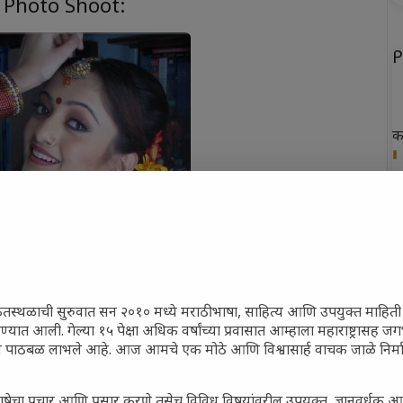
 Photo Shoot:
P
क
ख
फ
न
त
ेतस्थळाची सुरुवात सन २०१० मध्ये मराठी भाषा, साहित्य आणि उपयुक्त माहित
रण्यात आली. गेल्या १५ पेक्षा अधिक वर्षांच्या प्रवासात आम्हाला महाराष्ट्रासह 
ून पाठबळ लाभले आहे. आज आमचे एक मोठे आणि विश्वासार्ह वाचक जाळे निर्म
P
ाषेचा प्रचार आणि प्रसार करणे तसेच विविध विषयांवरील उपयुक्त, ज्ञानवर्धक आ