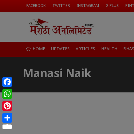
FACEBOOK
TWITTER
INSTAGRAM
G PLUS
PIN
HOME
UPDATES
ARTICLES
HEALTH
BHA
Manasi Naik
Facebook
WhatsApp
Pinterest
Share