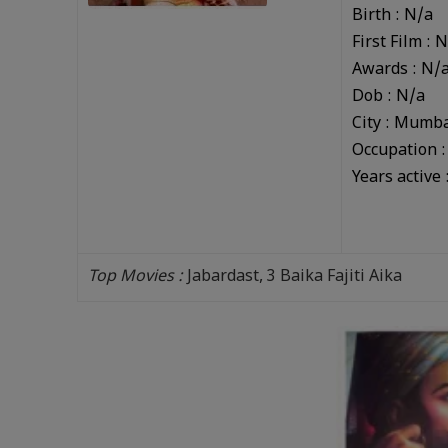
Birth :
N/a
First Film : 
Awards : N/
Dob :
N/a
City : Mumba
Occupation 
Years active 
Top Movies :
Jabardast, 3 Baika Fajiti Aika