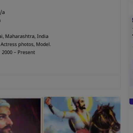
N/a
a
i, Maharashtra, India
:
Actress photos, Model.
:
2000 – Present