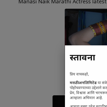
Manasi Naik Marathi Actress latest
प्रस्तावना
प्रिय वाचकहो,
मराठी अनलिमिटेड
या संक
पोहोचवण्याच्या उद्देशाने क
प्रेम, विश्वास आणि भरभर
आम्हाला अभिमान आहे.
आमचा मुख्य उद्देश मराठी भ