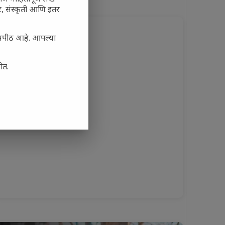
अर, संस्कृती आणि इतर
यासपीठ आहे. आपल्या
ोत.