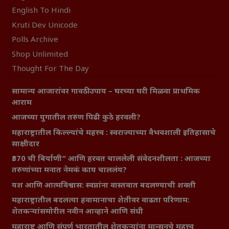
English To Hindi
Kruti Dev Unicode
Polls Archive
Shop Unlimited
Thought For The Day
सामान्य आजारांवर गावठी उपाय – घरच्या घरी मिळवा प्राथमिक
आराम
आजच्या युगातील तरुण पिढी कुठे हरवली?
महाराष्ट्रातील किल्ल्यांचे महत्त्व : स्वराज्याच्या वैभवशाली इतिहासाचे
साक्षीदार
₹370 ची बिर्याणी” आणि हरवत चाललेली संवेदनशीलता : आजच्या
तरुणांच्या मनात नेमकं काय चाललंय?
यश आणि आत्मविश्वास: स्वप्नांना वास्तवात बदलण्याची शक्ती
महाराष्ट्रातील बदलत्या हवामानाचा शेतीवर वाढता परिणाम:
शेतकऱ्यांसमोरील नवीन आव्हाने आणि संधी
महाराष्ट्र आणि संपूर्ण भारतातील शेतकऱ्यांना मान्सूनचे महत्त्व