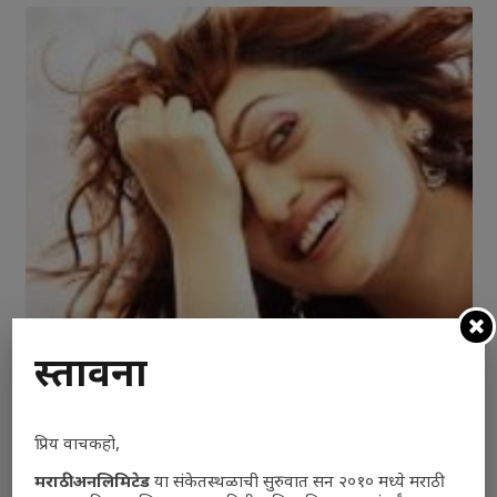
Manasi Naik
प्रस्तावना
प्रिय वाचकहो,
मराठी अनलिमिटेड
या संकेतस्थळाची सुरुवात सन २०१० मध्ये मराठी