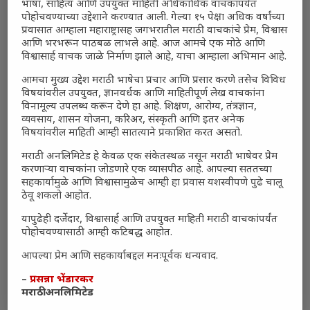
भाषा, साहित्य आणि उपयुक्त माहिती अधिकाधिक वाचकांपर्यंत
पोहोचवण्याच्या उद्देशाने करण्यात आली. गेल्या १५ पेक्षा अधिक वर्षांच्या
प्रवासात आम्हाला महाराष्ट्रासह जगभरातील मराठी वाचकांचे प्रेम, विश्वास
आणि भरभरून पाठबळ लाभले आहे. आज आमचे एक मोठे आणि
विश्वासार्ह वाचक जाळे निर्माण झाले आहे, याचा आम्हाला अभिमान आहे.
आमचा मुख्य उद्देश मराठी भाषेचा प्रचार आणि प्रसार करणे तसेच विविध
विषयांवरील उपयुक्त, ज्ञानवर्धक आणि माहितीपूर्ण लेख वाचकांना
विनामूल्य उपलब्ध करून देणे हा आहे. शिक्षण, आरोग्य, तंत्रज्ञान,
व्यवसाय, शासन योजना, करिअर, संस्कृती आणि इतर अनेक
विषयांवरील माहिती आम्ही सातत्याने प्रकाशित करत असतो.
मराठी अनलिमिटेड हे केवळ एक संकेतस्थळ नसून मराठी भाषेवर प्रेम
करणाऱ्या वाचकांना जोडणारे एक व्यासपीठ आहे. आपल्या सततच्या
सहकार्यामुळे आणि विश्वासामुळेच आम्ही हा प्रवास यशस्वीपणे पुढे चालू
ठेवू शकलो आहोत.
Amruta Khanvilkar
यापुढेही दर्जेदार, विश्वासार्ह आणि उपयुक्त माहिती मराठी वाचकांपर्यंत
पोहोचवण्यासाठी आम्ही कटिबद्ध आहोत.
आपल्या प्रेम आणि सहकार्याबद्दल मनःपूर्वक धन्यवाद.
–
प्रसन्ना भेंडारकर
मराठी अनलिमिटेड