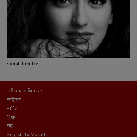
sonali bendre
अधिकार आणि वापर
जाहिरात
माहिती
विशेष
संग्रह
English To Marathi