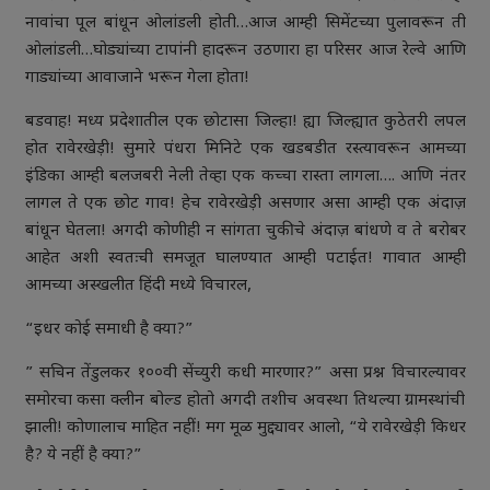
नावांचा पूल बांधून ओलांडली होती…आज आम्ही सिमेंटच्या पुलावरून ती
ओलांडली…घोड्यांच्या टापांनी हादरून उठणारा हा परिसर आज रेल्वे आणि
गाड्यांच्या आवाजाने भरून गेला होता!
बडवाह! मध्य प्रदेशातील एक छोटासा जिल्हा! ह्या जिल्ह्यात कुठेतरी लपल
होत रावेरखेड़ी! सुमारे पंधरा मिनिटे एक खडबडीत रस्त्यावरून आमच्या
इंडिका आम्ही बलजबरी नेली तेव्हा एक कच्चा रास्ता लागला…. आणि नंतर
लागल ते एक छोट गाव! हेच रावेरखेड़ी असणार असा आम्ही एक अंदाज़
बांधून घेतला! अगदी कोणीही न सांगता चुकीचे अंदाज़ बांधणे व ते बरोबर
आहेत अशी स्वतःची समजूत घालण्यात आम्ही पटाईत! गावात आम्ही
आमच्या अस्खलीत हिंदी मध्ये विचारल,
“इधर कोई समाधी है क्या?”
” सचिन तेंडुलकर १००वी सेंच्युरी कधी मारणार?” असा प्रश्न विचारल्यावर
समोरचा कसा क्लीन बोल्ड होतो अगदी तशीच अवस्था तिथल्या ग्रामस्थांची
झाली! कोणालाच माहित नहीं! मग मूळ मुद्द्यावर आलो, “ये रावेरखेड़ी किधर
है? ये नहीं है क्या?”