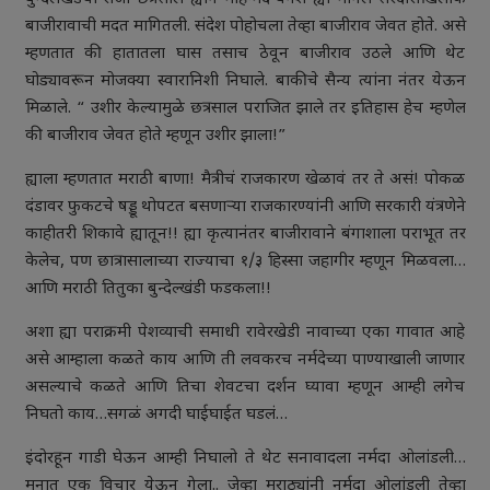
बाजीरावाची मदत मागितली. संदेश पोहोचला तेव्हा बाजीराव जेवत होते. असे
म्हणतात की हातातला घास तसाच ठेवून बाजीराव उठले आणि थेट
घोड्यावरून मोजक्या स्वारानिशी निघाले. बाकीचे सैन्य त्यांना नंतर येऊन
मिळाले. “ उशीर केल्यामुळे छत्रसाल पराजित झाले तर इतिहास हेच म्हणेल
की बाजीराव जेवत होते म्हणून उशीर झाला!”
ह्याला म्हणतात मराठी बाणा! मैत्रीचं राजकारण खेळावं तर ते असं! पोकळ
दंडावर फुकटचे षड्डू थोपटत बसणाऱ्या राजकारण्यांनी आणि सरकारी यंत्रणेने
काहीतरी शिकावे ह्यातून!! ह्या कृत्यानंतर बाजीरावाने बंगाशाला पराभूत तर
केलेच, पण छात्रासालाच्या राज्याचा १/३ हिस्सा जहागीर म्हणून मिळवला…
आणि मराठी तितुका बुन्देल्खंडी फडकला!!
अशा ह्या पराक्रमी पेशव्याची समाधी रावेरखेडी नावाच्या एका गावात आहे
असे आम्हाला कळते काय आणि ती लवकरच नर्मदेच्या पाण्याखाली जाणार
असल्याचे कळते आणि तिचा शेवटचा दर्शन घ्यावा म्हणून आम्ही लगेच
निघतो काय…सगळं अगदी घाईघाईत घडलं…
इंदोरहून गाडी घेऊन आम्ही निघालो ते थेट सनावादला नर्मदा ओलांडली…
मनात एक विचार येऊन गेला.. जेव्हा मराठ्यांनी नर्मदा ओलांडली तेव्हा