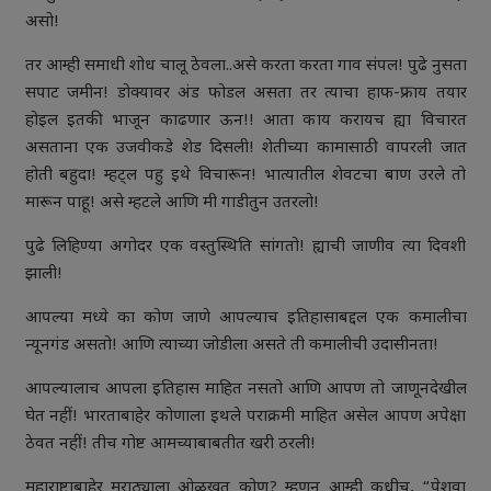
असो!
तर आम्ही समाधी शोध चालू ठेवला..असे करता करता गाव संपल! पुढे नुसता
सपाट जमीन! डोक्यावर अंड फोडल असता तर त्याचा हाफ-फ्राय तयार
होइल इतकी भाजून काढणार ऊन!! आता काय करायच ह्या विचारत
असताना एक उजवीकडे शेड दिसली! शेतीच्या कामासाठी वापरली जात
होती बहुदा! म्हट्ल पहु इथे विचारून! भात्यातील शेवटचा बाण उरले तो
मारून पाहू! असे म्हटले आणि मी गाडीतुन उतरलो!
पुढे लिहिण्या अगोदर एक वस्तुस्थिति सांगतो! ह्याची जाणीव त्या दिवशी
झाली!
आपल्या मध्ये का कोण जाणे आपल्याच इतिहासाबद्दल एक कमालीचा
न्यूनगंड असतो! आणि त्याच्या जोडीला असते ती कमालीची उदासीनता!
आपल्यालाच आपला इतिहास माहित नसतो आणि आपण तो जाणूनदेखील
घेत नहीं! भारताबाहेर कोणाला इथले पराक्रमी माहित असेल आपण अपेक्षा
ठेवत नहीं! तीच गोष्ट आमच्याबाबतीत खरी ठरली!
महाराष्ट्राबाहेर मराठ्याला ओळखत कोण? म्हणून आम्ही कधीच, “पेशवा