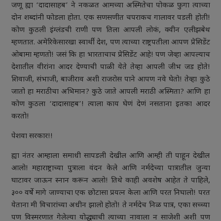
जणू ह्या ‘दादासाहब’ ने नकळत आमच्या अस्मितेचा पोकळ फुगा त्याच्या
दोन शब्दांनी फोडला होता. एक सणसणीत चपराकच गालावर पडली होती!
कोण कुठली इंग्लंडची राणी पण तिला आपली लोकं, क्वीन एलीझबेथ
म्हणतात. अमेरिकेसारखा स्वार्थी देश, पण त्याच्या राष्ट्रपतीला आपण प्रेसिडेंट
ओबामा म्हणतो! जसं कि हा भारताचाच प्रेसिडेंट आहे! पण जेव्हा आपल्याच
देशातील वीरांना आदर देण्याची पाळी येते तेव्हा आपली जीभ जड होते!
शिवाजी, संभाजी, बाजीराव अशी राजरोस पाने आपण नवे घेतो! तेव्हा कुठे
जातो हा मराठीचा अभिमान? कुठे जाते आपली मराठी अस्मिता? आणि हा
कोण कुठला ‘दादासाहब’! त्याला काय घेणं देणं नसताना इतका आदर
करतो!
पेशवा सरकार!!
ह्या नंतर आम्हाला समाधी सापडली देखील आणि आम्ही ती पाहून देखील
आलो! महाराष्ट्राच्या पुत्राला वंदन केले आणि नर्मदेच्या पात्रातील जुन्या
घाटावर जाऊन स्नान करून आलो! तिथे काही अवशेष आहेत ते पाहिले,
३०० वर्षे मागे जाण्याचा एक छोटासा प्रयत्न केला आणि परत निघालो! परत
येताना मी विचारांच्या अधीन झालो होतो! ते नर्मदेच निळ पात्र, एका सच्च्या
पण विस्मरणात गेलेल्या योद्ध्याची त्याच्या नावाला न साजेशी अशी पण