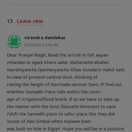
13
.
Leave new
virendra dandekar
06/24/2014 3:40 AM
Dear Pranjal Wagh, Read the article in full. aapan
mhanata te agadi khare aahe. Maharashtrabaher
marathyancha /peshavyancha itihas konalach mahit nahi.
In view of present central Govt. thinking of
raising the height of Narmada sarovar Dam, Pl find out
whether Samadhi Place falls within the cover-
age of irrigation/flood levels. If so we have to take up
the matter with the Govt./Marathi Ministers to save
/shift the Samadhi place to safer place like they did
incase of Abu Simbal when Aaswan Dam
was built on Nile in Egypt. Hope you will be in a position