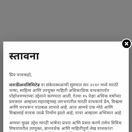
प्रस्तावना
प्रिय वाचकहो,
मराठी अनलिमिटेड
या संकेतस्थळाची सुरुवात सन २०१० मध्ये मराठी
भाषा, साहित्य आणि उपयुक्त माहिती अधिकाधिक वाचकांपर्यंत
पोहोचवण्याच्या उद्देशाने करण्यात आली. गेल्या १५ पेक्षा अधिक वर्षांच्या
प्रवासात आम्हाला महाराष्ट्रासह जगभरातील मराठी वाचकांचे प्रेम, विश्वास
bajirao mastani
,
maratha Shrimant Bajirao Peshwa
,
आणि भरभरून पाठबळ लाभले आहे. आज आमचे एक मोठे आणि
rawarkhedi madhya pradesh
,
Shrimant Bajirao Peshwa
,
विश्वासार्ह वाचक जाळे निर्माण झाले आहे, याचा आम्हाला अभिमान आहे.
Shrimant Bajirao Peshwa samdhi information
,
Shrimant
आमचा मुख्य उद्देश मराठी भाषेचा प्रचार आणि प्रसार करणे तसेच विविध
Bajirao Peshwa wikipedia
विषयांवरील उपयुक्त, ज्ञानवर्धक आणि माहितीपूर्ण लेख वाचकांना