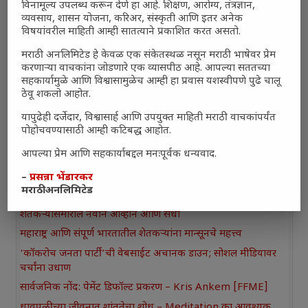
विनामूल्य उपलब्ध करून देणे हा आहे. शिक्षण, आरोग्य, तंत्रज्ञान,
व्यवसाय, शासन योजना, करिअर, संस्कृती आणि इतर अनेक
विषयांवरील माहिती आम्ही सातत्याने प्रकाशित करत असतो.
Recent Posts
मराठी अनलिमिटेड हे केवळ एक संकेतस्थळ नसून मराठी भाषेवर प्रेम
करणाऱ्या वाचकांना जोडणारे एक व्यासपीठ आहे. आपल्या सततच्या
सामान्य आजारांवर गावठी उपाय – घरच्या घरी मिळवा प्राथमिक आराम
सहकार्यामुळे आणि विश्वासामुळेच आम्ही हा प्रवास यशस्वीपणे पुढे चालू
आजच्या युगातील तरुण पिढी कुठे हरवली?
ठेवू शकलो आहोत.
महाराष्ट्रातील किल्ल्यांचे महत्त्व : स्वराज्याच्या वैभवशाली इतिहासाचे
यापुढेही दर्जेदार, विश्वासार्ह आणि उपयुक्त माहिती मराठी वाचकांपर्यंत
साक्षीदार
पोहोचवण्यासाठी आम्ही कटिबद्ध आहोत.
₹370 ची बिर्याणी” आणि हरवत चाललेली संवेदनशीलता : आजच्या
आपल्या प्रेम आणि सहकार्याबद्दल मनःपूर्वक धन्यवाद.
तरुणांच्या मनात नेमकं काय चाललंय?
–
प्रसन्ना भेंडारकर
यश आणि आत्मविश्वास: स्वप्नांना वास्तवात बदलण्याची शक्ती
मराठी अनलिमिटेड
महाराष्ट्रातील बदलत्या हवामानाचा शेतीवर वाढता परिणाम:
शेतकऱ्यांसमोरील नवीन आव्हाने आणि संधी
महाराष्ट्र आणि संपूर्ण भारतातील शेतकऱ्यांना मान्सूनचे महत्त्व
‘कॉकरोच जनता पार्टी’ची वेबसाईट अचानक डाउन; सोशल मीडियावर
चर्चांना उधाण
सार्वजनिक नोंद: पेमेंट डिफॉल्ट प्रकरण – Kris Ankem [FFME]
धावपळीच्या जीवनात शांततेचा शोध – Meditation का आवश्यक