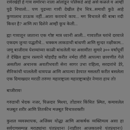
रावेरखेड़ी हे गाव समोरचा नाला ओलांडून पलिकडे आहे असे कळले व आम्ही
पुढे निघालो… पण पुढच्या गावी देखील हेच चित्र…समाधी कुठे आहे
कुणालाच ठाऊक नहीं…आता करायचे काय… मग विचारले की बाबा नदी
किधर है? आणि त्या दिशेने आम्ही कूच केली…
ह्या गावातून जाताना एक गोष्ट मात्र ध्यानी आली… गावातील घरांचे दरवाजे
एकदम जुन्या पद्धतीचे… भक्कम लाकडाची बांधणी आणि सुन्दर नक्षीकाम…
जणू बाजीराव पेशव्यांच्या काळी बांधलेली घर असावीत! सुमारे ३०० वर्षांपूर्वी
ते देखिल ह्याच रस्त्याने घोड़दौड़ करीत नर्मदा तीरी आपल्या छावणीत गेले
असतील! अचानक अवतीभवती सेना सागर उभा राहिला, सरदारांचे डेरे,
सैनिकांची चाललेली धावपळ आणि आपल्या डेरयात मसलती करीत बसलेला
एक दिमाखदार मराठी तरुण! महाराष्ट्राला महाराष्ट्राबाहेर नेणारा हाच तो!
बाजीराव!
गरुडाची भेदक नजर, पिळदार मिश्या, तोंडावर किंचित स्मित, कमावलेल
मजबूत शरीर आणि तितकीच मजबूत विचारशक्ती!
कुशल व्यवस्थापक, अजिंक्य योद्धा आणि आकर्षक व्यक्तिमत्व असा हा
सर्वगुणसम्पन्न मराठ्यांचा पंतप्रधान! (नाहीतर आजकालचे पंतप्रधान!)