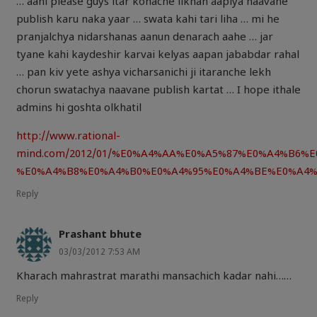
… aani please guys itar konache likhan aaplya naavane
publish karu naka yaar … swata kahi tari liha … mi he
pranjalchya nidarshanas aanun denarach aahe … jar
tyane kahi kaydeshir karvai kelyas aapan jababdar rahal
… pan kiv yete ashya vicharsanichi ji itaranche lekh
chorun swatachya naavane publish kartat … I hope ithale
admins hi goshta olkhatil
http://www.rational-
mind.com/2012/01/%E0%A4%AA%E0%A5%87%E0%A4%B6%
%E0%A4%B8%E0%A4%B0%E0%A4%95%E0%A4%BE%E0%A4%
Reply
Prashant bhute
03/03/2012 7:53 AM
Kharach mahrastrat marathi mansachich kadar nahi……
Reply