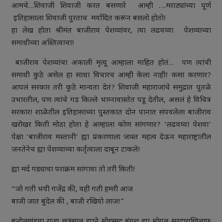
आमचे…शिवाजी शिवाजी करत बसणारे आम्ही ….मराठ्यांच्या पूर्ण
इतिहासाला शिवाजी पुरताच मर्यादित करून बसलो होतो!
हा लेख होता श्रीमंत बाजीराव पेशव्यांवर, त्या लढवय्या पेशव्याच्या
समाधीच्या अस्तित्वाचा!
बाजीराव पेशव्यांचा अकाली मृत्यू आम्हाला माहित होतं… पण त्यांची
समाधी कुठे असेल हा साधा विचारच आम्ही केला नाही! कसा करणार?
आपलं सरकार तरी कुठे मान्यता देतं? शिवाजी महाराजांचे समुद्रात पुतळे
उभारतील, पण त्यांचे गड किल्ले भाग्नावास्तेत पडू देतील, असलं हे विचित्र
सरकार! शाळेतील इतिहासाच्या पुस्तकात दोन पानात संपवलेला बाजीराव
खरोखर किती मोठा होता हे आम्हाला कोण सांगणार? ‘लढवय्या पेशवा’
पेक्षा ‘बाजीराव मस्तानी’ ह्या प्रकरणाला जास्त महत्व देऊन महाराष्ट्रातील
जनतेनेच ह्या पेशव्याच्या कर्तृत्वाला दाबून टाकले!
ह्या मर्द गड्याचा पराक्रम सांगावा तो तरी किती!
“जो गती भयी गजेंद्र की, वही गती हमरी आज
बाजी जात बुंदेल की , बाजी रखियो लाज!”
बुन्देलखंडचा राजा छत्रसाल ह्याने मोहम्मद बंगश ह्या मोगल सरदाराखिलाफ