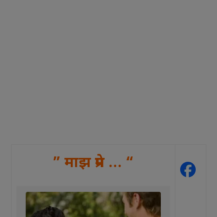
” माझ प्रेम … “