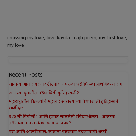
i missing my love
,
love kavita
,
majh prem
,
my first love
,
my love
Recent Posts
सामान्य आजारांवर गावठी उपाय – घरच्या घरी मिळवा प्राथमिक आराम
आजच्या युगातील तरुण पिढी कुठे हरवली?
महाराष्ट्रातील किल्ल्यांचे महत्त्व : स्वराज्याच्या वैभवशाली इतिहासाचे
साक्षीदार
₹370 ची बिर्याणी” आणि हरवत चाललेली संवेदनशीलता : आजच्या
तरुणांच्या मनात नेमकं काय चाललंय?
यश आणि आत्मविश्वास: स्वप्नांना वास्तवात बदलण्याची शक्ती