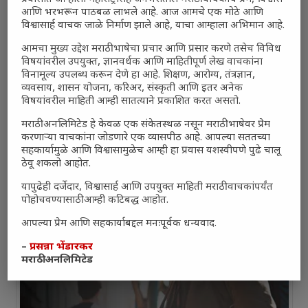
आणि भरभरून पाठबळ लाभले आहे. आज आमचे एक मोठे आणि
विश्वासार्ह वाचक जाळे निर्माण झाले आहे, याचा आम्हाला अभिमान आहे.
आमचा मुख्य उद्देश मराठी भाषेचा प्रचार आणि प्रसार करणे तसेच विविध
विषयांवरील उपयुक्त, ज्ञानवर्धक आणि माहितीपूर्ण लेख वाचकांना
विनामूल्य उपलब्ध करून देणे हा आहे. शिक्षण, आरोग्य, तंत्रज्ञान,
व्यवसाय, शासन योजना, करिअर, संस्कृती आणि इतर अनेक
विषयांवरील माहिती आम्ही सातत्याने प्रकाशित करत असतो.
मराठी अनलिमिटेड हे केवळ एक संकेतस्थळ नसून मराठी भाषेवर प्रेम
करणाऱ्या वाचकांना जोडणारे एक व्यासपीठ आहे. आपल्या सततच्या
सहकार्यामुळे आणि विश्वासामुळेच आम्ही हा प्रवास यशस्वीपणे पुढे चालू
ठेवू शकलो आहोत.
यापुढेही दर्जेदार, विश्वासार्ह आणि उपयुक्त माहिती मराठी वाचकांपर्यंत
पोहोचवण्यासाठी आम्ही कटिबद्ध आहोत.
आपल्या प्रेम आणि सहकार्याबद्दल मनःपूर्वक धन्यवाद.
–
प्रसन्ना भेंडारकर
मराठी अनलिमिटेड