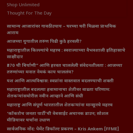
Shop Unlimited
Thought For The Day
सामान्य आजारांवर गावठी उपाय – घरच्या घरी मिळवा प्राथमिक
आराम
आजच्या युगातील तरुण पिढी कुठे हरवली?
महाराष्ट्रातील किल्ल्यांचे महत्त्व : स्वराज्याच्या वैभवशाली इतिहासाचे
साक्षीदार
₹370 ची बिर्याणी” आणि हरवत चाललेली संवेदनशीलता : आजच्या
तरुणांच्या मनात नेमकं काय चाललंय?
यश आणि आत्मविश्वास: स्वप्नांना वास्तवात बदलण्याची शक्ती
महाराष्ट्रातील बदलत्या हवामानाचा शेतीवर वाढता परिणाम:
शेतकऱ्यांसमोरील नवीन आव्हाने आणि संधी
महाराष्ट्र आणि संपूर्ण भारतातील शेतकऱ्यांना मान्सूनचे महत्त्व
‘कॉकरोच जनता पार्टी’ची वेबसाईट अचानक डाउन; सोशल
मीडियावर चर्चांना उधाण
सार्वजनिक नोंद: पेमेंट डिफॉल्ट प्रकरण – Kris Ankem [FFME]