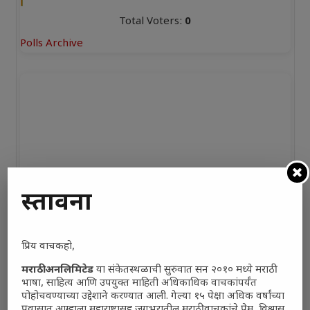
Total Voters:
0
Polls Archive
प्रस्तावना
प्रिय वाचकहो,
मराठी अनलिमिटेड
या संकेतस्थळाची सुरुवात सन २०१० मध्ये मराठी
भाषा, साहित्य आणि उपयुक्त माहिती अधिकाधिक वाचकांपर्यंत
पोहोचवण्याच्या उद्देशाने करण्यात आली. गेल्या १५ पेक्षा अधिक वर्षांच्या
प्रवासात आम्हाला महाराष्ट्रासह जगभरातील मराठी वाचकांचे प्रेम, विश्वास