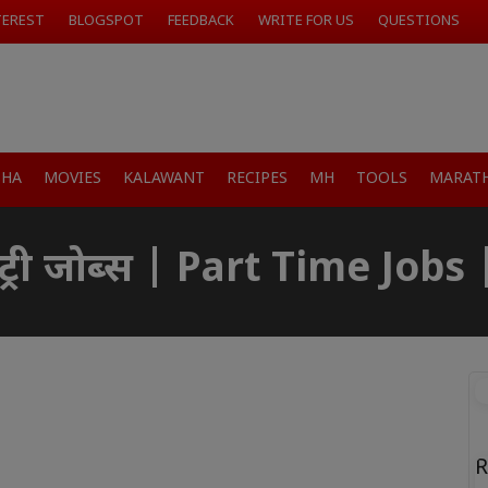
TEREST
BLOGSPOT
FEEDBACK
WRITE FOR US
QUESTIONS
SHA
MOVIES
KALAWANT
RECIPES
MH
TOOLS
MARATH
ा एंट्री जोब्स | Part Time Jo
R