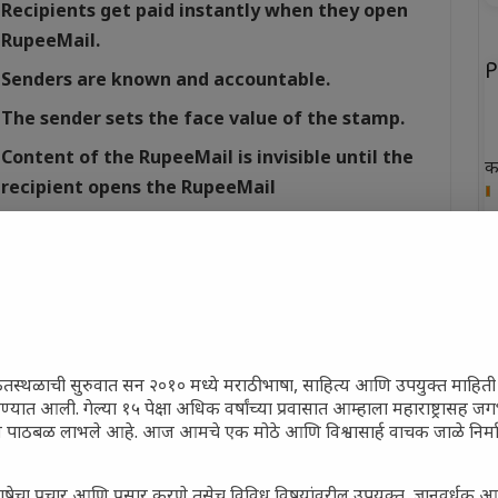
Recipients get paid instantly when they open
RupeeMail.
P
Senders are known and accountable.
The sender sets the face value of the stamp.
Content of the RupeeMail is invisible until the
क
recipient opens the RupeeMail
ख
Recipient can redeem his/her accumulated
earnings anytime.
फ
RupeeMail deploys patented OIV Technology to
न
make origin authentication economically.
RupeeMail is easily distinguishable from SPAM.
त
ेतस्थळाची सुरुवात सन २०१० मध्ये मराठी भाषा, साहित्य आणि उपयुक्त माहित
रण्यात आली. गेल्या १५ पेक्षा अधिक वर्षांच्या प्रवासात आम्हाला महाराष्ट्रासह 
ral knowledge (GK) and Intelligent Quotient
ून पाठबळ लाभले आहे. आज आमचे एक मोठे आणि विश्वासार्ह वाचक जाळे निर्म
 is become one of the most important part for
P
 career growth, we need to keep updated
ाषेचा प्रचार आणि प्रसार करणे तसेच विविध विषयांवरील उपयुक्त, ज्ञानवर्धक आ