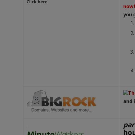
Click here
now
you 
and 
pa
ho