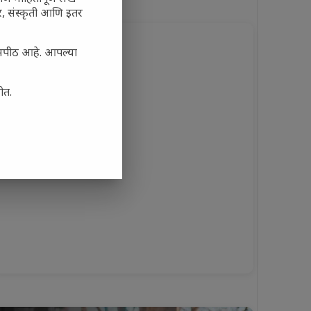
अर, संस्कृती आणि इतर
यासपीठ आहे. आपल्या
ोत.