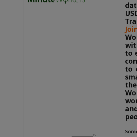
da
US
Tr
Joi
Wor
wit
to 
con
to 
sma
the
Wor
wor
and
peo
Some