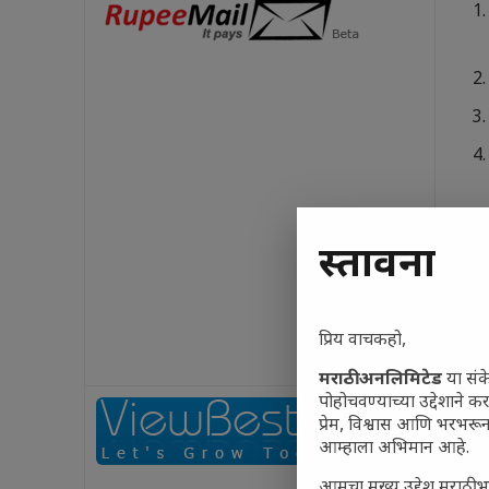
प्रस्तावना
प्रिय वाचकहो,
मराठी अनलिमिटेड
या संक
पोहोचवण्याच्या उद्देशाने क
Gene
प्रेम, विश्वास आणि भरभर
(IQ)
आम्हाला अभिमान आहे.
our
आमचा मुख्य उद्देश मराठी भ