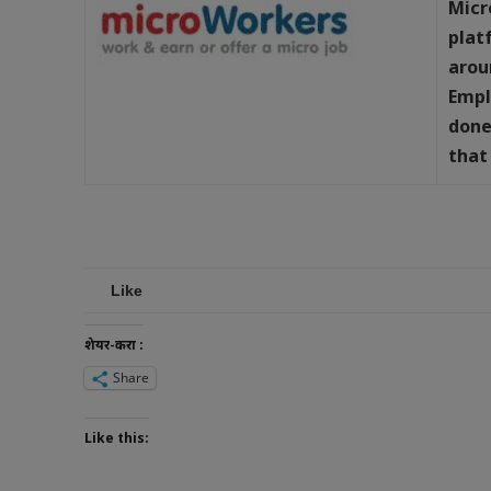
Micr
plat
arou
Empl
done
that
Like
शेयर-करा :
Share
Like this: