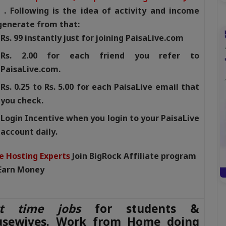
!
.
Following is the idea of activity and income
generate from that:
Rs. 99 instantly just for joining PaisaLive.com
Rs. 2.00 for each friend you refer to
PaisaLive.com.
Rs. 0.25 to Rs. 5.00 for each PaisaLive email that
you check.
Login Incentive when you login to your PaisaLive
account daily.
Join BigRock Affiliate program
Earn Money
rt time jobs
for students &
usewives. Work from Home doing