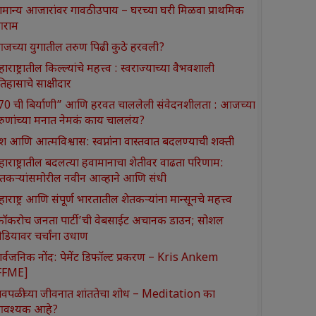
ामान्य आजारांवर गावठी उपाय – घरच्या घरी मिळवा प्राथमिक
राम
जच्या युगातील तरुण पिढी कुठे हरवली?
ाराष्ट्रातील किल्ल्यांचे महत्त्व : स्वराज्याच्या वैभवशाली
तिहासाचे साक्षीदार
370 ची बिर्याणी” आणि हरवत चाललेली संवेदनशीलता : आजच्या
रुणांच्या मनात नेमकं काय चाललंय?
श आणि आत्मविश्वास: स्वप्नांना वास्तवात बदलण्याची शक्ती
हाराष्ट्रातील बदलत्या हवामानाचा शेतीवर वाढता परिणाम:
ेतकऱ्यांसमोरील नवीन आव्हाने आणि संधी
ाराष्ट्र आणि संपूर्ण भारतातील शेतकऱ्यांना मान्सूनचे महत्त्व
कॉकरोच जनता पार्टी’ची वेबसाईट अचानक डाउन; सोशल
ीडियावर चर्चांना उधाण
ार्वजनिक नोंद: पेमेंट डिफॉल्ट प्रकरण – Kris Ankem
FFME]
ावपळीच्या जीवनात शांततेचा शोध – Meditation का
वश्यक आहे?