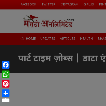
FACEBOOK
TWITTER
INSTAGRAM
G PLUS
PIN
HOME
UPDATES
ARTICLES
HEALTH
BHA
पार्ट टाइम ज़ोब्स | डाट
Facebook
WhatsApp
Pinterest
Share