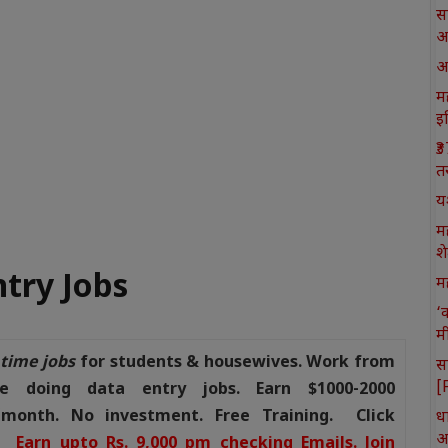
स
आ
आ
मह
इ
₹
त
य
म
श
ntry Jobs
मह
‘
म
 time jobs
for students & housewives. Work from
स
[
e doing data entry jobs. Earn $1000-2000
month. No investment. Free Training. Click
ध
आ
re
Earn upto Rs. 9,000 pm checking Emails. Join