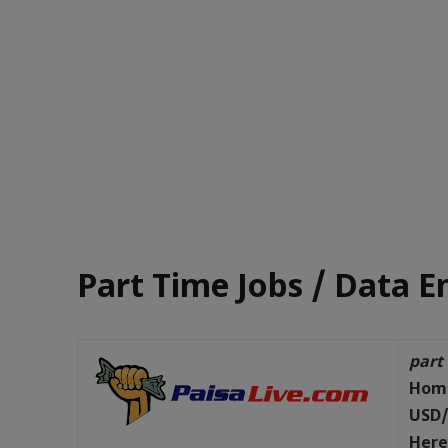
Part Time Jobs / Data E
part
Hom
USD/
He