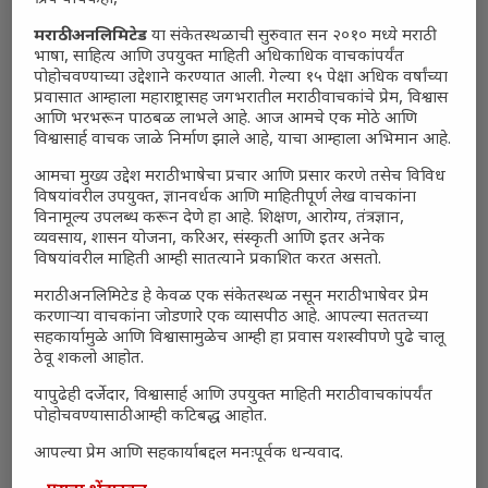
मराठी अनलिमिटेड
या संकेतस्थळाची सुरुवात सन २०१० मध्ये मराठी
भाषा, साहित्य आणि उपयुक्त माहिती अधिकाधिक वाचकांपर्यंत
पोहोचवण्याच्या उद्देशाने करण्यात आली. गेल्या १५ पेक्षा अधिक वर्षांच्या
प्रवासात आम्हाला महाराष्ट्रासह जगभरातील मराठी वाचकांचे प्रेम, विश्वास
आणि भरभरून पाठबळ लाभले आहे. आज आमचे एक मोठे आणि
विश्वासार्ह वाचक जाळे निर्माण झाले आहे, याचा आम्हाला अभिमान आहे.
आमचा मुख्य उद्देश मराठी भाषेचा प्रचार आणि प्रसार करणे तसेच विविध
विषयांवरील उपयुक्त, ज्ञानवर्धक आणि माहितीपूर्ण लेख वाचकांना
विनामूल्य उपलब्ध करून देणे हा आहे. शिक्षण, आरोग्य, तंत्रज्ञान,
व्यवसाय, शासन योजना, करिअर, संस्कृती आणि इतर अनेक
विषयांवरील माहिती आम्ही सातत्याने प्रकाशित करत असतो.
मराठी अनलिमिटेड हे केवळ एक संकेतस्थळ नसून मराठी भाषेवर प्रेम
करणाऱ्या वाचकांना जोडणारे एक व्यासपीठ आहे. आपल्या सततच्या
सहकार्यामुळे आणि विश्वासामुळेच आम्ही हा प्रवास यशस्वीपणे पुढे चालू
ठेवू शकलो आहोत.
यापुढेही दर्जेदार, विश्वासार्ह आणि उपयुक्त माहिती मराठी वाचकांपर्यंत
पोहोचवण्यासाठी आम्ही कटिबद्ध आहोत.
आपल्या प्रेम आणि सहकार्याबद्दल मनःपूर्वक धन्यवाद.