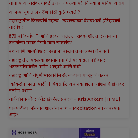
सामान्य आजारांवर गावठी उपाय – घरच्या घरी मिळवा प्राथमिक आराम
आजच्या युगातील तरुण पिढी कुठे हरवली?
महाराष्ट्रातील किल्ल्यांचे महत्त्व : स्वराज्याच्या वैभवशाली इतिहासाचे
साक्षीदार
₹370 ची बिर्याणी” आणि हरवत चाललेली संवेदनशीलता : आजच्या
तरुणांच्या मनात नेमकं काय चाललंय?
यश आणि आत्मविश्वास: स्वप्नांना वास्तवात बदलण्याची शक्ती
महाराष्ट्रातील बदलत्या हवामानाचा शेतीवर वाढता परिणाम:
शेतकऱ्यांसमोरील नवीन आव्हाने आणि संधी
महाराष्ट्र आणि संपूर्ण भारतातील शेतकऱ्यांना मान्सूनचे महत्त्व
‘कॉकरोच जनता पार्टी’ची वेबसाईट अचानक डाउन; सोशल मीडियावर
चर्चांना उधाण
सार्वजनिक नोंद: पेमेंट डिफॉल्ट प्रकरण – Kris Ankem [FFME]
धावपळीच्या जीवनात शांततेचा शोध – Meditation का आवश्यक
आहे?