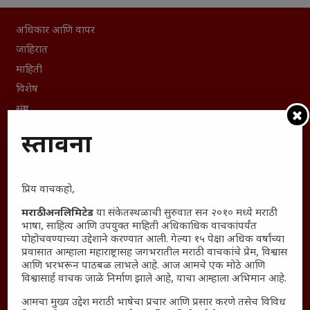
अधिकार आणि वापर
जाहिरात
माहिती
विशेष
संग्रह
English To Marathi
प्रस्तावना
English To Hindi
Kruti Dev Unicode
Polls Archive
प्रिय वाचकहो,
Shop Unlimited
मराठी अनलिमिटेड
या संकेतस्थळाची सुरुवात सन २०१० मध्ये मराठी
भाषा, साहित्य आणि उपयुक्त माहिती अधिकाधिक वाचकांपर्यंत
Thought For The Day
पोहोचवण्याच्या उद्देशाने करण्यात आली. गेल्या १५ पेक्षा अधिक वर्षांच्या
प्रवासात आम्हाला महाराष्ट्रासह जगभरातील मराठी वाचकांचे प्रेम, विश्वास
सामान्य आजारांवर गावठी उपाय – घरच्या घरी मिळवा प्राथमिक
आणि भरभरून पाठबळ लाभले आहे. आज आमचे एक मोठे आणि
आराम
विश्वासार्ह वाचक जाळे निर्माण झाले आहे, याचा आम्हाला अभिमान आहे.
आजच्या युगातील तरुण पिढी कुठे हरवली?
आमचा मुख्य उद्देश मराठी भाषेचा प्रचार आणि प्रसार करणे तसेच विविध