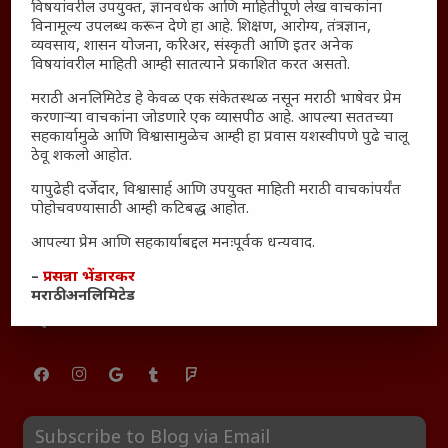
महाराष्ट्रातील किल्ल्यांचे महत्त्व : स्वराज्याच्या वैभवशाली इतिहासाचे
विषयांवरील उपयुक्त, ज्ञानवर्धक आणि माहितीपूर्ण लेख वाचकांना
विनामूल्य उपलब्ध करून देणे हा आहे. शिक्षण, आरोग्य, तंत्रज्ञान,
साक्षीदार
व्यवसाय, शासन योजना, करिअर, संस्कृती आणि इतर अनेक
₹370 ची बिर्याणी” आणि हरवत चाललेली संवेदनशीलता : आजच्या
विषयांवरील माहिती आम्ही सातत्याने प्रकाशित करत असतो.
तरुणांच्या मनात नेमकं काय चाललंय?
मराठी अनलिमिटेड हे केवळ एक संकेतस्थळ नसून मराठी भाषेवर प्रेम
यश आणि आत्मविश्वास: स्वप्नांना वास्तवात बदलण्याची शक्ती
करणाऱ्या वाचकांना जोडणारे एक व्यासपीठ आहे. आपल्या सततच्या
सहकार्यामुळे आणि विश्वासामुळेच आम्ही हा प्रवास यशस्वीपणे पुढे चालू
महाराष्ट्रातील बदलत्या हवामानाचा शेतीवर वाढता परिणाम:
ठेवू शकलो आहोत.
शेतकऱ्यांसमोरील नवीन आव्हाने आणि संधी
महाराष्ट्र आणि संपूर्ण भारतातील शेतकऱ्यांना मान्सूनचे महत्त्व
यापुढेही दर्जेदार, विश्वासार्ह आणि उपयुक्त माहिती मराठी वाचकांपर्यंत
पोहोचवण्यासाठी आम्ही कटिबद्ध आहोत.
‘कॉकरोच जनता पार्टी’ची वेबसाईट अचानक डाउन; सोशल
मीडियावर चर्चांना उधाण
आपल्या प्रेम आणि सहकार्याबद्दल मनःपूर्वक धन्यवाद.
सार्वजनिक नोंद: पेमेंट डिफॉल्ट प्रकरण – Kris Ankem [FFME]
–
प्रसन्ना भेंडारकर
मराठी अनलिमिटेड
धावपळीच्या जीवनात शांततेचा शोध – Meditation का आवश्यक
आहे?
Subscribe to Blog via Email