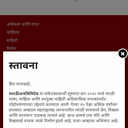
अधिकार आणि वापर
जाहिरात
माहिती
विशेष
संग्रह
प्रस्तावना
English To Marathi
English To Hindi
Kruti Dev Unicode
प्रिय वाचकहो,
Polls Archive
मराठी अनलिमिटेड
या संकेतस्थळाची सुरुवात सन २०१० मध्ये मराठी
Shop Unlimited
भाषा, साहित्य आणि उपयुक्त माहिती अधिकाधिक वाचकांपर्यंत
पोहोचवण्याच्या उद्देशाने करण्यात आली. गेल्या १५ पेक्षा अधिक वर्षांच्या
Thought For The Day
प्रवासात आम्हाला महाराष्ट्रासह जगभरातील मराठी वाचकांचे प्रेम, विश्वास
आणि भरभरून पाठबळ लाभले आहे. आज आमचे एक मोठे आणि
सामान्य आजारांवर गावठी उपाय – घरच्या घरी मिळवा प्राथमिक
विश्वासार्ह वाचक जाळे निर्माण झाले आहे, याचा आम्हाला अभिमान आहे.
आराम