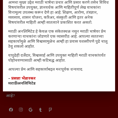
आमचा मुख्य उद्देश मराठी भाषेचा प्रचार आणि प्रसार करणे तसेच विविध
आजच्या युगातील तरुण पिढी कुठे हरवली?
विषयांवरील उपयुक्त, ज्ञानवर्धक आणि माहितीपूर्ण लेख वाचकांना
महाराष्ट्रातील किल्ल्यांचे महत्त्व : स्वराज्याच्या वैभवशाली इतिहासाचे
विनामूल्य उपलब्ध करून देणे हा आहे. शिक्षण, आरोग्य, तंत्रज्ञान,
व्यवसाय, शासन योजना, करिअर, संस्कृती आणि इतर अनेक
साक्षीदार
विषयांवरील माहिती आम्ही सातत्याने प्रकाशित करत असतो.
₹370 ची बिर्याणी” आणि हरवत चाललेली संवेदनशीलता : आजच्या
मराठी अनलिमिटेड हे केवळ एक संकेतस्थळ नसून मराठी भाषेवर प्रेम
तरुणांच्या मनात नेमकं काय चाललंय?
करणाऱ्या वाचकांना जोडणारे एक व्यासपीठ आहे. आपल्या सततच्या
यश आणि आत्मविश्वास: स्वप्नांना वास्तवात बदलण्याची शक्ती
सहकार्यामुळे आणि विश्वासामुळेच आम्ही हा प्रवास यशस्वीपणे पुढे चालू
ठेवू शकलो आहोत.
महाराष्ट्रातील बदलत्या हवामानाचा शेतीवर वाढता परिणाम:
शेतकऱ्यांसमोरील नवीन आव्हाने आणि संधी
यापुढेही दर्जेदार, विश्वासार्ह आणि उपयुक्त माहिती मराठी वाचकांपर्यंत
पोहोचवण्यासाठी आम्ही कटिबद्ध आहोत.
महाराष्ट्र आणि संपूर्ण भारतातील शेतकऱ्यांना मान्सूनचे महत्त्व
‘कॉकरोच जनता पार्टी’ची वेबसाईट अचानक डाउन; सोशल
आपल्या प्रेम आणि सहकार्याबद्दल मनःपूर्वक धन्यवाद.
मीडियावर चर्चांना उधाण
–
प्रसन्ना भेंडारकर
सार्वजनिक नोंद: पेमेंट डिफॉल्ट प्रकरण – Kris Ankem [FFME]
मराठी अनलिमिटेड
धावपळीच्या जीवनात शांततेचा शोध – Meditation का आवश्यक
आहे?