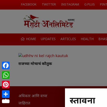
FACEBOOK
TWITTER
INSTAGRAM
G PLUS
PIN
HOME
UPDATES
ARTICLES
HEALTH
BHA
राजच्या मोर्चाचं कौतुक
Facebook
WhatsApp
Pinterest
अधिकार आणि वापर
सामान्य आ
प्रस्तावना
Share
घरी मिळव
जाहिरात