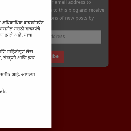
Enter your email address to
subscribe to this blog and receive
notifications of new posts by
ी अधिकाधिक वाचकांपर्यंत
email.
 जगभरातील मराठी वाचकांचे
ाण झाले आहे, याचा
आणि माहितीपूर्ण लेख
Subscribe
अर, संस्कृती आणि इतर
्यासपीठ आहे. आपल्या
आहोत.