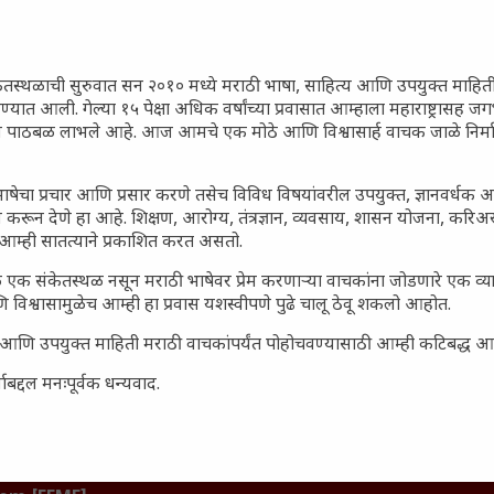
गातील तरुण पिढी कुठे हरवली?
ील किल्ल्यांचे महत्त्व : स्वराज्याच्या
इतिहासाचे साक्षीदार
ेतस्थळाची सुरुवात सन २०१० मध्ये मराठी भाषा, साहित्य आणि उपयुक्त माहित
रण्यात आली. गेल्या १५ पेक्षा अधिक वर्षांच्या प्रवासात आम्हाला महाराष्ट्रासह
िर्याणी” आणि हरवत चाललेली
ून पाठबळ लाभले आहे. आज आमचे एक मोठे आणि विश्वासार्ह वाचक जाळे निर्म
ता : आजच्या तरुणांच्या मनात
य चाललंय?
ाषेचा प्रचार आणि प्रसार करणे तसेच विविध विषयांवरील उपयुक्त, ज्ञानवर्धक 
मविश्वास: स्वप्नांना वास्तवात
 करून देणे हा आहे. शिक्षण, आरोग्य, तंत्रज्ञान, व्यवसाय, शासन योजना, करि
ी शक्ती
आम्ही सातत्याने प्रकाशित करत असतो.
ातील बदलत्या हवामानाचा शेतीवर
 एक संकेतस्थळ नसून मराठी भाषेवर प्रेम करणाऱ्या वाचकांना जोडणारे एक व
णाम: शेतकऱ्यांसमोरील नवीन
 विश्वासामुळेच आम्ही हा प्रवास यशस्वीपणे पुढे चालू ठेवू शकलो आहोत.
आणि संधी
सार्ह आणि उपयुक्त माहिती मराठी वाचकांपर्यंत पोहोचवण्यासाठी आम्ही कटिबद्ध 
 आणि संपूर्ण भारतातील शेतकऱ्यांना
हत्त्व
बद्दल मनःपूर्वक धन्यवाद.
जनता पार्टी’ची वेबसाईट अचानक
ल मीडियावर चर्चांना उधाण
नोंद: पेमेंट डिफॉल्ट प्रकरण –