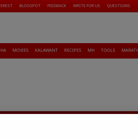
TEREST
BLOGSPOT
FEEDBACK
WRITE FOR US
QUESTIONS
SHA
MOVIES
KALAWANT
RECIPES
MH
TOOLS
MARATH
जारांवर गावठी उपाय – घरच्या
ा प्राथमिक आराम