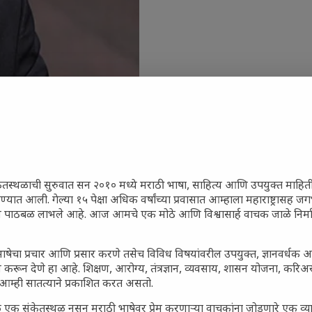
ेतस्थळाची सुरुवात सन २०१० मध्ये मराठी भाषा, साहित्य आणि उपयुक्त माहित
रण्यात आली. गेल्या १५ पेक्षा अधिक वर्षांच्या प्रवासात आम्हाला महाराष्ट्रासह
ून पाठबळ लाभले आहे. आज आमचे एक मोठे आणि विश्वासार्ह वाचक जाळे निर्म
जारांवर गावठी उपाय – घरच्या
ा प्राथमिक आराम
ाषेचा प्रचार आणि प्रसार करणे तसेच विविध विषयांवरील उपयुक्त, ज्ञानवर्धक 
 करून देणे हा आहे. शिक्षण, आरोग्य, तंत्रज्ञान, व्यवसाय, शासन योजना, करि
गातील तरुण पिढी कुठे हरवली?
आम्ही सातत्याने प्रकाशित करत असतो.
ील किल्ल्यांचे महत्त्व : स्वराज्याच्या
 एक संकेतस्थळ नसून मराठी भाषेवर प्रेम करणाऱ्या वाचकांना जोडणारे एक व
इतिहासाचे साक्षीदार