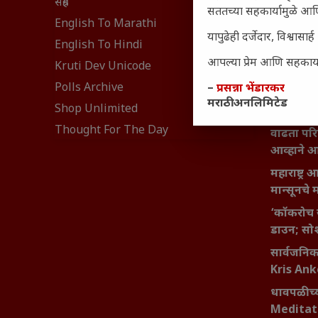
संग्रह
सततच्या सहकार्यामुळे आणि
₹370 ची ब
English To Marathi
संवेदनशील
यापुढेही दर्जेदार, विश्वा
English To Hindi
नेमकं का
आपल्या प्रेम आणि सहकार्या
Kruti Dev Unicode
यश आणि आत्
Polls Archive
–
प्रसन्ना भेंडारकर
बदलण्याच
मराठी अनलिमिटेड
Shop Unlimited
महाराष्ट्र
Thought For The Day
वाढता परि
आव्हाने 
महाराष्ट्र
मान्सूनचे म
‘कॉकरोच 
डाउन; सोश
सार्वजनिक 
Kris An
धावपळीच्य
Meditat