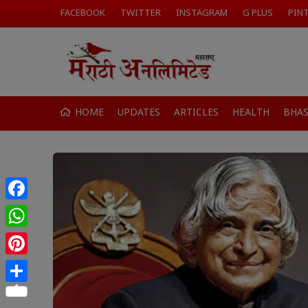
FACEBOOK
TWITTER
INSTAGRAM
G PLUS
PIN
HOME
UPDATES
ARTICLES
HEALTH
BHA
Facebook
WhatsApp
Pinterest
Share