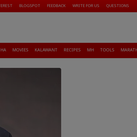
TEREST
BLOGSPOT
FEEDBACK
WRITE FOR US
QUESTIONS
SHA
MOVIES
KALAWANT
RECIPES
MH
TOOLS
MARATH