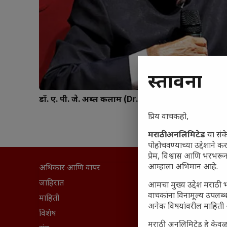
प्रस्तावना
डॉ. ए. पी. जे. अब्दुल कलाम (Dr. A P J Abdul Kalam)
प्रिय वाचकहो,
मराठी अनलिमिटेड
या संक
पोहोचवण्याच्या उद्देशाने क
प्रेम, विश्वास आणि भरभर
आम्हाला अभिमान आहे.
अधिकार आणि वापर
सामान्य आ
घरी मिळव
जाहिरात
आमचा मुख्य उद्देश मराठी भ
वाचकांना विनामूल्य उपलब्ध
आजच्या यु
माहिती
अनेक विषयांवरील माहिती 
महाराष्ट्रात
विशेष
मराठी अनलिमिटेड हे केवळ
वैभवशाली 