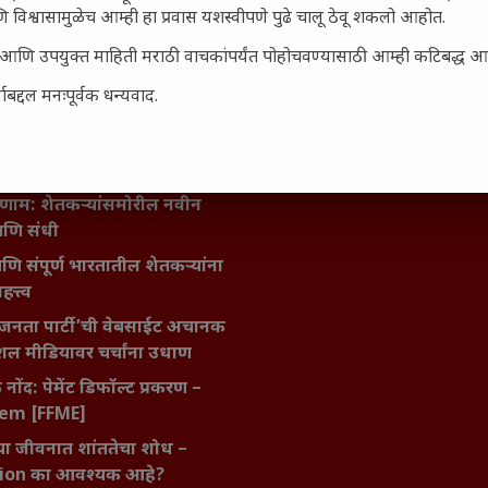
 विश्वासामुळेच आम्ही हा प्रवास यशस्वीपणे पुढे चालू ठेवू शकलो आहोत.
िर्याणी” आणि हरवत चाललेली
ता : आजच्या तरुणांच्या मनात
सार्ह आणि उपयुक्त माहिती मराठी वाचकांपर्यंत पोहोचवण्यासाठी आम्ही कटिबद्ध 
य चाललंय?
बद्दल मनःपूर्वक धन्यवाद.
मविश्वास: स्वप्नांना वास्तवात
ी शक्ती
ातील बदलत्या हवामानाचा शेतीवर
णाम: शेतकऱ्यांसमोरील नवीन
आणि संधी
 आणि संपूर्ण भारतातील शेतकऱ्यांना
हत्त्व
जनता पार्टी’ची वेबसाईट अचानक
ल मीडियावर चर्चांना उधाण
नोंद: पेमेंट डिफॉल्ट प्रकरण –
kem [FFME]
ा जीवनात शांततेचा शोध –
ion का आवश्यक आहे?