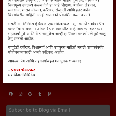
विषयांवरील उपयुक्त, ज्ञानवर्धक आणि माहितीपूर्ण लेख वाचकांना
साक्षीदार
विनामूल्य उपलब्ध करून देणे हा आहे. शिक्षण, आरोग्य, तंत्रज्ञान,
व्यवसाय, शासन योजना, करिअर, संस्कृती आणि इतर अनेक
₹370 ची बिर्याणी” आणि हरवत चाललेली संवेदनशीलता : आजच्या
विषयांवरील माहिती आम्ही सातत्याने प्रकाशित करत असतो.
तरुणांच्या मनात नेमकं काय चाललंय?
मराठी अनलिमिटेड हे केवळ एक संकेतस्थळ नसून मराठी भाषेवर प्रेम
यश आणि आत्मविश्वास: स्वप्नांना वास्तवात बदलण्याची शक्ती
करणाऱ्या वाचकांना जोडणारे एक व्यासपीठ आहे. आपल्या सततच्या
महाराष्ट्रातील बदलत्या हवामानाचा शेतीवर वाढता परिणाम:
सहकार्यामुळे आणि विश्वासामुळेच आम्ही हा प्रवास यशस्वीपणे पुढे चालू
शेतकऱ्यांसमोरील नवीन आव्हाने आणि संधी
ठेवू शकलो आहोत.
महाराष्ट्र आणि संपूर्ण भारतातील शेतकऱ्यांना मान्सूनचे महत्त्व
यापुढेही दर्जेदार, विश्वासार्ह आणि उपयुक्त माहिती मराठी वाचकांपर्यंत
पोहोचवण्यासाठी आम्ही कटिबद्ध आहोत.
‘कॉकरोच जनता पार्टी’ची वेबसाईट अचानक डाउन; सोशल
मीडियावर चर्चांना उधाण
आपल्या प्रेम आणि सहकार्याबद्दल मनःपूर्वक धन्यवाद.
सार्वजनिक नोंद: पेमेंट डिफॉल्ट प्रकरण – Kris Ankem [FFME]
–
प्रसन्ना भेंडारकर
धावपळीच्या जीवनात शांततेचा शोध – Meditation का आवश्यक
मराठी अनलिमिटेड
आहे?
Subscribe to Blog via Email