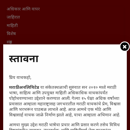
अधिकार आणि वापर
जाहिरात
माहिती
विशेष
संग्रह
English To Marathi
प्रस्तावना
English To Hindi
Kruti Dev Unicode
Polls Archive
प्रिय वाचकहो,
Shop Unlimited
मराठी अनलिमिटेड
या संकेतस्थळाची सुरुवात सन २०१० मध्ये मराठी
Thought For The Day
भाषा, साहित्य आणि उपयुक्त माहिती अधिकाधिक वाचकांपर्यंत
पोहोचवण्याच्या उद्देशाने करण्यात आली. गेल्या १५ पेक्षा अधिक वर्षांच्या
प्रवासात आम्हाला महाराष्ट्रासह जगभरातील मराठी वाचकांचे प्रेम, विश्वास
सामान्य आजारांवर गावठी उपाय – घरच्या घरी मिळवा प्राथमिक
आणि भरभरून पाठबळ लाभले आहे. आज आमचे एक मोठे आणि
आराम
विश्वासार्ह वाचक जाळे निर्माण झाले आहे, याचा आम्हाला अभिमान आहे.
आजच्या युगातील तरुण पिढी कुठे हरवली?
आमचा मुख्य उद्देश मराठी भाषेचा प्रचार आणि प्रसार करणे तसेच विविध
महाराष्ट्रातील किल्ल्यांचे महत्त्व : स्वराज्याच्या वैभवशाली इतिहासाचे