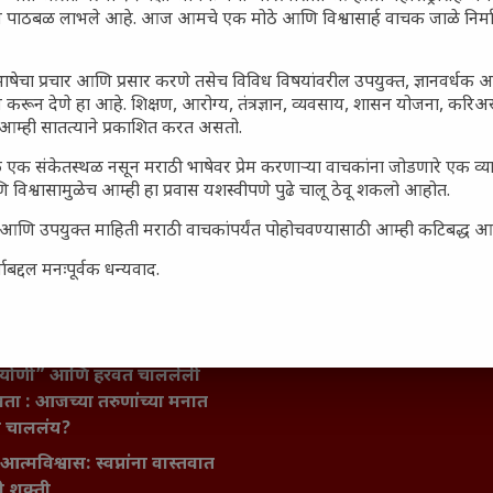
ून पाठबळ लाभले आहे. आज आमचे एक मोठे आणि विश्वासार्ह वाचक जाळे निर्म
ाषेचा प्रचार आणि प्रसार करणे तसेच विविध विषयांवरील उपयुक्त, ज्ञानवर्धक 
 करून देणे हा आहे. शिक्षण, आरोग्य, तंत्रज्ञान, व्यवसाय, शासन योजना, करि
आम्ही सातत्याने प्रकाशित करत असतो.
 एक संकेतस्थळ नसून मराठी भाषेवर प्रेम करणाऱ्या वाचकांना जोडणारे एक व
 विश्वासामुळेच आम्ही हा प्रवास यशस्वीपणे पुढे चालू ठेवू शकलो आहोत.
जारांवर गावठी उपाय – घरच्या
सार्ह आणि उपयुक्त माहिती मराठी वाचकांपर्यंत पोहोचवण्यासाठी आम्ही कटिबद्ध 
ा प्राथमिक आराम
बद्दल मनःपूर्वक धन्यवाद.
गातील तरुण पिढी कुठे हरवली?
ील किल्ल्यांचे महत्त्व : स्वराज्याच्या
इतिहासाचे साक्षीदार
िर्याणी” आणि हरवत चाललेली
ता : आजच्या तरुणांच्या मनात
य चाललंय?
मविश्वास: स्वप्नांना वास्तवात
ी शक्ती