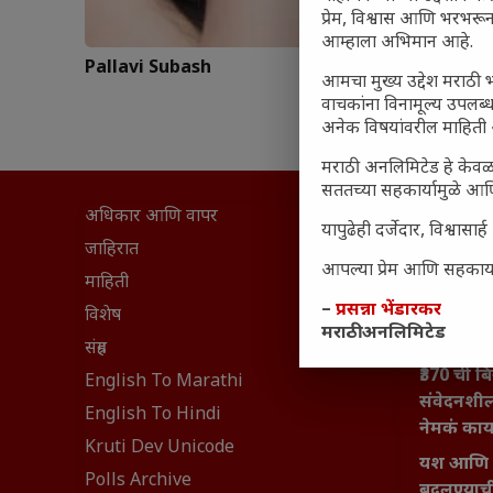
प्रेम, विश्वास आणि भरभर
आम्हाला अभिमान आहे.
Pallavi Subash
आमचा मुख्य उद्देश मराठी भ
वाचकांना विनामूल्य उपलब्ध
अनेक विषयांवरील माहिती 
मराठी अनलिमिटेड हे केवळ
सततच्या सहकार्यामुळे आणि
अधिकार आणि वापर
सामान्य आ
यापुढेही दर्जेदार, विश्वा
घरी मिळव
जाहिरात
आपल्या प्रेम आणि सहकार्या
आजच्या यु
माहिती
–
प्रसन्ना भेंडारकर
महाराष्ट्रात
विशेष
मराठी अनलिमिटेड
वैभवशाली 
संग्रह
₹370 ची ब
English To Marathi
संवेदनशील
English To Hindi
नेमकं का
Kruti Dev Unicode
यश आणि आत्
Polls Archive
बदलण्याच