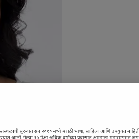
ेतस्थळाची सुरुवात सन २०१० मध्ये मराठी भाषा, साहित्य आणि उपयुक्त माहित
रण्यात आली. गेल्या १५ पेक्षा अधिक वर्षांच्या प्रवासात आम्हाला महाराष्ट्रासह