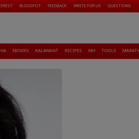
TEREST
BLOGSPOT
FEEDBACK
WRITE FOR US
QUESTIONS
SHA
MOVIES
KALAWANT
RECIPES
MH
TOOLS
MARATH