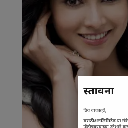
प्रस्तावना
प्रिय वाचकहो,
मराठी अनलिमिटेड
या संक
पोहोचवण्याच्या उद्देशाने क