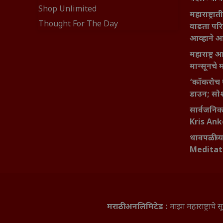
Shop Unlimited
महाराष्ट्र
Thought For The Day
वाढता परि
आव्हाने 
महाराष्ट्र
मान्सूनचे म
‘कॉकरोच 
डाउन; सोश
सार्वजनिक 
Kris An
धावपळीच्य
Meditat
मराठी अनलिमिटेड :
माझा महाराष्ट्राच