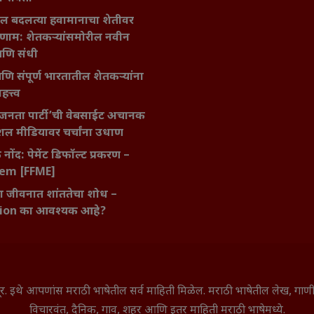
ातील बदलत्या हवामानाचा शेतीवर
णाम: शेतकऱ्यांसमोरील नवीन
आणि संधी
 आणि संपूर्ण भारतातील शेतकऱ्यांना
हत्त्व
जनता पार्टी’ची वेबसाईट अचानक
ल मीडियावर चर्चांना उधाण
नोंद: पेमेंट डिफॉल्ट प्रकरण –
kem [FFME]
ा जीवनात शांततेचा शोध –
ion का आवश्यक आहे?
े सूर. इथे आपणांस मराठी भाषेतील सर्व माहिती मिळेल. मराठी भाषेतील लेख, ग
विचारवंत, दैनिक, गाव, शहर आणि इतर माहिती मराठी भाषेमध्ये.