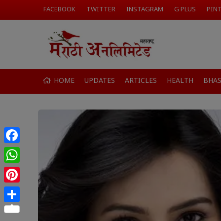
FACEBOOK
TWITTER
INSTAGRAM
G PLUS
PIN
HOME
UPDATES
ARTICLES
HEALTH
BHA
Facebook
WhatsApp
Pinterest
Share