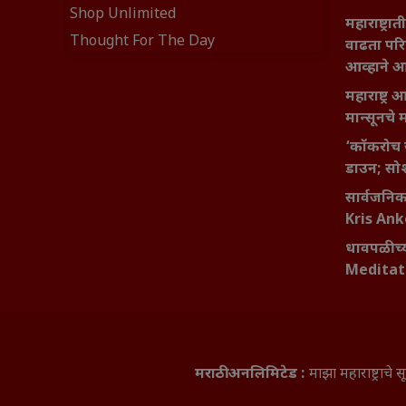
Shop Unlimited
महाराष्ट्र
Thought For The Day
वाढता परि
आव्हाने 
महाराष्ट्र
मान्सूनचे म
‘कॉकरोच 
डाउन; सोश
सार्वजनिक 
Kris An
धावपळीच्य
Meditat
मराठी अनलिमिटेड :
माझा महाराष्ट्राच