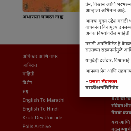
प्रेम, विश्वास आणि भरभर
आम्हाला अभिमान आहे.
अंधाराला घाबरत नाह्य
आमचा मुख्य उद्देश मराठी भ
वाचकांना विनामूल्य उपलब्ध
अनेक विषयांवरील माहिती 
मराठी अनलिमिटेड हे केवळ
सततच्या सहकार्यामुळे आणि
अधिकार आणि वापर
सामान्य आ
यापुढेही दर्जेदार, विश्वा
घरी मिळव
जाहिरात
आपल्या प्रेम आणि सहकार्या
आजच्या यु
माहिती
–
प्रसन्ना भेंडारकर
महाराष्ट्रात
विशेष
मराठी अनलिमिटेड
वैभवशाली 
संग्रह
₹370 ची ब
English To Marathi
संवेदनशील
English To Hindi
नेमकं का
Kruti Dev Unicode
यश आणि आत्
Polls Archive
बदलण्याच