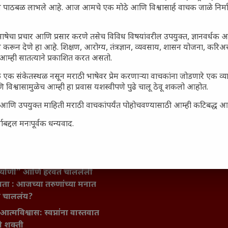
ून पाठबळ लाभले आहे. आज आमचे एक मोठे आणि विश्वासार्ह वाचक जाळे निर्म
ाषेचा प्रचार आणि प्रसार करणे तसेच विविध विषयांवरील उपयुक्त, ज्ञानवर्धक 
 करून देणे हा आहे. शिक्षण, आरोग्य, तंत्रज्ञान, व्यवसाय, शासन योजना, करि
आम्ही सातत्याने प्रकाशित करत असतो.
 एक संकेतस्थळ नसून मराठी भाषेवर प्रेम करणाऱ्या वाचकांना जोडणारे एक व
 विश्वासामुळेच आम्ही हा प्रवास यशस्वीपणे पुढे चालू ठेवू शकलो आहोत.
जारांवर गावठी उपाय – घरच्या
सार्ह आणि उपयुक्त माहिती मराठी वाचकांपर्यंत पोहोचवण्यासाठी आम्ही कटिबद्ध 
ा प्राथमिक आराम
बद्दल मनःपूर्वक धन्यवाद.
गातील तरुण पिढी कुठे हरवली?
ील किल्ल्यांचे महत्त्व : स्वराज्याच्या
इतिहासाचे साक्षीदार
िर्याणी” आणि हरवत चाललेली
ता : आजच्या तरुणांच्या मनात
य चाललंय?
मविश्वास: स्वप्नांना वास्तवात
ी शक्ती