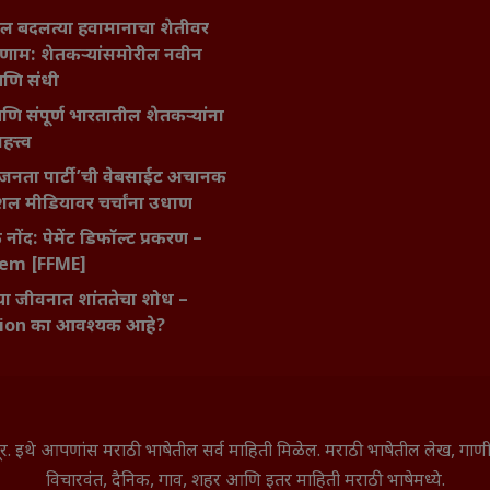
ातील बदलत्या हवामानाचा शेतीवर
णाम: शेतकऱ्यांसमोरील नवीन
आणि संधी
 आणि संपूर्ण भारतातील शेतकऱ्यांना
हत्त्व
जनता पार्टी’ची वेबसाईट अचानक
ल मीडियावर चर्चांना उधाण
नोंद: पेमेंट डिफॉल्ट प्रकरण –
kem [FFME]
ा जीवनात शांततेचा शोध –
ion का आवश्यक आहे?
े सूर. इथे आपणांस मराठी भाषेतील सर्व माहिती मिळेल. मराठी भाषेतील लेख, ग
विचारवंत, दैनिक, गाव, शहर आणि इतर माहिती मराठी भाषेमध्ये.