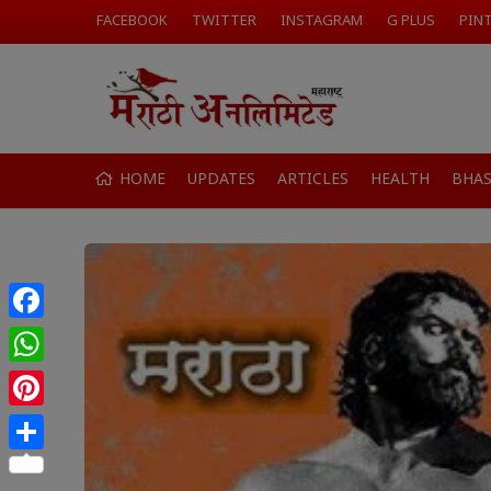
FACEBOOK
TWITTER
INSTAGRAM
G PLUS
PIN
HOME
UPDATES
ARTICLES
HEALTH
BHA
Facebook
WhatsApp
Pinterest
Share