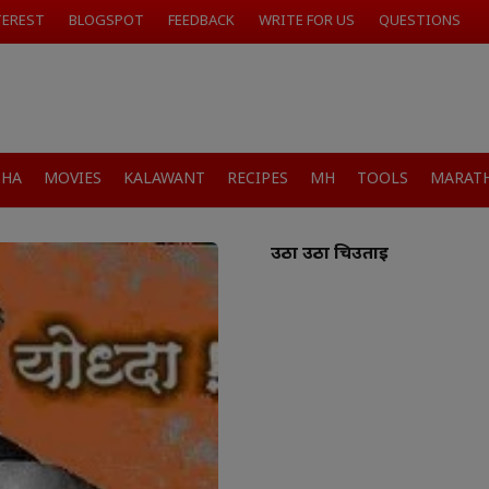
TEREST
BLOGSPOT
FEEDBACK
WRITE FOR US
QUESTIONS
SHA
MOVIES
KALAWANT
RECIPES
MH
TOOLS
MARATH
उठा उठा चिउताई