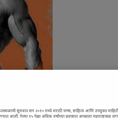
ेतस्थळाची सुरुवात सन २०१० मध्ये मराठी भाषा, साहित्य आणि उपयुक्त माहित
रण्यात आली. गेल्या १५ पेक्षा अधिक वर्षांच्या प्रवासात आम्हाला महाराष्ट्रासह