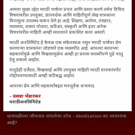
सामान्य आजारांवर गावठी उपाय – घरच्या घरी मिळवा प्राथमिक
आमचा मुख्य उद्देश मराठी भाषेचा प्रचार आणि प्रसार करणे तसेच विविध
आराम
विषयांवरील उपयुक्त, ज्ञानवर्धक आणि माहितीपूर्ण लेख वाचकांना
आजच्या युगातील तरुण पिढी कुठे हरवली?
विनामूल्य उपलब्ध करून देणे हा आहे. शिक्षण, आरोग्य, तंत्रज्ञान,
व्यवसाय, शासन योजना, करिअर, संस्कृती आणि इतर अनेक
महाराष्ट्रातील किल्ल्यांचे महत्त्व : स्वराज्याच्या वैभवशाली इतिहासाचे
विषयांवरील माहिती आम्ही सातत्याने प्रकाशित करत असतो.
साक्षीदार
मराठी अनलिमिटेड हे केवळ एक संकेतस्थळ नसून मराठी भाषेवर प्रेम
₹370 ची बिर्याणी” आणि हरवत चाललेली संवेदनशीलता : आजच्या
करणाऱ्या वाचकांना जोडणारे एक व्यासपीठ आहे. आपल्या सततच्या
तरुणांच्या मनात नेमकं काय चाललंय?
सहकार्यामुळे आणि विश्वासामुळेच आम्ही हा प्रवास यशस्वीपणे पुढे चालू
यश आणि आत्मविश्वास: स्वप्नांना वास्तवात बदलण्याची शक्ती
ठेवू शकलो आहोत.
महाराष्ट्रातील बदलत्या हवामानाचा शेतीवर वाढता परिणाम:
यापुढेही दर्जेदार, विश्वासार्ह आणि उपयुक्त माहिती मराठी वाचकांपर्यंत
शेतकऱ्यांसमोरील नवीन आव्हाने आणि संधी
पोहोचवण्यासाठी आम्ही कटिबद्ध आहोत.
महाराष्ट्र आणि संपूर्ण भारतातील शेतकऱ्यांना मान्सूनचे महत्त्व
आपल्या प्रेम आणि सहकार्याबद्दल मनःपूर्वक धन्यवाद.
‘कॉकरोच जनता पार्टी’ची वेबसाईट अचानक डाउन; सोशल
–
प्रसन्ना भेंडारकर
मीडियावर चर्चांना उधाण
मराठी अनलिमिटेड
सार्वजनिक नोंद: पेमेंट डिफॉल्ट प्रकरण – Kris Ankem [FFME]
धावपळीच्या जीवनात शांततेचा शोध – Meditation का आवश्यक
आहे?