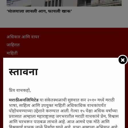
‘मंत्रालयाला लावली आग, फायली खाक’
अधिकार आणि वापर
जाहिरात
माहिती
विशेष
प्रस्तावना
संग्रह
English To Marathi
English To Hindi
प्रिय वाचकहो,
Kruti Dev Unicode
मराठी अनलिमिटेड
या संकेतस्थळाची सुरुवात सन २०१० मध्ये मराठी
Polls Archive
भाषा, साहित्य आणि उपयुक्त माहिती अधिकाधिक वाचकांपर्यंत
Shop Unlimited
पोहोचवण्याच्या उद्देशाने करण्यात आली. गेल्या १५ पेक्षा अधिक वर्षांच्या
प्रवासात आम्हाला महाराष्ट्रासह जगभरातील मराठी वाचकांचे प्रेम, विश्वास
Thought For The Day
आणि भरभरून पाठबळ लाभले आहे. आज आमचे एक मोठे आणि
विश्वासार्ह वाचक जाळे निर्माण झाले आहे, याचा आम्हाला अभिमान आहे.