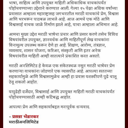
English To Marathi
भाषा, साहित्य आणि उपयुक्त माहिती अधिकाधिक वाचकांपर्यंत
पोहोचवण्याच्या उद्देशाने करण्यात आली. गेल्या १५ पेक्षा अधिक वर्षांच्या
English To Hindi
प्रवासात आम्हाला महाराष्ट्रासह जगभरातील मराठी वाचकांचे प्रेम, विश्वास
Kruti Dev Unicode
आणि भरभरून पाठबळ लाभले आहे. आज आमचे एक मोठे आणि
विश्वासार्ह वाचक जाळे निर्माण झाले आहे, याचा आम्हाला अभिमान आहे.
Polls Archive
Shop Unlimited
आमचा मुख्य उद्देश मराठी भाषेचा प्रचार आणि प्रसार करणे तसेच विविध
विषयांवरील उपयुक्त, ज्ञानवर्धक आणि माहितीपूर्ण लेख वाचकांना
Thought For The Day
विनामूल्य उपलब्ध करून देणे हा आहे. शिक्षण, आरोग्य, तंत्रज्ञान,
व्यवसाय, शासन योजना, करिअर, संस्कृती आणि इतर अनेक
सामान्य आजारांवर गावठी उपाय – घरच्या घरी मिळवा प्राथमिक
विषयांवरील माहिती आम्ही सातत्याने प्रकाशित करत असतो.
आराम
मराठी अनलिमिटेड हे केवळ एक संकेतस्थळ नसून मराठी भाषेवर प्रेम
आजच्या युगातील तरुण पिढी कुठे हरवली?
करणाऱ्या वाचकांना जोडणारे एक व्यासपीठ आहे. आपल्या सततच्या
सहकार्यामुळे आणि विश्वासामुळेच आम्ही हा प्रवास यशस्वीपणे पुढे चालू
महाराष्ट्रातील किल्ल्यांचे महत्त्व : स्वराज्याच्या वैभवशाली इतिहासाचे
ठेवू शकलो आहोत.
साक्षीदार
₹370 ची बिर्याणी” आणि हरवत चाललेली संवेदनशीलता : आजच्या
यापुढेही दर्जेदार, विश्वासार्ह आणि उपयुक्त माहिती मराठी वाचकांपर्यंत
पोहोचवण्यासाठी आम्ही कटिबद्ध आहोत.
तरुणांच्या मनात नेमकं काय चाललंय?
यश आणि आत्मविश्वास: स्वप्नांना वास्तवात बदलण्याची शक्ती
आपल्या प्रेम आणि सहकार्याबद्दल मनःपूर्वक धन्यवाद.
महाराष्ट्रातील बदलत्या हवामानाचा शेतीवर वाढता परिणाम:
–
प्रसन्ना भेंडारकर
शेतकऱ्यांसमोरील नवीन आव्हाने आणि संधी
मराठी अनलिमिटेड