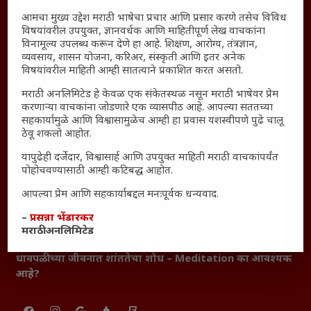
आराम
आमचा मुख्य उद्देश मराठी भाषेचा प्रचार आणि प्रसार करणे तसेच विविध
विषयांवरील उपयुक्त, ज्ञानवर्धक आणि माहितीपूर्ण लेख वाचकांना
आजच्या युगातील तरुण पिढी कुठे हरवली?
विनामूल्य उपलब्ध करून देणे हा आहे. शिक्षण, आरोग्य, तंत्रज्ञान,
महाराष्ट्रातील किल्ल्यांचे महत्त्व : स्वराज्याच्या वैभवशाली इतिहासाचे
व्यवसाय, शासन योजना, करिअर, संस्कृती आणि इतर अनेक
साक्षीदार
विषयांवरील माहिती आम्ही सातत्याने प्रकाशित करत असतो.
₹370 ची बिर्याणी” आणि हरवत चाललेली संवेदनशीलता : आजच्या
मराठी अनलिमिटेड हे केवळ एक संकेतस्थळ नसून मराठी भाषेवर प्रेम
तरुणांच्या मनात नेमकं काय चाललंय?
करणाऱ्या वाचकांना जोडणारे एक व्यासपीठ आहे. आपल्या सततच्या
सहकार्यामुळे आणि विश्वासामुळेच आम्ही हा प्रवास यशस्वीपणे पुढे चालू
यश आणि आत्मविश्वास: स्वप्नांना वास्तवात बदलण्याची शक्ती
ठेवू शकलो आहोत.
महाराष्ट्रातील बदलत्या हवामानाचा शेतीवर वाढता परिणाम:
यापुढेही दर्जेदार, विश्वासार्ह आणि उपयुक्त माहिती मराठी वाचकांपर्यंत
शेतकऱ्यांसमोरील नवीन आव्हाने आणि संधी
पोहोचवण्यासाठी आम्ही कटिबद्ध आहोत.
महाराष्ट्र आणि संपूर्ण भारतातील शेतकऱ्यांना मान्सूनचे महत्त्व
आपल्या प्रेम आणि सहकार्याबद्दल मनःपूर्वक धन्यवाद.
‘कॉकरोच जनता पार्टी’ची वेबसाईट अचानक डाउन; सोशल
–
प्रसन्ना भेंडारकर
मीडियावर चर्चांना उधाण
मराठी अनलिमिटेड
सार्वजनिक नोंद: पेमेंट डिफॉल्ट प्रकरण – Kris Ankem [FFME]
धावपळीच्या जीवनात शांततेचा शोध – Meditation का आवश्यक
आहे?