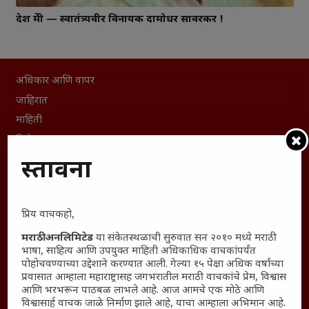
देश प्रेमी — स्वातंत्र्यवीर विनायक दामोधर सावरकर !
अधिकार आणि वापर
जाहिरात
माहिती
विशेष
संग्रह
प्रस्तावना
English To Marathi
English To Hindi
प्रिय वाचकहो,
Kruti Dev Unicode
मराठी अनलिमिटेड
या संकेतस्थळाची सुरुवात सन २०१० मध्ये मराठी
Polls Archive
भाषा, साहित्य आणि उपयुक्त माहिती अधिकाधिक वाचकांपर्यंत
Shop Unlimited
पोहोचवण्याच्या उद्देशाने करण्यात आली. गेल्या १५ पेक्षा अधिक वर्षांच्या
प्रवासात आम्हाला महाराष्ट्रासह जगभरातील मराठी वाचकांचे प्रेम, विश्वास
Thought For The Day
आणि भरभरून पाठबळ लाभले आहे. आज आमचे एक मोठे आणि
विश्वासार्ह वाचक जाळे निर्माण झाले आहे, याचा आम्हाला अभिमान आहे.
सामान्य आजारांवर गावठी उपाय – घरच्या घरी मिळवा प्राथमिक