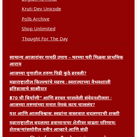
Kruti Dev Unicode
Polls Archive
Shop Unlimited
Thought For The Day
सामान्य आजारांवर गावठी उपाय – घरच्या घरी मिळवा प्राथमिक
आराम
आजच्या युगातील तरुण पिढी कुठे हरवली?
महाराष्ट्रातील किल्ल्यांचे महत्त्व : स्वराज्याच्या वैभवशाली
इतिहासाचे साक्षीदार
₹370 ची बिर्याणी” आणि हरवत चाललेली संवेदनशीलता :
आजच्या तरुणांच्या मनात नेमकं काय चाललंय?
यश आणि आत्मविश्वास: स्वप्नांना वास्तवात बदलण्याची शक्ती
महाराष्ट्रातील बदलत्या हवामानाचा शेतीवर वाढता परिणाम:
शेतकऱ्यांसमोरील नवीन आव्हाने आणि संधी