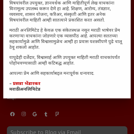
विषयांवरील उपयुक्त, ज्ञानवर्धक आणि माहितीपूर्ण लेख वाचकांना
महाराष्ट्रातील किल्ल्यांचे महत्त्व : स्वराज्याच्या वैभवशाली इतिहासाचे
विनामूल्य उपलब्ध करून देणे हा आहे. शिक्षण, आरोग्य, तंत्रज्ञान,
साक्षीदार
व्यवसाय, शासन योजना, करिअर, संस्कृती आणि इतर अनेक
₹370 ची बिर्याणी” आणि हरवत चाललेली संवेदनशीलता : आजच्या
विषयांवरील माहिती आम्ही सातत्याने प्रकाशित करत असतो.
तरुणांच्या मनात नेमकं काय चाललंय?
मराठी अनलिमिटेड हे केवळ एक संकेतस्थळ नसून मराठी भाषेवर प्रेम
यश आणि आत्मविश्वास: स्वप्नांना वास्तवात बदलण्याची शक्ती
करणाऱ्या वाचकांना जोडणारे एक व्यासपीठ आहे. आपल्या सततच्या
सहकार्यामुळे आणि विश्वासामुळेच आम्ही हा प्रवास यशस्वीपणे पुढे चालू
महाराष्ट्रातील बदलत्या हवामानाचा शेतीवर वाढता परिणाम:
ठेवू शकलो आहोत.
शेतकऱ्यांसमोरील नवीन आव्हाने आणि संधी
यापुढेही दर्जेदार, विश्वासार्ह आणि उपयुक्त माहिती मराठी वाचकांपर्यंत
महाराष्ट्र आणि संपूर्ण भारतातील शेतकऱ्यांना मान्सूनचे महत्त्व
पोहोचवण्यासाठी आम्ही कटिबद्ध आहोत.
‘कॉकरोच जनता पार्टी’ची वेबसाईट अचानक डाउन; सोशल
आपल्या प्रेम आणि सहकार्याबद्दल मनःपूर्वक धन्यवाद.
मीडियावर चर्चांना उधाण
सार्वजनिक नोंद: पेमेंट डिफॉल्ट प्रकरण – Kris Ankem [FFME]
–
प्रसन्ना भेंडारकर
मराठी अनलिमिटेड
धावपळीच्या जीवनात शांततेचा शोध – Meditation का आवश्यक
आहे?
Subscribe to Blog via Email