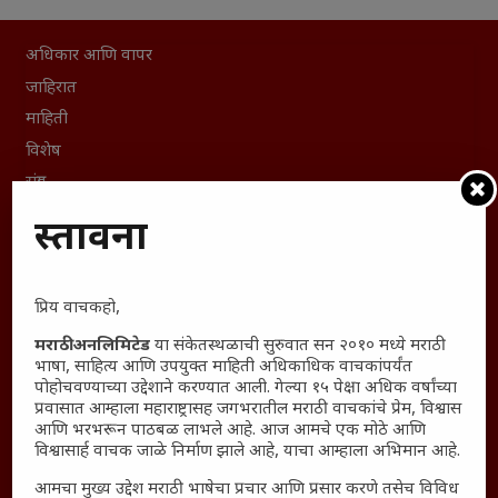
अधिकार आणि वापर
जाहिरात
माहिती
विशेष
संग्रह
English To Marathi
प्रस्तावना
English To Hindi
Kruti Dev Unicode
प्रिय वाचकहो,
Polls Archive
Shop Unlimited
मराठी अनलिमिटेड
या संकेतस्थळाची सुरुवात सन २०१० मध्ये मराठी
भाषा, साहित्य आणि उपयुक्त माहिती अधिकाधिक वाचकांपर्यंत
Thought For The Day
पोहोचवण्याच्या उद्देशाने करण्यात आली. गेल्या १५ पेक्षा अधिक वर्षांच्या
प्रवासात आम्हाला महाराष्ट्रासह जगभरातील मराठी वाचकांचे प्रेम, विश्वास
सामान्य आजारांवर गावठी उपाय – घरच्या घरी मिळवा प्राथमिक
आणि भरभरून पाठबळ लाभले आहे. आज आमचे एक मोठे आणि
आराम
विश्वासार्ह वाचक जाळे निर्माण झाले आहे, याचा आम्हाला अभिमान आहे.
आजच्या युगातील तरुण पिढी कुठे हरवली?
आमचा मुख्य उद्देश मराठी भाषेचा प्रचार आणि प्रसार करणे तसेच विविध