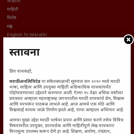
जाहिरात
माहिती
विशेष
संग्रह
English To Marathi
English To Hindi
प्रस्तावना
Kruti Dev Unicode
Polls Archive
Shop Unlimited
प्रिय वाचकहो,
Thought For The Day
मराठी अनलिमिटेड
या संकेतस्थळाची सुरुवात सन २०१० मध्ये मराठी
भाषा, साहित्य आणि उपयुक्त माहिती अधिकाधिक वाचकांपर्यंत
सामान्य आजारांवर गावठी उपाय – घरच्या घरी मिळवा प्राथमिक
पोहोचवण्याच्या उद्देशाने करण्यात आली. गेल्या १५ पेक्षा अधिक वर्षांच्या
आराम
प्रवासात आम्हाला महाराष्ट्रासह जगभरातील मराठी वाचकांचे प्रेम, विश्वास
आणि भरभरून पाठबळ लाभले आहे. आज आमचे एक मोठे आणि
आजच्या युगातील तरुण पिढी कुठे हरवली?
विश्वासार्ह वाचक जाळे निर्माण झाले आहे, याचा आम्हाला अभिमान आहे.
महाराष्ट्रातील किल्ल्यांचे महत्त्व : स्वराज्याच्या वैभवशाली इतिहासाचे
आमचा मुख्य उद्देश मराठी भाषेचा प्रचार आणि प्रसार करणे तसेच विविध
साक्षीदार
विषयांवरील उपयुक्त, ज्ञानवर्धक आणि माहितीपूर्ण लेख वाचकांना
₹370 ची बिर्याणी” आणि हरवत चाललेली संवेदनशीलता : आजच्या
विनामूल्य उपलब्ध करून देणे हा आहे. शिक्षण, आरोग्य, तंत्रज्ञान,