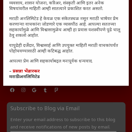
तरुणांच्या मनात नेमकं काय चाललंय?
व्यवसाय, शासन योजना, करिअर, संस्कृती आणि इतर अनेक
विषयांवरील माहिती आम्ही सातत्याने प्रकाशित करत असतो.
यश आणि आत्मविश्वास: स्वप्नांना वास्तवात बदलण्याची शक्ती
मराठी अनलिमिटेड हे केवळ एक संकेतस्थळ नसून मराठी भाषेवर प्रेम
महाराष्ट्रातील बदलत्या हवामानाचा शेतीवर वाढता परिणाम:
करणाऱ्या वाचकांना जोडणारे एक व्यासपीठ आहे. आपल्या सततच्या
शेतकऱ्यांसमोरील नवीन आव्हाने आणि संधी
सहकार्यामुळे आणि विश्वासामुळेच आम्ही हा प्रवास यशस्वीपणे पुढे चालू
महाराष्ट्र आणि संपूर्ण भारतातील शेतकऱ्यांना मान्सूनचे महत्त्व
ठेवू शकलो आहोत.
‘कॉकरोच जनता पार्टी’ची वेबसाईट अचानक डाउन; सोशल
यापुढेही दर्जेदार, विश्वासार्ह आणि उपयुक्त माहिती मराठी वाचकांपर्यंत
मीडियावर चर्चांना उधाण
पोहोचवण्यासाठी आम्ही कटिबद्ध आहोत.
सार्वजनिक नोंद: पेमेंट डिफॉल्ट प्रकरण – Kris Ankem [FFME]
आपल्या प्रेम आणि सहकार्याबद्दल मनःपूर्वक धन्यवाद.
धावपळीच्या जीवनात शांततेचा शोध – Meditation का आवश्यक
–
प्रसन्ना भेंडारकर
आहे?
मराठी अनलिमिटेड
Subscribe to Blog via Email
Enter your email address to subscribe to this blog
and receive notifications of new posts by email.