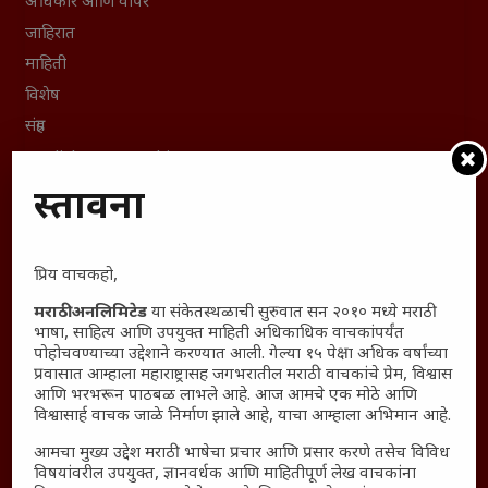
अधिकार आणि वापर
जाहिरात
माहिती
विशेष
संग्रह
English To Marathi
English To Hindi
प्रस्तावना
Kruti Dev Unicode
Polls Archive
प्रिय वाचकहो,
Shop Unlimited
Thought For The Day
मराठी अनलिमिटेड
या संकेतस्थळाची सुरुवात सन २०१० मध्ये मराठी
भाषा, साहित्य आणि उपयुक्त माहिती अधिकाधिक वाचकांपर्यंत
पोहोचवण्याच्या उद्देशाने करण्यात आली. गेल्या १५ पेक्षा अधिक वर्षांच्या
सामान्य आजारांवर गावठी उपाय – घरच्या घरी मिळवा प्राथमिक
प्रवासात आम्हाला महाराष्ट्रासह जगभरातील मराठी वाचकांचे प्रेम, विश्वास
आराम
आणि भरभरून पाठबळ लाभले आहे. आज आमचे एक मोठे आणि
आजच्या युगातील तरुण पिढी कुठे हरवली?
विश्वासार्ह वाचक जाळे निर्माण झाले आहे, याचा आम्हाला अभिमान आहे.
महाराष्ट्रातील किल्ल्यांचे महत्त्व : स्वराज्याच्या वैभवशाली इतिहासाचे
आमचा मुख्य उद्देश मराठी भाषेचा प्रचार आणि प्रसार करणे तसेच विविध
साक्षीदार
विषयांवरील उपयुक्त, ज्ञानवर्धक आणि माहितीपूर्ण लेख वाचकांना