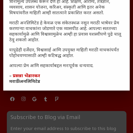
विनामूल्य उपलब्ध करून देणे हा आहे. शिक्षण, आरोग्य, तंत्रज्ञान,
₹370 ची बिर्याणी” आणि हरवत चाललेली संवेदनशीलता : आजच्या
व्यवसाय, शासन योजना, करिअर, संस्कृती आणि इतर अनेक
तरुणांच्या मनात नेमकं काय चाललंय?
विषयांवरील माहिती आम्ही सातत्याने प्रकाशित करत असतो.
यश आणि आत्मविश्वास: स्वप्नांना वास्तवात बदलण्याची शक्ती
मराठी अनलिमिटेड हे केवळ एक संकेतस्थळ नसून मराठी भाषेवर प्रेम
महाराष्ट्रातील बदलत्या हवामानाचा शेतीवर वाढता परिणाम:
करणाऱ्या वाचकांना जोडणारे एक व्यासपीठ आहे. आपल्या सततच्या
सहकार्यामुळे आणि विश्वासामुळेच आम्ही हा प्रवास यशस्वीपणे पुढे चालू
शेतकऱ्यांसमोरील नवीन आव्हाने आणि संधी
ठेवू शकलो आहोत.
महाराष्ट्र आणि संपूर्ण भारतातील शेतकऱ्यांना मान्सूनचे महत्त्व
यापुढेही दर्जेदार, विश्वासार्ह आणि उपयुक्त माहिती मराठी वाचकांपर्यंत
‘कॉकरोच जनता पार्टी’ची वेबसाईट अचानक डाउन; सोशल
पोहोचवण्यासाठी आम्ही कटिबद्ध आहोत.
मीडियावर चर्चांना उधाण
आपल्या प्रेम आणि सहकार्याबद्दल मनःपूर्वक धन्यवाद.
सार्वजनिक नोंद: पेमेंट डिफॉल्ट प्रकरण – Kris Ankem [FFME]
–
प्रसन्ना भेंडारकर
धावपळीच्या जीवनात शांततेचा शोध – Meditation का आवश्यक
मराठी अनलिमिटेड
आहे?
Subscribe to Blog via Email
Enter your email address to subscribe to this blog