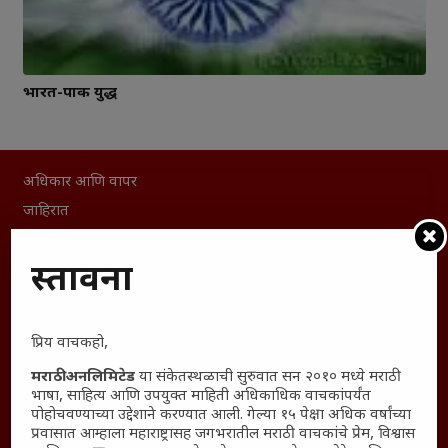
भारत-पाक युद्ध
अधिकार आणि वापर
जाहिरात
माहिती
विशेष
प्रस्तावना
संग्रह
English To Marathi
प्रिय वाचकहो,
English To Hindi
मराठी अनलिमिटेड
या संकेतस्थळाची सुरुवात सन २०१० मध्ये मराठी
Kruti Dev Unicode
भाषा, साहित्य आणि उपयुक्त माहिती अधिकाधिक वाचकांपर्यंत
Polls Archive
पोहोचवण्याच्या उद्देशाने करण्यात आली. गेल्या १५ पेक्षा अधिक वर्षांच्या
प्रवासात आम्हाला महाराष्ट्रासह जगभरातील मराठी वाचकांचे प्रेम, विश्वास
Shop Unlimited