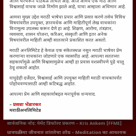
आणि भरभरून पाठबळ लाभले आहे. आज आमचे एक मोठे आणि
Thought For The Day
विश्वासार्ह वाचक जाळे निर्माण झाले आहे, याचा आम्हाला अभिमान आहे.
आमचा मुख्य उद्देश मराठी भाषेचा प्रचार आणि प्रसार करणे तसेच विविध
सामान्य आजारांवर गावठी उपाय – घरच्या घरी मिळवा प्राथमिक
विषयांवरील उपयुक्त, ज्ञानवर्धक आणि माहितीपूर्ण लेख वाचकांना
आराम
विनामूल्य उपलब्ध करून देणे हा आहे. शिक्षण, आरोग्य, तंत्रज्ञान,
आजच्या युगातील तरुण पिढी कुठे हरवली?
व्यवसाय, शासन योजना, करिअर, संस्कृती आणि इतर अनेक
विषयांवरील माहिती आम्ही सातत्याने प्रकाशित करत असतो.
महाराष्ट्रातील किल्ल्यांचे महत्त्व : स्वराज्याच्या वैभवशाली इतिहासाचे
साक्षीदार
मराठी अनलिमिटेड हे केवळ एक संकेतस्थळ नसून मराठी भाषेवर प्रेम
करणाऱ्या वाचकांना जोडणारे एक व्यासपीठ आहे. आपल्या सततच्या
₹370 ची बिर्याणी” आणि हरवत चाललेली संवेदनशीलता : आजच्या
सहकार्यामुळे आणि विश्वासामुळेच आम्ही हा प्रवास यशस्वीपणे पुढे चालू
तरुणांच्या मनात नेमकं काय चाललंय?
ठेवू शकलो आहोत.
यश आणि आत्मविश्वास: स्वप्नांना वास्तवात बदलण्याची शक्ती
यापुढेही दर्जेदार, विश्वासार्ह आणि उपयुक्त माहिती मराठी वाचकांपर्यंत
महाराष्ट्रातील बदलत्या हवामानाचा शेतीवर वाढता परिणाम:
पोहोचवण्यासाठी आम्ही कटिबद्ध आहोत.
शेतकऱ्यांसमोरील नवीन आव्हाने आणि संधी
आपल्या प्रेम आणि सहकार्याबद्दल मनःपूर्वक धन्यवाद.
महाराष्ट्र आणि संपूर्ण भारतातील शेतकऱ्यांना मान्सूनचे महत्त्व
–
प्रसन्ना भेंडारकर
‘कॉकरोच जनता पार्टी’ची वेबसाईट अचानक डाउन; सोशल
मराठी अनलिमिटेड
मीडियावर चर्चांना उधाण
सार्वजनिक नोंद: पेमेंट डिफॉल्ट प्रकरण – Kris Ankem [FFME]
धावपळीच्या जीवनात शांततेचा शोध – Meditation का आवश्यक