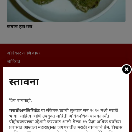
कबाब हराभरा
अधिकार आणि वापर
जाहिरात
माहिती
विशेष
प्रस्तावना
संग्रह
English To Marathi
प्रिय वाचकहो,
English To Hindi
मराठी अनलिमिटेड
या संकेतस्थळाची सुरुवात सन २०१० मध्ये मराठी
Kruti Dev Unicode
भाषा, साहित्य आणि उपयुक्त माहिती अधिकाधिक वाचकांपर्यंत
Polls Archive
पोहोचवण्याच्या उद्देशाने करण्यात आली. गेल्या १५ पेक्षा अधिक वर्षांच्या
प्रवासात आम्हाला महाराष्ट्रासह जगभरातील मराठी वाचकांचे प्रेम, विश्वास
Shop Unlimited