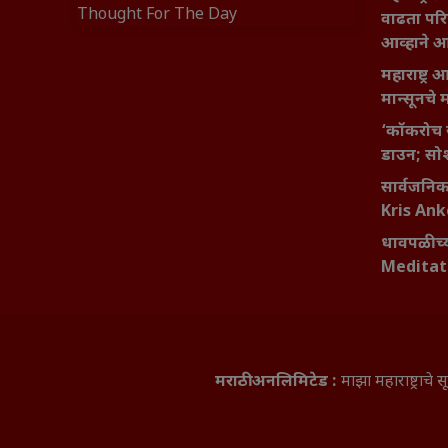
Thought For The Day
वाढता परि
आव्हाने 
महाराष्ट्र
मान्सूनचे म
‘कॉकरोच 
डाउन; सोश
सार्वजनिक 
Kris An
धावपळीच्य
Meditat
मराठी अनलिमिटेड :
माझा महाराष्ट्राच