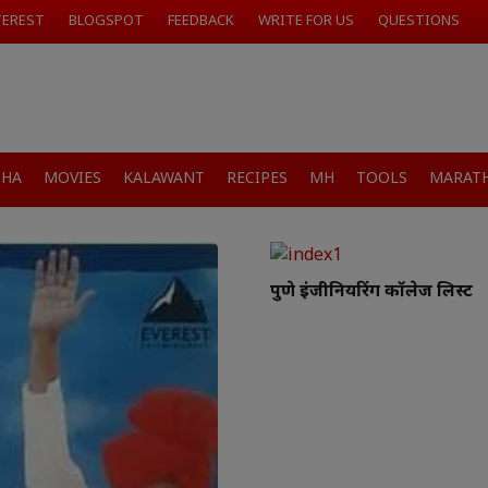
TEREST
BLOGSPOT
FEEDBACK
WRITE FOR US
QUESTIONS
SHA
MOVIES
KALAWANT
RECIPES
MH
TOOLS
MARATH
पुणे इंजीनियरिंग कॉलेज लिस्ट