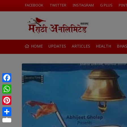
FACEBOOK
TWITTER
INSTAGRAM
G PLUS
PIN
HOME
UPDATES
ARTICLES
HEALTH
BHA
Facebook
WhatsApp
Pinterest
Share