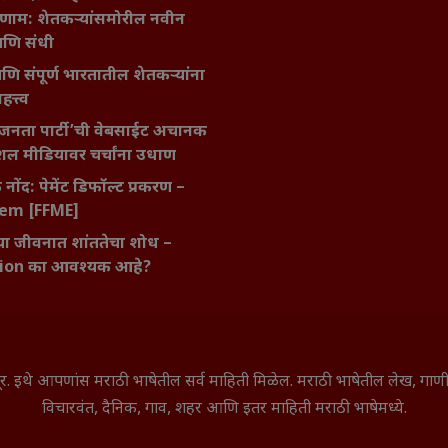
णाम: शेतकऱ्यांसमोरील नवीन
आणि संधी
 आणि संपूर्ण भारतातील शेतकऱ्यांना
हत्त्व
जनता पार्टी’ची वेबसाईट अचानक
ल मीडियावर चर्चांना उधाण
नोंद: पेमेंट डिफॉल्ट प्रकरण –
kem [FFME]
ा जीवनात शांततेचा शोध –
ion का आवश्यक आहे?
े सूर. इथे आपणांस मराठी भाषेतील सर्व माहिती मिळेल. मराठी भाषेतील लेख, ग
विचारवंत, दैनिक, गाव, शहर आणि इतर माहिती मराठी भाषेमध्ये.