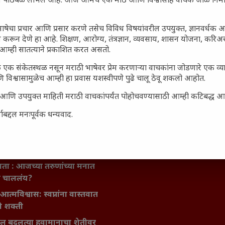
ून पाठबळ लाभले आहे. आज आमचे एक मोठे आणि विश्वासार्ह वाचक जाळे निर्म
ाषेचा प्रचार आणि प्रसार करणे तसेच विविध विषयांवरील उपयुक्त, ज्ञानवर्धक 
 करून देणे हा आहे. शिक्षण, आरोग्य, तंत्रज्ञान, व्यवसाय, शासन योजना, करि
आम्ही सातत्याने प्रकाशित करत असतो.
 एक संकेतस्थळ नसून मराठी भाषेवर प्रेम करणाऱ्या वाचकांना जोडणारे एक व
 विश्वासामुळेच आम्ही हा प्रवास यशस्वीपणे पुढे चालू ठेवू शकलो आहोत.
जारांवर गावठी उपाय – घरच्या
ा प्राथमिक आराम
सार्ह आणि उपयुक्त माहिती मराठी वाचकांपर्यंत पोहोचवण्यासाठी आम्ही कटिबद्ध 
गातील तरुण पिढी कुठे हरवली?
बद्दल मनःपूर्वक धन्यवाद.
ील किल्ल्यांचे महत्त्व : स्वराज्याच्या
इतिहासाचे साक्षीदार
िर्याणी” आणि हरवत चाललेली
ता : आजच्या तरुणांच्या मनात
य चाललंय?
मविश्वास: स्वप्नांना वास्तवात
ी शक्ती
ातील बदलत्या हवामानाचा शेतीवर