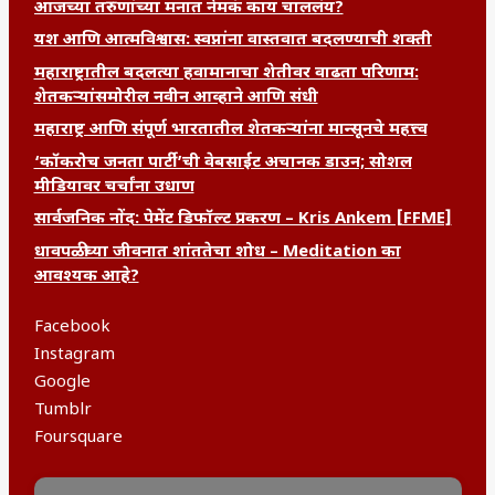
आजच्या तरुणांच्या मनात नेमकं काय चाललंय?
यश आणि आत्मविश्वास: स्वप्नांना वास्तवात बदलण्याची शक्ती
महाराष्ट्रातील बदलत्या हवामानाचा शेतीवर वाढता परिणाम:
शेतकऱ्यांसमोरील नवीन आव्हाने आणि संधी
महाराष्ट्र आणि संपूर्ण भारतातील शेतकऱ्यांना मान्सूनचे महत्त्व
‘कॉकरोच जनता पार्टी’ची वेबसाईट अचानक डाउन; सोशल
मीडियावर चर्चांना उधाण
सार्वजनिक नोंद: पेमेंट डिफॉल्ट प्रकरण – Kris Ankem [FFME]
धावपळीच्या जीवनात शांततेचा शोध – Meditation का
आवश्यक आहे?
Facebook
Instagram
Google
Tumblr
Foursquare