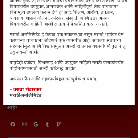
आमचा मुख्य उद्देश मराठी भाषेचा प्रचार आणि प्रसार करणे तसेच विविध
आजच्या युगातील तरुण पिढी कुठे हरवली?
विषयांवरील उपयुक्त, ज्ञानवर्धक आणि माहितीपूर्ण लेख वाचकांना
महाराष्ट्रातील किल्ल्यांचे महत्त्व : स्वराज्याच्या वैभवशाली इतिहासाचे
विनामूल्य उपलब्ध करून देणे हा आहे. शिक्षण, आरोग्य, तंत्रज्ञान,
साक्षीदार
व्यवसाय, शासन योजना, करिअर, संस्कृती आणि इतर अनेक
विषयांवरील माहिती आम्ही सातत्याने प्रकाशित करत असतो.
₹370 ची बिर्याणी” आणि हरवत चाललेली संवेदनशीलता : आजच्या
तरुणांच्या मनात नेमकं काय चाललंय?
मराठी अनलिमिटेड हे केवळ एक संकेतस्थळ नसून मराठी भाषेवर प्रेम
करणाऱ्या वाचकांना जोडणारे एक व्यासपीठ आहे. आपल्या सततच्या
यश आणि आत्मविश्वास: स्वप्नांना वास्तवात बदलण्याची शक्ती
सहकार्यामुळे आणि विश्वासामुळेच आम्ही हा प्रवास यशस्वीपणे पुढे चालू
महाराष्ट्रातील बदलत्या हवामानाचा शेतीवर वाढता परिणाम:
ठेवू शकलो आहोत.
शेतकऱ्यांसमोरील नवीन आव्हाने आणि संधी
यापुढेही दर्जेदार, विश्वासार्ह आणि उपयुक्त माहिती मराठी वाचकांपर्यंत
महाराष्ट्र आणि संपूर्ण भारतातील शेतकऱ्यांना मान्सूनचे महत्त्व
पोहोचवण्यासाठी आम्ही कटिबद्ध आहोत.
‘कॉकरोच जनता पार्टी’ची वेबसाईट अचानक डाउन; सोशल
आपल्या प्रेम आणि सहकार्याबद्दल मनःपूर्वक धन्यवाद.
मीडियावर चर्चांना उधाण
–
प्रसन्ना भेंडारकर
सार्वजनिक नोंद: पेमेंट डिफॉल्ट प्रकरण – Kris Ankem [FFME]
मराठी अनलिमिटेड
धावपळीच्या जीवनात शांततेचा शोध – Meditation का आवश्यक
आहे?