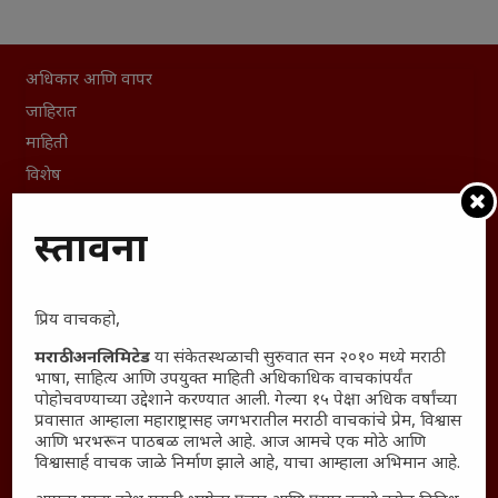
अधिकार आणि वापर
जाहिरात
माहिती
विशेष
संग्रह
प्रस्तावना
English To Marathi
English To Hindi
Kruti Dev Unicode
प्रिय वाचकहो,
Polls Archive
मराठी अनलिमिटेड
या संकेतस्थळाची सुरुवात सन २०१० मध्ये मराठी
Shop Unlimited
भाषा, साहित्य आणि उपयुक्त माहिती अधिकाधिक वाचकांपर्यंत
Thought For The Day
पोहोचवण्याच्या उद्देशाने करण्यात आली. गेल्या १५ पेक्षा अधिक वर्षांच्या
प्रवासात आम्हाला महाराष्ट्रासह जगभरातील मराठी वाचकांचे प्रेम, विश्वास
आणि भरभरून पाठबळ लाभले आहे. आज आमचे एक मोठे आणि
सामान्य आजारांवर गावठी उपाय – घरच्या घरी मिळवा प्राथमिक
विश्वासार्ह वाचक जाळे निर्माण झाले आहे, याचा आम्हाला अभिमान आहे.
आराम