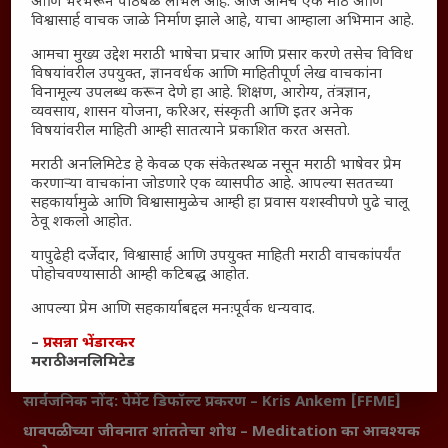
आणि भरभरून पाठबळ लाभले आहे. आज आमचे एक मोठे आणि
Thought For The Day
विश्वासार्ह वाचक जाळे निर्माण झाले आहे, याचा आम्हाला अभिमान आहे.
आमचा मुख्य उद्देश मराठी भाषेचा प्रचार आणि प्रसार करणे तसेच विविध
सामान्य आजारांवर गावठी उपाय – घरच्या घरी मिळवा प्राथमिक
विषयांवरील उपयुक्त, ज्ञानवर्धक आणि माहितीपूर्ण लेख वाचकांना
आराम
विनामूल्य उपलब्ध करून देणे हा आहे. शिक्षण, आरोग्य, तंत्रज्ञान,
आजच्या युगातील तरुण पिढी कुठे हरवली?
व्यवसाय, शासन योजना, करिअर, संस्कृती आणि इतर अनेक
विषयांवरील माहिती आम्ही सातत्याने प्रकाशित करत असतो.
महाराष्ट्रातील किल्ल्यांचे महत्त्व : स्वराज्याच्या वैभवशाली इतिहासाचे
साक्षीदार
मराठी अनलिमिटेड हे केवळ एक संकेतस्थळ नसून मराठी भाषेवर प्रेम
करणाऱ्या वाचकांना जोडणारे एक व्यासपीठ आहे. आपल्या सततच्या
₹370 ची बिर्याणी” आणि हरवत चाललेली संवेदनशीलता : आजच्या
सहकार्यामुळे आणि विश्वासामुळेच आम्ही हा प्रवास यशस्वीपणे पुढे चालू
तरुणांच्या मनात नेमकं काय चाललंय?
ठेवू शकलो आहोत.
यश आणि आत्मविश्वास: स्वप्नांना वास्तवात बदलण्याची शक्ती
यापुढेही दर्जेदार, विश्वासार्ह आणि उपयुक्त माहिती मराठी वाचकांपर्यंत
महाराष्ट्रातील बदलत्या हवामानाचा शेतीवर वाढता परिणाम:
पोहोचवण्यासाठी आम्ही कटिबद्ध आहोत.
शेतकऱ्यांसमोरील नवीन आव्हाने आणि संधी
आपल्या प्रेम आणि सहकार्याबद्दल मनःपूर्वक धन्यवाद.
महाराष्ट्र आणि संपूर्ण भारतातील शेतकऱ्यांना मान्सूनचे महत्त्व
–
प्रसन्ना भेंडारकर
‘कॉकरोच जनता पार्टी’ची वेबसाईट अचानक डाउन; सोशल
मराठी अनलिमिटेड
मीडियावर चर्चांना उधाण
सार्वजनिक नोंद: पेमेंट डिफॉल्ट प्रकरण – Kris Ankem [FFME]
धावपळीच्या जीवनात शांततेचा शोध – Meditation का आवश्यक