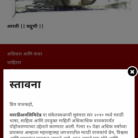
आरती || सद्गुरूची ||
अधिकार आणि वापर
जाहिरात
माहिती
विशेष
प्रस्तावना
संग्रह
English To Marathi
प्रिय वाचकहो,
English To Hindi
मराठी अनलिमिटेड
या संकेतस्थळाची सुरुवात सन २०१० मध्ये मराठी
Kruti Dev Unicode
भाषा, साहित्य आणि उपयुक्त माहिती अधिकाधिक वाचकांपर्यंत
Polls Archive
पोहोचवण्याच्या उद्देशाने करण्यात आली. गेल्या १५ पेक्षा अधिक वर्षांच्या
प्रवासात आम्हाला महाराष्ट्रासह जगभरातील मराठी वाचकांचे प्रेम, विश्वास
Shop Unlimited