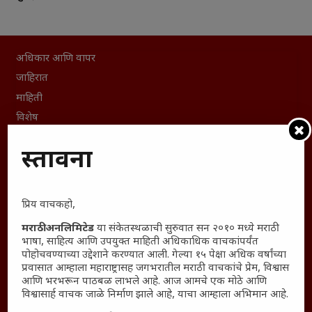
अधिकार आणि वापर
जाहिरात
माहिती
विशेष
संग्रह
प्रस्तावना
English To Marathi
English To Hindi
Kruti Dev Unicode
प्रिय वाचकहो,
Polls Archive
मराठी अनलिमिटेड
या संकेतस्थळाची सुरुवात सन २०१० मध्ये मराठी
Shop Unlimited
भाषा, साहित्य आणि उपयुक्त माहिती अधिकाधिक वाचकांपर्यंत
पोहोचवण्याच्या उद्देशाने करण्यात आली. गेल्या १५ पेक्षा अधिक वर्षांच्या
Thought For The Day
प्रवासात आम्हाला महाराष्ट्रासह जगभरातील मराठी वाचकांचे प्रेम, विश्वास
आणि भरभरून पाठबळ लाभले आहे. आज आमचे एक मोठे आणि
सामान्य आजारांवर गावठी उपाय – घरच्या घरी मिळवा प्राथमिक
विश्वासार्ह वाचक जाळे निर्माण झाले आहे, याचा आम्हाला अभिमान आहे.
आराम