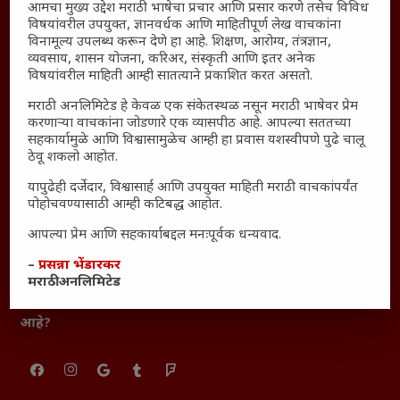
आमचा मुख्य उद्देश मराठी भाषेचा प्रचार आणि प्रसार करणे तसेच विविध
आजच्या युगातील तरुण पिढी कुठे हरवली?
विषयांवरील उपयुक्त, ज्ञानवर्धक आणि माहितीपूर्ण लेख वाचकांना
महाराष्ट्रातील किल्ल्यांचे महत्त्व : स्वराज्याच्या वैभवशाली इतिहासाचे
विनामूल्य उपलब्ध करून देणे हा आहे. शिक्षण, आरोग्य, तंत्रज्ञान,
व्यवसाय, शासन योजना, करिअर, संस्कृती आणि इतर अनेक
साक्षीदार
विषयांवरील माहिती आम्ही सातत्याने प्रकाशित करत असतो.
₹370 ची बिर्याणी” आणि हरवत चाललेली संवेदनशीलता : आजच्या
तरुणांच्या मनात नेमकं काय चाललंय?
मराठी अनलिमिटेड हे केवळ एक संकेतस्थळ नसून मराठी भाषेवर प्रेम
करणाऱ्या वाचकांना जोडणारे एक व्यासपीठ आहे. आपल्या सततच्या
यश आणि आत्मविश्वास: स्वप्नांना वास्तवात बदलण्याची शक्ती
सहकार्यामुळे आणि विश्वासामुळेच आम्ही हा प्रवास यशस्वीपणे पुढे चालू
ठेवू शकलो आहोत.
महाराष्ट्रातील बदलत्या हवामानाचा शेतीवर वाढता परिणाम:
शेतकऱ्यांसमोरील नवीन आव्हाने आणि संधी
यापुढेही दर्जेदार, विश्वासार्ह आणि उपयुक्त माहिती मराठी वाचकांपर्यंत
पोहोचवण्यासाठी आम्ही कटिबद्ध आहोत.
महाराष्ट्र आणि संपूर्ण भारतातील शेतकऱ्यांना मान्सूनचे महत्त्व
‘कॉकरोच जनता पार्टी’ची वेबसाईट अचानक डाउन; सोशल
आपल्या प्रेम आणि सहकार्याबद्दल मनःपूर्वक धन्यवाद.
मीडियावर चर्चांना उधाण
–
प्रसन्ना भेंडारकर
सार्वजनिक नोंद: पेमेंट डिफॉल्ट प्रकरण – Kris Ankem [FFME]
मराठी अनलिमिटेड
धावपळीच्या जीवनात शांततेचा शोध – Meditation का आवश्यक
आहे?