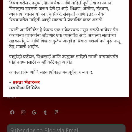
विषयांवरील उपयुक्त, ज्ञानवर्धक आणि माहितीपूर्ण लेख वाचकांना
महाराष्ट्रातील किल्ल्यांचे महत्त्व : स्वराज्याच्या वैभवशाली इतिहासाचे
विनामूल्य उपलब्ध करून देणे हा आहे. शिक्षण, आरोग्य, तंत्रज्ञान,
साक्षीदार
व्यवसाय, शासन योजना, करिअर, संस्कृती आणि इतर अनेक
₹370 ची बिर्याणी” आणि हरवत चाललेली संवेदनशीलता : आजच्या
विषयांवरील माहिती आम्ही सातत्याने प्रकाशित करत असतो.
तरुणांच्या मनात नेमकं काय चाललंय?
मराठी अनलिमिटेड हे केवळ एक संकेतस्थळ नसून मराठी भाषेवर प्रेम
यश आणि आत्मविश्वास: स्वप्नांना वास्तवात बदलण्याची शक्ती
करणाऱ्या वाचकांना जोडणारे एक व्यासपीठ आहे. आपल्या सततच्या
सहकार्यामुळे आणि विश्वासामुळेच आम्ही हा प्रवास यशस्वीपणे पुढे चालू
महाराष्ट्रातील बदलत्या हवामानाचा शेतीवर वाढता परिणाम:
ठेवू शकलो आहोत.
शेतकऱ्यांसमोरील नवीन आव्हाने आणि संधी
यापुढेही दर्जेदार, विश्वासार्ह आणि उपयुक्त माहिती मराठी वाचकांपर्यंत
महाराष्ट्र आणि संपूर्ण भारतातील शेतकऱ्यांना मान्सूनचे महत्त्व
पोहोचवण्यासाठी आम्ही कटिबद्ध आहोत.
‘कॉकरोच जनता पार्टी’ची वेबसाईट अचानक डाउन; सोशल
आपल्या प्रेम आणि सहकार्याबद्दल मनःपूर्वक धन्यवाद.
मीडियावर चर्चांना उधाण
सार्वजनिक नोंद: पेमेंट डिफॉल्ट प्रकरण – Kris Ankem [FFME]
–
प्रसन्ना भेंडारकर
मराठी अनलिमिटेड
धावपळीच्या जीवनात शांततेचा शोध – Meditation का आवश्यक
आहे?
Subscribe to Blog via Email