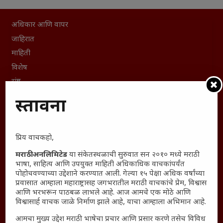
अधिकार आणि वापर
जाहिरात
माहिती
विशेष
संग्रह
English To Marathi
प्रस्तावना
English To Hindi
Kruti Dev Unicode
प्रिय वाचकहो,
Polls Archive
Shop Unlimited
मराठी अनलिमिटेड
या संकेतस्थळाची सुरुवात सन २०१० मध्ये मराठी
भाषा, साहित्य आणि उपयुक्त माहिती अधिकाधिक वाचकांपर्यंत
Thought For The Day
पोहोचवण्याच्या उद्देशाने करण्यात आली. गेल्या १५ पेक्षा अधिक वर्षांच्या
प्रवासात आम्हाला महाराष्ट्रासह जगभरातील मराठी वाचकांचे प्रेम, विश्वास
सामान्य आजारांवर गावठी उपाय – घरच्या घरी मिळवा प्राथमिक
आणि भरभरून पाठबळ लाभले आहे. आज आमचे एक मोठे आणि
आराम
विश्वासार्ह वाचक जाळे निर्माण झाले आहे, याचा आम्हाला अभिमान आहे.
आजच्या युगातील तरुण पिढी कुठे हरवली?
आमचा मुख्य उद्देश मराठी भाषेचा प्रचार आणि प्रसार करणे तसेच विविध