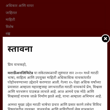
अधिकार आणि वापर
जाहिरात
माहिती
विशेष
संग्रह
English To Marathi
प्रस्तावना
English To Hindi
Kruti Dev Unicode
Polls Archive
प्रिय वाचकहो,
Shop Unlimited
मराठी अनलिमिटेड
या संकेतस्थळाची सुरुवात सन २०१० मध्ये मराठी
Thought For The Day
भाषा, साहित्य आणि उपयुक्त माहिती अधिकाधिक वाचकांपर्यंत
पोहोचवण्याच्या उद्देशाने करण्यात आली. गेल्या १५ पेक्षा अधिक वर्षांच्या
सामान्य आजारांवर गावठी उपाय – घरच्या घरी मिळवा प्राथमिक
प्रवासात आम्हाला महाराष्ट्रासह जगभरातील मराठी वाचकांचे प्रेम, विश्वास
आणि भरभरून पाठबळ लाभले आहे. आज आमचे एक मोठे आणि
आराम
विश्वासार्ह वाचक जाळे निर्माण झाले आहे, याचा आम्हाला अभिमान आहे.
आजच्या युगातील तरुण पिढी कुठे हरवली?
आमचा मुख्य उद्देश मराठी भाषेचा प्रचार आणि प्रसार करणे तसेच विविध
महाराष्ट्रातील किल्ल्यांचे महत्त्व : स्वराज्याच्या वैभवशाली इतिहासाचे
विषयांवरील उपयुक्त, ज्ञानवर्धक आणि माहितीपूर्ण लेख वाचकांना