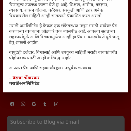
साक्षीदार
विनामूल्य उपलब्ध करून देणे हा आहे. शिक्षण, आरोग्य, तंत्रज्ञान,
व्यवसाय, शासन योजना, करिअर, संस्कृती आणि इतर अनेक
₹370 ची बिर्याणी” आणि हरवत चाललेली संवेदनशीलता : आजच्या
विषयांवरील माहिती आम्ही सातत्याने प्रकाशित करत असतो.
तरुणांच्या मनात नेमकं काय चाललंय?
यश आणि आत्मविश्वास: स्वप्नांना वास्तवात बदलण्याची शक्ती
मराठी अनलिमिटेड हे केवळ एक संकेतस्थळ नसून मराठी भाषेवर प्रेम
करणाऱ्या वाचकांना जोडणारे एक व्यासपीठ आहे. आपल्या सततच्या
महाराष्ट्रातील बदलत्या हवामानाचा शेतीवर वाढता परिणाम:
सहकार्यामुळे आणि विश्वासामुळेच आम्ही हा प्रवास यशस्वीपणे पुढे चालू
शेतकऱ्यांसमोरील नवीन आव्हाने आणि संधी
ठेवू शकलो आहोत.
महाराष्ट्र आणि संपूर्ण भारतातील शेतकऱ्यांना मान्सूनचे महत्त्व
यापुढेही दर्जेदार, विश्वासार्ह आणि उपयुक्त माहिती मराठी वाचकांपर्यंत
‘कॉकरोच जनता पार्टी’ची वेबसाईट अचानक डाउन; सोशल
पोहोचवण्यासाठी आम्ही कटिबद्ध आहोत.
मीडियावर चर्चांना उधाण
आपल्या प्रेम आणि सहकार्याबद्दल मनःपूर्वक धन्यवाद.
सार्वजनिक नोंद: पेमेंट डिफॉल्ट प्रकरण – Kris Ankem [FFME]
–
प्रसन्ना भेंडारकर
धावपळीच्या जीवनात शांततेचा शोध – Meditation का आवश्यक
मराठी अनलिमिटेड
आहे?
Subscribe to Blog via Email