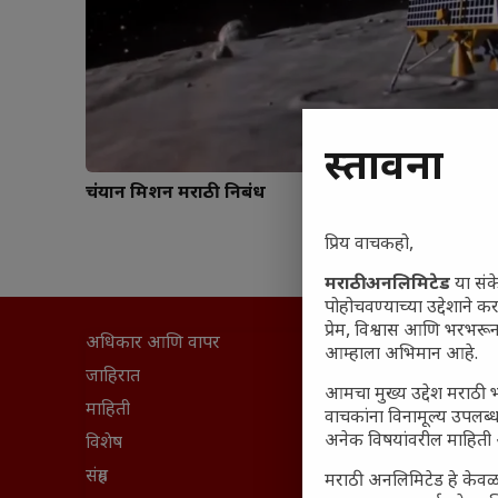
प्रस्तावना
चंद्रयान मिशन मराठी निबंध
प्रिय वाचकहो,
मराठी अनलिमिटेड
या संक
पोहोचवण्याच्या उद्देशाने क
प्रेम, विश्वास आणि भरभर
अधिकार आणि वापर
सामान्य आ
आम्हाला अभिमान आहे.
घरी मिळव
जाहिरात
आमचा मुख्य उद्देश मराठी भ
आजच्या यु
माहिती
वाचकांना विनामूल्य उपलब्ध
अनेक विषयांवरील माहिती 
महाराष्ट्रात
विशेष
वैभवशाली 
संग्रह
मराठी अनलिमिटेड हे केवळ