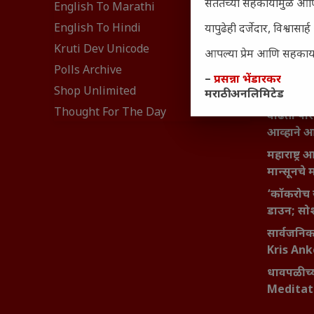
सततच्या सहकार्यामुळे आणि
₹370 ची ब
English To Marathi
संवेदनशील
English To Hindi
यापुढेही दर्जेदार, विश्वा
नेमकं का
Kruti Dev Unicode
आपल्या प्रेम आणि सहकार्या
यश आणि आत्
Polls Archive
बदलण्याच
–
प्रसन्ना भेंडारकर
Shop Unlimited
मराठी अनलिमिटेड
महाराष्ट्र
Thought For The Day
वाढता परि
आव्हाने 
महाराष्ट्र
मान्सूनचे म
‘कॉकरोच 
डाउन; सोश
सार्वजनिक 
Kris An
धावपळीच्य
Meditat