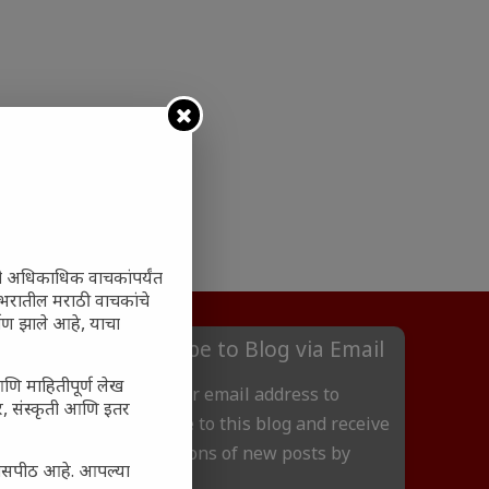
ी अधिकाधिक वाचकांपर्यंत
 जगभरातील मराठी वाचकांचे
ाण झाले आहे, याचा
Subscribe to Blog via Email
आणि माहितीपूर्ण लेख
Enter your email address to
अर, संस्कृती आणि इतर
subscribe to this blog and receive
notifications of new posts by
्यासपीठ आहे. आपल्या
email.