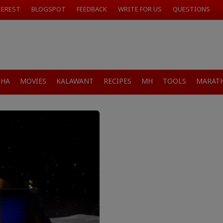
TEREST
BLOGSPOT
FEEDBACK
WRITE FOR US
QUESTIONS
SHA
MOVIES
KALAWANT
RECIPES
MH
TOOLS
MARATH