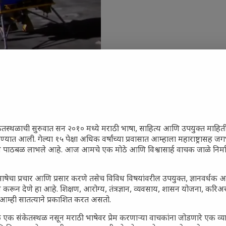
ेतस्थळाची सुरुवात सन २०१० मध्ये मराठी भाषा, साहित्य आणि उपयुक्त माहित
रण्यात आली. गेल्या १५ पेक्षा अधिक वर्षांच्या प्रवासात आम्हाला महाराष्ट्रासह
ून पाठबळ लाभले आहे. आज आमचे एक मोठे आणि विश्वासार्ह वाचक जाळे निर्म
जारांवर गावठी उपाय – घरच्या
ा प्राथमिक आराम
ाषेचा प्रचार आणि प्रसार करणे तसेच विविध विषयांवरील उपयुक्त, ज्ञानवर्धक 
गातील तरुण पिढी कुठे हरवली?
 करून देणे हा आहे. शिक्षण, आरोग्य, तंत्रज्ञान, व्यवसाय, शासन योजना, करि
आम्ही सातत्याने प्रकाशित करत असतो.
ील किल्ल्यांचे महत्त्व : स्वराज्याच्या
इतिहासाचे साक्षीदार
 एक संकेतस्थळ नसून मराठी भाषेवर प्रेम करणाऱ्या वाचकांना जोडणारे एक व