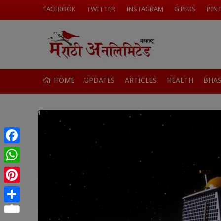
FACEBOOK
TWITTER
INSTAGRAM
G PLUS
PIN
HOME
UPDATES
ARTICLES
HEALTH
BHA
Facebook
WhatsApp
Pinterest
Share