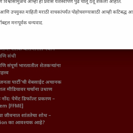
 विश्वासामुळेच आम्ही हा प्रवास यशस्वीपणे पुढे चालू ठेवू शकलो आहोत.
िर्याणी” आणि हरवत चाललेली
ता : आजच्या तरुणांच्या मनात
सार्ह आणि उपयुक्त माहिती मराठी वाचकांपर्यंत पोहोचवण्यासाठी आम्ही कटिबद्ध 
य चाललंय?
बद्दल मनःपूर्वक धन्यवाद.
मविश्वास: स्वप्नांना वास्तवात
ी शक्ती
ातील बदलत्या हवामानाचा शेतीवर
णाम: शेतकऱ्यांसमोरील नवीन
आणि संधी
 आणि संपूर्ण भारतातील शेतकऱ्यांना
हत्त्व
जनता पार्टी’ची वेबसाईट अचानक
ल मीडियावर चर्चांना उधाण
नोंद: पेमेंट डिफॉल्ट प्रकरण –
kem [FFME]
ा जीवनात शांततेचा शोध –
ion का आवश्यक आहे?