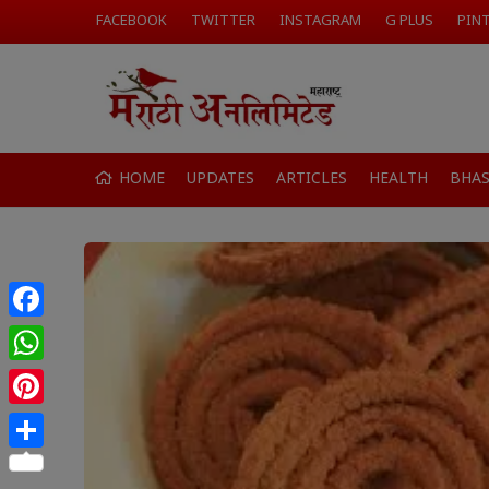
FACEBOOK
TWITTER
INSTAGRAM
G PLUS
PIN
HOME
UPDATES
ARTICLES
HEALTH
BHA
Facebook
WhatsApp
Pinterest
Share