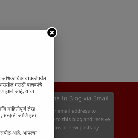
ी अधिकाधिक वाचकांपर्यंत
 जगभरातील मराठी वाचकांचे
ाण झाले आहे, याचा
Subscribe to Blog via Email
आणि माहितीपूर्ण लेख
Enter your email address to
अर, संस्कृती आणि इतर
subscribe to this blog and receive
notifications of new posts by
्यासपीठ आहे. आपल्या
email.