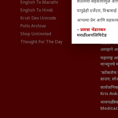
₹370 ची ब
सततच्या सहकार्यामुळे आणि
English To Marathi
संवेदनशील
English To Hindi
यापुढेही दर्जेदार, विश्वा
नेमकं का
Kruti Dev Unicode
आपल्या प्रेम आणि सहकार्या
यश आणि आत्
Polls Archive
बदलण्याच
–
प्रसन्ना भेंडारकर
Shop Unlimited
मराठी अनलिमिटेड
महाराष्ट्र
Thought For The Day
वाढता परि
आव्हाने 
महाराष्ट्र
मान्सूनचे म
‘कॉकरोच 
डाउन; सोश
सार्वजनिक 
Kris An
धावपळीच्य
Meditat