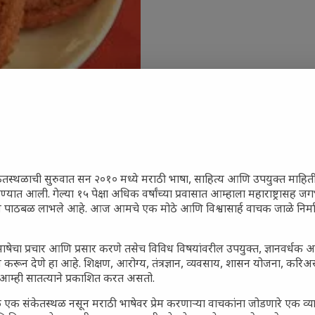
ेतस्थळाची सुरुवात सन २०१० मध्ये मराठी भाषा, साहित्य आणि उपयुक्त माहित
रण्यात आली. गेल्या १५ पेक्षा अधिक वर्षांच्या प्रवासात आम्हाला महाराष्ट्रासह
ून पाठबळ लाभले आहे. आज आमचे एक मोठे आणि विश्वासार्ह वाचक जाळे निर्म
जारांवर गावठी उपाय – घरच्या
ा प्राथमिक आराम
ाषेचा प्रचार आणि प्रसार करणे तसेच विविध विषयांवरील उपयुक्त, ज्ञानवर्धक 
गातील तरुण पिढी कुठे हरवली?
 करून देणे हा आहे. शिक्षण, आरोग्य, तंत्रज्ञान, व्यवसाय, शासन योजना, करि
आम्ही सातत्याने प्रकाशित करत असतो.
ील किल्ल्यांचे महत्त्व : स्वराज्याच्या
इतिहासाचे साक्षीदार
 एक संकेतस्थळ नसून मराठी भाषेवर प्रेम करणाऱ्या वाचकांना जोडणारे एक व