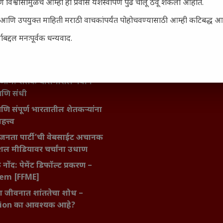
िर्याणी” आणि हरवत चाललेली
 विश्वासामुळेच आम्ही हा प्रवास यशस्वीपणे पुढे चालू ठेवू शकलो आहोत.
ता : आजच्या तरुणांच्या मनात
सार्ह आणि उपयुक्त माहिती मराठी वाचकांपर्यंत पोहोचवण्यासाठी आम्ही कटिबद्ध 
य चाललंय?
बद्दल मनःपूर्वक धन्यवाद.
मविश्वास: स्वप्नांना वास्तवात
ी शक्ती
ातील बदलत्या हवामानाचा शेतीवर
णाम: शेतकऱ्यांसमोरील नवीन
आणि संधी
 आणि संपूर्ण भारतातील शेतकऱ्यांना
हत्त्व
जनता पार्टी’ची वेबसाईट अचानक
ल मीडियावर चर्चांना उधाण
नोंद: पेमेंट डिफॉल्ट प्रकरण –
kem [FFME]
ा जीवनात शांततेचा शोध –
ion का आवश्यक आहे?