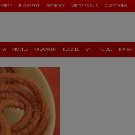
TEREST
BLOGSPOT
FEEDBACK
WRITE FOR US
QUESTIONS
SHA
MOVIES
KALAWANT
RECIPES
MH
TOOLS
MARATH