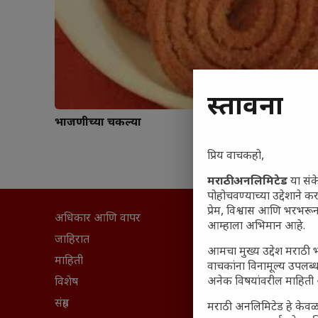
प्रस्तावना
भाजणीच्या चकल्या
प्रिय वाचकहो,
मराठी अनलिमिटेड
या संक
पोहोचवण्याच्या उद्देशाने क
प्रेम, विश्वास आणि भरभर
अधिकार आणि वापर
सामान्य आ
आम्हाला अभिमान आहे.
घरी मिळव
जाहिरात
आमचा मुख्य उद्देश मराठी भ
आजच्या यु
माहिती
वाचकांना विनामूल्य उपलब्ध
अनेक विषयांवरील माहिती 
महाराष्ट्रात
विशेष
वैभवशाली 
संग्रह
मराठी अनलिमिटेड हे केवळ