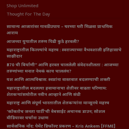
Shop Unlimited
Thought For The Day
सामान्य आजारांवर गावठी उपाय – घरच्या घरी मिळवा प्राथमिक
आराम
आजच्या युगातील तरुण पिढी कुठे हरवली?
महाराष्ट्रातील किल्ल्यांचे महत्त्व : स्वराज्याच्या वैभवशाली इतिहासाचे
साक्षीदार
₹370 ची बिर्याणी” आणि हरवत चाललेली संवेदनशीलता : आजच्या
तरुणांच्या मनात नेमकं काय चाललंय?
यश आणि आत्मविश्वास: स्वप्नांना वास्तवात बदलण्याची शक्ती
महाराष्ट्रातील बदलत्या हवामानाचा शेतीवर वाढता परिणाम:
शेतकऱ्यांसमोरील नवीन आव्हाने आणि संधी
महाराष्ट्र आणि संपूर्ण भारतातील शेतकऱ्यांना मान्सूनचे महत्त्व
‘कॉकरोच जनता पार्टी’ची वेबसाईट अचानक डाउन; सोशल
मीडियावर चर्चांना उधाण
सार्वजनिक नोंद: पेमेंट डिफॉल्ट प्रकरण – Kris Ankem [FFME]