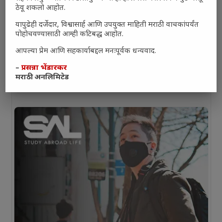
ठेवू शकलो आहोत.
यापुढेही दर्जेदार, विश्वासार्ह आणि उपयुक्त माहिती मराठी वाचकांपर्यंत
पोहोचवण्यासाठी आम्ही कटिबद्ध आहोत.
आपल्या प्रेम आणि सहकार्याबद्दल मनःपूर्वक धन्यवाद.
–
प्रसन्ना भेंडारकर
मराठी अनलिमिटेड