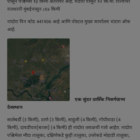
पासून पश्चिमेस १३ किमी अंतरावर आहे. भंडारा पासून १२ कि.मी. राज्याची
राजधानी मुंबईपासून ८६४ किमी
नांदोरा पिन कोड 441906 आहे आणि पोस्टल मुख्य कार्यालय भंडारा ऑफ
आहे.
एक सुंदर धार्मिक निसर्गग्राम्य
देवस्थान
सालेबर्डी (3 किमी), ठाणे (3 किमी), साहुली (4 किमी), गोपीवाडा (4
किमी), दावडीपार[बाजर] (4 किमी) ही नांदोरा जवळची गावे आहेत. नांदोरा
पश्चिमेला मौदा तालुका, दक्षिणेकडे कुही तालुका, उत्तरेकडे मोहाडी तालुका,