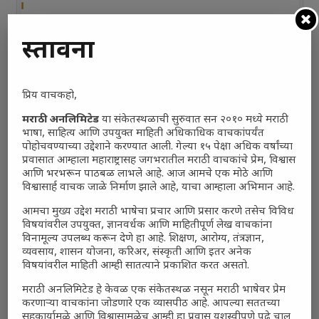
Total Voters:
0
प्रस्तावना
Polls Archive
प्रिय वाचकहो,
मराठी अनलिमिटेड
या संकेतस्थळाची सुरुवात सन २०१० मध्ये मराठी
भाषा, साहित्य आणि उपयुक्त माहिती अधिकाधिक वाचकांपर्यंत
पोहोचवण्याच्या उद्देशाने करण्यात आली. गेल्या १५ पेक्षा अधिक वर्षांच्या
प्रवासात आम्हाला महाराष्ट्रासह जगभरातील मराठी वाचकांचे प्रेम, विश्वास
आणि भरभरून पाठबळ लाभले आहे. आज आमचे एक मोठे आणि
विश्वासार्ह वाचक जाळे निर्माण झाले आहे, याचा आम्हाला अभिमान आहे.
आमचा मुख्य उद्देश मराठी भाषेचा प्रचार आणि प्रसार करणे तसेच विविध
विषयांवरील उपयुक्त, ज्ञानवर्धक आणि माहितीपूर्ण लेख वाचकांना
विनामूल्य उपलब्ध करून देणे हा आहे. शिक्षण, आरोग्य, तंत्रज्ञान,
व्यवसाय, शासन योजना, करिअर, संस्कृती आणि इतर अनेक
विषयांवरील माहिती आम्ही सातत्याने प्रकाशित करत असतो.
मराठी अनलिमिटेड हे केवळ एक संकेतस्थळ नसून मराठी भाषेवर प्रेम
करणाऱ्या वाचकांना जोडणारे एक व्यासपीठ आहे. आपल्या सततच्या
सहकार्यामुळे आणि विश्वासामुळेच आम्ही हा प्रवास यशस्वीपणे पुढे चालू