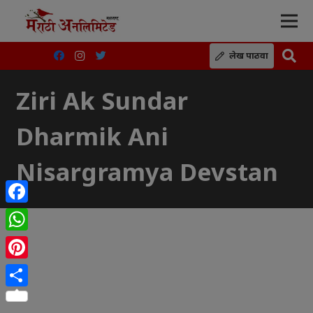
लेख पाठवा
Ziri Ak Sundar
Dharmik Ani
Nisargramya Devstan
Facebook
WhatsApp
Pinterest
Share