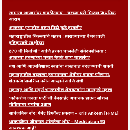
सामान्य आजारांवर गावठी उपाय – घरच्या घरी मिळवा प्राथमिक
आराम
आजच्या युगातील तरुण पिढी कुठे हरवली?
महाराष्ट्रातील किल्ल्यांचे महत्त्व : स्वराज्याच्या वैभवशाली
इतिहासाचे साक्षीदार
₹370 ची बिर्याणी” आणि हरवत चाललेली संवेदनशीलता :
आजच्या तरुणांच्या मनात नेमकं काय चाललंय?
यश आणि आत्मविश्वास: स्वप्नांना वास्तवात बदलण्याची शक्ती
महाराष्ट्रातील बदलत्या हवामानाचा शेतीवर वाढता परिणाम:
शेतकऱ्यांसमोरील नवीन आव्हाने आणि संधी
महाराष्ट्र आणि संपूर्ण भारतातील शेतकऱ्यांना मान्सूनचे महत्त्व
‘कॉकरोच जनता पार्टी’ची वेबसाईट अचानक डाउन; सोशल
मीडियावर चर्चांना उधाण
सार्वजनिक नोंद: पेमेंट डिफॉल्ट प्रकरण – Kris Ankem [FFME]
धावपळीच्या जीवनात शांततेचा शोध – Meditation का
आवश्यक आहे?