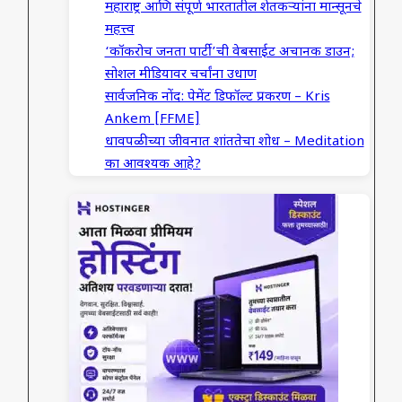
महाराष्ट्र आणि संपूर्ण भारतातील शेतकऱ्यांना मान्सूनचे
महत्त्व
‘कॉकरोच जनता पार्टी’ची वेबसाईट अचानक डाउन;
सोशल मीडियावर चर्चांना उधाण
सार्वजनिक नोंद: पेमेंट डिफॉल्ट प्रकरण – Kris
Ankem [FFME]
धावपळीच्या जीवनात शांततेचा शोध – Meditation
का आवश्यक आहे?