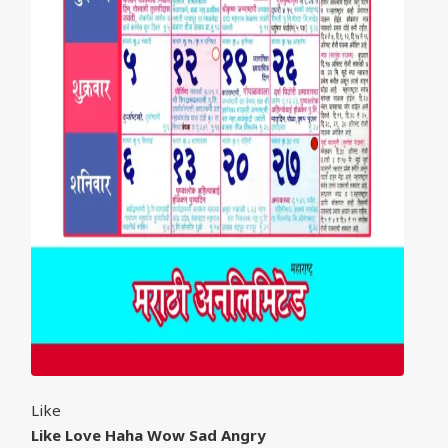
Like
Like
Love
Haha
Wow
Sad
Angry