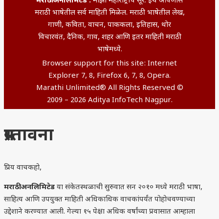
मराठी अनलिमिटेड :
माझा महाराष्ट्राचे सूर. इथे आपणांस
मराठी भाषेतील सर्व माहिती मिळेल. मराठी भाषेतील लेख,
गाणी, कविता, वाचन, पाककला, इतिहास, थोर
विचारवंत, दैनिक, गाव, शहर आणि इतर माहिती मराठी
भाषेमध्ये.
Browser support for this site: Internet
Explorer 7, 8, Firefox 6, 7, 8, Opera.
Marathi Unlimited® All Rights Reserved ©
2009 – 2026 Aditya InfoTech Nagpur.
प्रस्तावना
प्रिय वाचकहो,
मराठी अनलिमिटेड
या संकेतस्थळाची सुरुवात सन २०१० मध्ये मराठी भाषा,
साहित्य आणि उपयुक्त माहिती अधिकाधिक वाचकांपर्यंत पोहोचवण्याच्या
उद्देशाने करण्यात आली. गेल्या १५ पेक्षा अधिक वर्षांच्या प्रवासात आम्हाला