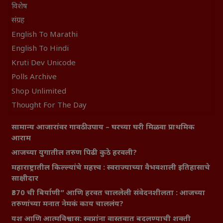
विशेष
संग्रह
English To Marathi
English To Hindi
Kruti Dev Unicode
Polls Archive
Shop Unlimited
Thought For The Day
सामान्य आजारांवर गावठी उपाय – घरच्या घरी मिळवा प्राथमिक
आराम
आजच्या युगातील तरुण पिढी कुठे हरवली?
महाराष्ट्रातील किल्ल्यांचे महत्त्व : स्वराज्याच्या वैभवशाली इतिहासाचे
साक्षीदार
₹370 ची बिर्याणी” आणि हरवत चाललेली संवेदनशीलता : आजच्या
तरुणांच्या मनात नेमकं काय चाललंय?
यश आणि आत्मविश्वास: स्वप्नांना वास्तवात बदलण्याची शक्ती