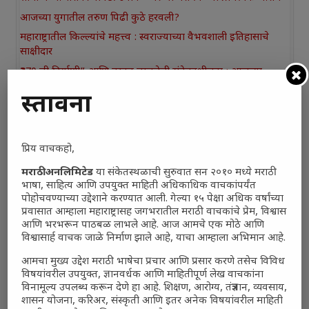
आजच्या युगातील तरुण पिढी कुठे हरवली?
महाराष्ट्रातील किल्ल्यांचे महत्त्व : स्वराज्याच्या वैभवशाली इतिहासाचे
साक्षीदार
₹370 ची बिर्याणी” आणि हरवत चाललेली संवेदनशीलता : आजच्या
तरुणांच्या मनात नेमकं काय चाललंय?
प्रस्तावना
यश आणि आत्मविश्वास: स्वप्नांना वास्तवात बदलण्याची शक्ती
महाराष्ट्रातील बदलत्या हवामानाचा शेतीवर वाढता परिणाम:
शेतकऱ्यांसमोरील नवीन आव्हाने आणि संधी
प्रिय वाचकहो,
महाराष्ट्र आणि संपूर्ण भारतातील शेतकऱ्यांना मान्सूनचे महत्त्व
मराठी अनलिमिटेड
या संकेतस्थळाची सुरुवात सन २०१० मध्ये मराठी
‘कॉकरोच जनता पार्टी’ची वेबसाईट अचानक डाउन; सोशल मीडियावर
भाषा, साहित्य आणि उपयुक्त माहिती अधिकाधिक वाचकांपर्यंत
चर्चांना उधाण
पोहोचवण्याच्या उद्देशाने करण्यात आली. गेल्या १५ पेक्षा अधिक वर्षांच्या
प्रवासात आम्हाला महाराष्ट्रासह जगभरातील मराठी वाचकांचे प्रेम, विश्वास
सार्वजनिक नोंद: पेमेंट डिफॉल्ट प्रकरण – Kris Ankem [FFME]
आणि भरभरून पाठबळ लाभले आहे. आज आमचे एक मोठे आणि
धावपळीच्या जीवनात शांततेचा शोध – Meditation का आवश्यक
विश्वासार्ह वाचक जाळे निर्माण झाले आहे, याचा आम्हाला अभिमान आहे.
आहे?
आमचा मुख्य उद्देश मराठी भाषेचा प्रचार आणि प्रसार करणे तसेच विविध
विषयांवरील उपयुक्त, ज्ञानवर्धक आणि माहितीपूर्ण लेख वाचकांना
विनामूल्य उपलब्ध करून देणे हा आहे. शिक्षण, आरोग्य, तंत्रज्ञान, व्यवसाय,
शासन योजना, करिअर, संस्कृती आणि इतर अनेक विषयांवरील माहिती