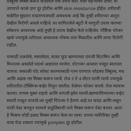
लिंबूरस मिक्स करून फेशियल पैक तयार करा. यास चेहऱ्यावर लावा. या
उपायाने काळे दाग दूर होतील आणि skin moisturize होईल. शरीराची
बाहेरील सुंदरता वाढवण्यासाठी आवश्यक आहे कि तुम्ही शरीराच्या आतून
देखील निरोगी असले पाहिजे. वर सांगितलेले ब्युटी चे घरगुती उपाय करण्या
सोबतच आवश्यक आहे तुम्ही हे उपाय देखील केले पाहिजेत. पौष्टिक भोजन
खावे ज्यामुळे शरीराला आवश्यक पोषक तत्व मिळतील आणि त्वचा निरोगी
राहील.
यासाठी तळलेले, मसालेदार, फास्ट फूड खाण्याच्या एवजी विटामिन आणि
मिनरल्स असलेले पदार्थ आहारात घ्यावेत. पोटाच्या आजारा पासून स्वताला
वाचवा. सकाळी पोट सोफ्ट करण्यासाठी गरम पाण्यात थोडासा लिंबूरस, मध
आणि अद्रक रस मिक्स करून प्यावे. रोज 3 ते 4 लीटर पाणी प्यावे ज्यामुळे
शरीरातील टॉक्सिन्स बाहेर निघून जातील. वेळेवर भोजन करावे. रोज व्यायाम
करावा. तणाव मुक्त राहावे आणि चांगली झोप घ्यावी.खाण्यापिण्याच्या वाईट
सवयी पासून वाचावे.जर तुम्ही पिंपल्स ने हैराण आहे तर कांदा आणि लसून
यांची पेस्ट बनवून यामध्ये कडूलिंबाची पाने मिक्स करून पेस्ट बनवा. आता
हे मिश्रण थोडी हळद मिक्स करून फेस वर लावा. याच्या व्यतिरिक्त तुम्ही
वाफ घेऊ शकता ज्यामुळे pimples दूर होतील.