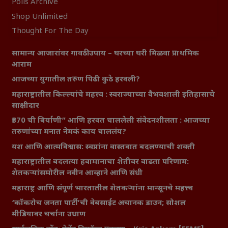
Polls Archive
Shop Unlimited
Thought For The Day
सामान्य आजारांवर गावठी उपाय – घरच्या घरी मिळवा प्राथमिक
आराम
आजच्या युगातील तरुण पिढी कुठे हरवली?
महाराष्ट्रातील किल्ल्यांचे महत्त्व : स्वराज्याच्या वैभवशाली इतिहासाचे
साक्षीदार
₹370 ची बिर्याणी” आणि हरवत चाललेली संवेदनशीलता : आजच्या
तरुणांच्या मनात नेमकं काय चाललंय?
यश आणि आत्मविश्वास: स्वप्नांना वास्तवात बदलण्याची शक्ती
महाराष्ट्रातील बदलत्या हवामानाचा शेतीवर वाढता परिणाम:
शेतकऱ्यांसमोरील नवीन आव्हाने आणि संधी
महाराष्ट्र आणि संपूर्ण भारतातील शेतकऱ्यांना मान्सूनचे महत्त्व
‘कॉकरोच जनता पार्टी’ची वेबसाईट अचानक डाउन; सोशल
मीडियावर चर्चांना उधाण