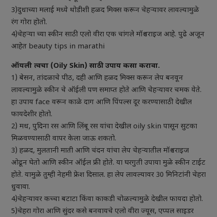
3)दुधाच्या मलाई मध्ये थोडीशी हळद मिक्स करून चेहऱ्यावर लावल्यामुळे
रंग गोरा होतो.
4)चेहऱ्या च्या स्कीन साठी एलो वीरा एक चांगले मॉश्चराइज आहे. पुढे अजून
आहेत beauty tips in marathi
ऑयली त्वचा (Oily Skin) साठी उपाय कसा करावा.
1) बेसन, तांदळाचे पीठ, दही आणि हळद मिक्स करून लेप बनवून
लावल्यामुळे स्कीन चे ऑईली पण समाप्त होते आणि चेहऱ्यावर चमक येते.
हा उपाय face वरून काळे दाग आणि पिंपल्स दूर करण्यासाठी देखील
फायदेशीर होतो.
2) मध, पुदिना रस आणि लिंबू रस यांचा देखील oily skin पासून सुटका
मिळवण्यासाठी वापर केला जाऊ शकतो.
3) हळद, मुलतानी माती आणि चंदन यांचा लेप चेहऱ्यातील मॉश्चराइज
ओढून घेतो आणि स्कीन ऑईल फ्री होते. या घरगुती उपाया मुळे स्कीन टाईट
होते. यामुळे तुम्ही नेहमी फ्रेश दिसाल. हा लेप लावल्यावर 30 मिनिटांनी चेहरा
धुवावा.
4)चेहऱ्यावर कच्चा बटाटा किंवा काकडी चोळल्यामुळे देखील फायदा होतो.
5)चेहरा गोरा आणि सुंदर कसे बनवायचे एलो वीरा ज्यूस, एप्पल साइडर