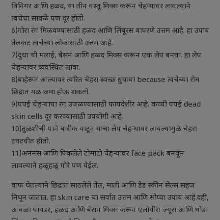
विनिगर आणि हळद, या तीन वस्तू मिक्स करून चेहऱ्यावर लावल्याने
त्वचेचा सावळे पण दूर होतो.
6)गोरा रंग मिळवण्यासाठी हळद आणि लिंबूरस वापरणे उत्तम आहे. हा उपाय
तेलकट त्वचेच्या लोकांसाठी उत्तम आहे.
7)दुधा ची मलाई, बेसन आणि हळद मिक्स करून एक लेप बनवा. हा लेप
चेहऱ्यावर व्यवस्थित लावा.
8)बाहेरून आल्यावर त्वरित चेहरा स्वच्छ धुवावा because त्वचेच्या रोम
छिद्रात मळ जमा होऊ शकतो.
9)पपई चेहऱ्याचा रंग उजळण्यासाठी फायदेशीर आहे. कच्ची पपई dead
skin cells दूर करण्यासाठी उपयोगी आहे.
10)तुळशीची पाने बारीक वाटून याचा लेप चेहऱ्यावर लावल्यामुळे चेहरा
टवटवीत होतो.
11)अननस आणि पिकलेले टोमाटो चेहऱ्यावर face pack बनवून
लावल्याने हळूहळू गोरे पण येईल.
वाफ घेतल्याने छिद्रात साठलेले तेल, माती आणि डेड स्कीन सेल्स सहज
निघून जातात. हा skin care चा सर्वात उत्तम आणि सोप्पा उपाय आहे.दही,
आवळा पावडर, हळद आणि बेसन मिक्स करून एलोवीरा ज्यूस आणि थोडा