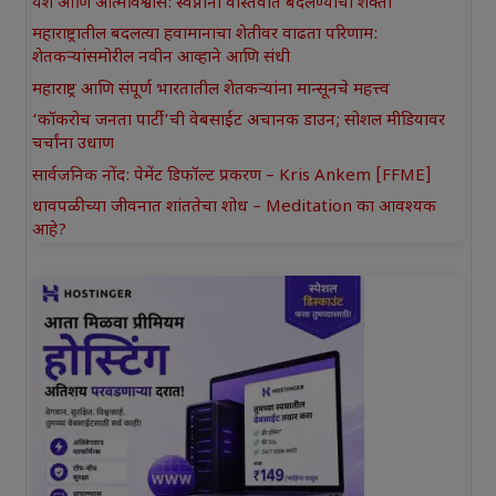
यश आणि आत्मविश्वास: स्वप्नांना वास्तवात बदलण्याची शक्ती
महाराष्ट्रातील बदलत्या हवामानाचा शेतीवर वाढता परिणाम:
शेतकऱ्यांसमोरील नवीन आव्हाने आणि संधी
महाराष्ट्र आणि संपूर्ण भारतातील शेतकऱ्यांना मान्सूनचे महत्त्व
‘कॉकरोच जनता पार्टी’ची वेबसाईट अचानक डाउन; सोशल मीडियावर
चर्चांना उधाण
सार्वजनिक नोंद: पेमेंट डिफॉल्ट प्रकरण – Kris Ankem [FFME]
धावपळीच्या जीवनात शांततेचा शोध – Meditation का आवश्यक
आहे?