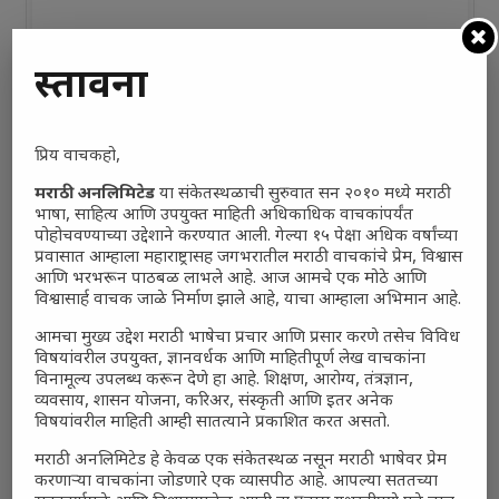
प्रस्तावना
प्रिय वाचकहो,
मराठी अनलिमिटेड
या संकेतस्थळाची सुरुवात सन २०१० मध्ये मराठी
भाषा, साहित्य आणि उपयुक्त माहिती अधिकाधिक वाचकांपर्यंत
Polls
पोहोचवण्याच्या उद्देशाने करण्यात आली. गेल्या १५ पेक्षा अधिक वर्षांच्या
प्रवासात आम्हाला महाराष्ट्रासह जगभरातील मराठी वाचकांचे प्रेम, विश्वास
भारत–अमेरिका संबंध भारतासाठी फायदेशीर आहेत का?
आणि भरभरून पाठबळ लाभले आहे. आज आमचे एक मोठे आणि
विश्वासार्ह वाचक जाळे निर्माण झाले आहे, याचा आम्हाला अभिमान आहे.
काही प्रमाणात फायदेशीर
(0%, 0 Votes)
आमचा मुख्य उद्देश मराठी भाषेचा प्रचार आणि प्रसार करणे तसेच विविध
खूप फायदेशीर
(0%, 3 Votes)
विषयांवरील उपयुक्त, ज्ञानवर्धक आणि माहितीपूर्ण लेख वाचकांना
विनामूल्य उपलब्ध करून देणे हा आहे. शिक्षण, आरोग्य, तंत्रज्ञान,
व्यवसाय, शासन योजना, करिअर, संस्कृती आणि इतर अनेक
फारसे फायदेशीर नाहीत
(0%, 0 Votes)
विषयांवरील माहिती आम्ही सातत्याने प्रकाशित करत असतो.
नुकसानकारक
(0%, 6 Votes)
मराठी अनलिमिटेड हे केवळ एक संकेतस्थळ नसून मराठी भाषेवर प्रेम
करणाऱ्या वाचकांना जोडणारे एक व्यासपीठ आहे. आपल्या सततच्या