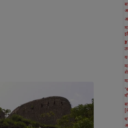
स
आ
आ
मह
इ
₹
त
य
म
श
मह
‘
म
स
[
ध
आ