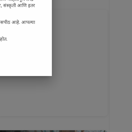
अर, संस्कृती आणि इतर
्यासपीठ आहे. आपल्या
आहोत.