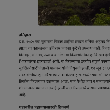
इतिहास
इ.स. १५८५ च्या सुमारास निजामशाहीचा सरदार मलिक अहमद नि
झाला. या गडाबद्दलचा इतिहास फारसा कुठेही उपलब्ध नाही. शिवर
विसापूर, सोनगड, तळा व कर्नाळा या किल्ल्यांसोबत हा किल्ला 
शिवरायांच्या हाताखाली आले. या किल्ल्याचा उपयोग संपूर्ण पव
सुरक्षिततेसाठी नेताजी पालकर यांची नियुक्ती झाली. १२ जून १
सरदारांसोबत ह्या परिसराचा ताबा घेतला. इ.स. १६८२ च्या ऑगस्
तिकोना किल्ल्यावर राहण्यास आला. मात्र येथील हवा न मानवल्याने
छोट्या-फार प्रमाणात लढाई झाली यात किल्ल्याचे बऱ्याच प्रमा
आहे.
गडावरील पहाण्यासारखी ठिकाणे