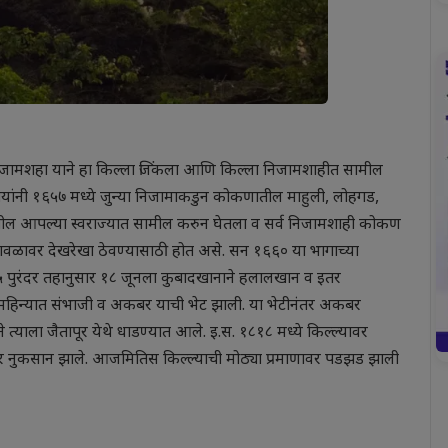
जामशहा याने हा किल्ला जिंकला आणि किल्ला निजामशाहीत सामील
ायांनी १६५७ मध्ये जुन्या निजामाकडुन कोकणातील माहुली, लोहगड,
देखील आपल्या स्वराज्यात सामील करुन घेतला व सर्व निजामशाही कोकण
नमावळावर देखरेखा ठेवण्यासाठी होत असे. सन १६६० या भागाच्या
६६५ पुरंदर तहानुसार १८ जूनला कुबादखानाने हलालखान व इतर
ट महिन्यात संभाजी व अकबर याची भेट झाली. या भेटीनंतर अकबर
 त्याला जैतापूर येथे धाडण्यात आले. इ.स. १८१८ मध्ये किल्ल्यावर
णावर नुकसान झाले. आजमितिस किल्ल्याची मोठ्या प्रमाणावर पडझड झाली