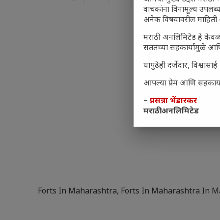
वाचकांना विनामूल्य उपलब्ध
अनेक विषयांवरील माहिती 
मराठी अनलिमिटेड हे केवळ
सततच्या सहकार्यामुळे आणि
यापुढेही दर्जेदार, विश्वा
आपल्या प्रेम आणि सहकार्या
–
प्रसन्ना भेंडारकर
मराठी अनलिमिटेड
Forts In Maharashtra
,
Forts In Maharashtra In M