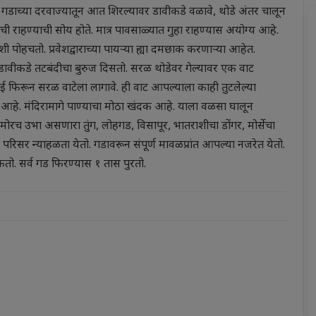
. गडाच्या दरवाज्यातून आत शिरल्यावर डावीकडे वळावे, थोडे अंतर चालून
ची राहण्याची सोय होते. मात्र पावसाळ्यात गुहा राहण्यास अयोग्य आहे.
रापाशी पोहचतो. प्रवेशद्वाराच्या पायऱ्या ह्या दमछाक करणाऱ्या आहेत.
ावीकडे तटबंदीचा बुरुज दिसतो. सरळ थोडेवर गेल्यावर एक वाट
 फिरून सरळ वाटेला लागावे. ही वाट आपल्याला काही तुटलेल्या
िर आहे. मंदिरामागे पाण्याचा मोठा खंदक आहे. याला वळसा घालून
मोरच उभा असणारा तुंग, लोहगड, विसापूर, भातराशीचा डोंगर, मोर्सेचा
परिसर न्याहळता येतो. गडावरून संपूर्ण मावळप्रांत आपल्या नजरेत येतो.
शकतो. सर्व गड फिरण्यास १ तास पुरतो.