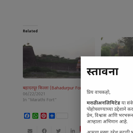
Related
प्रस्तावना
बहादरपूर किल्ला (Bahadurpur Fort)
घोडबंदर किल्ला (
प्रिय वाचकहो,
06/22/2021
06/25/2021
In "Marathi Fort"
In "Marathi Fort
मराठी अनलिमिटेड
या संक
पोहोचवण्याच्या उद्देशाने क
Facebook
WhatsApp
Pinterest
Share
प्रेम, विश्वास आणि भरभर
आम्हाला अभिमान आहे.
Save
आमचा मुख्य उद्देश मराठी भ