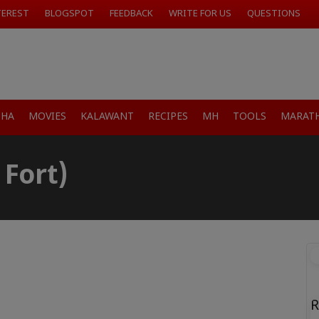
TEREST
BLOGSPOT
FEEDBACK
WRITE FOR US
QUESTIONS
SHA
MOVIES
KALAWANT
RECIPES
MH
TOOLS
MARATH
 Fort)
R