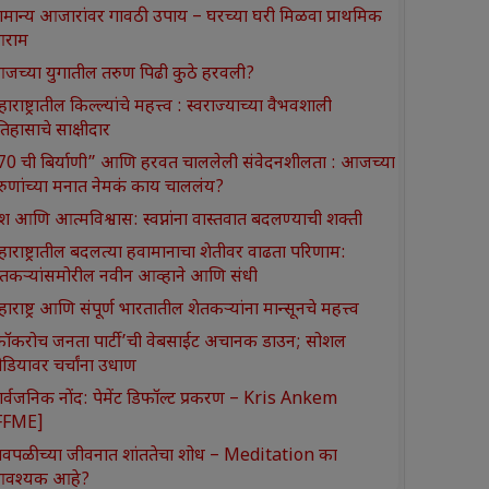
ामान्य आजारांवर गावठी उपाय – घरच्या घरी मिळवा प्राथमिक
राम
जच्या युगातील तरुण पिढी कुठे हरवली?
ाराष्ट्रातील किल्ल्यांचे महत्त्व : स्वराज्याच्या वैभवशाली
तिहासाचे साक्षीदार
370 ची बिर्याणी” आणि हरवत चाललेली संवेदनशीलता : आजच्या
रुणांच्या मनात नेमकं काय चाललंय?
श आणि आत्मविश्वास: स्वप्नांना वास्तवात बदलण्याची शक्ती
हाराष्ट्रातील बदलत्या हवामानाचा शेतीवर वाढता परिणाम:
ेतकऱ्यांसमोरील नवीन आव्हाने आणि संधी
ाराष्ट्र आणि संपूर्ण भारतातील शेतकऱ्यांना मान्सूनचे महत्त्व
कॉकरोच जनता पार्टी’ची वेबसाईट अचानक डाउन; सोशल
ीडियावर चर्चांना उधाण
ार्वजनिक नोंद: पेमेंट डिफॉल्ट प्रकरण – Kris Ankem
FFME]
ावपळीच्या जीवनात शांततेचा शोध – Meditation का
वश्यक आहे?