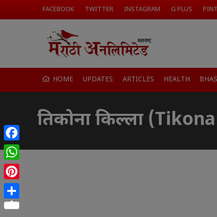
FACEBOOK
TWITTER
INSTAGRAM
G PLUS
PIN
HOME
UPDATES
ARTICLES
HEALTH
BHA
तिकोना किल्ला (Tikona
Facebook
WhatsApp
Pinterest
Share