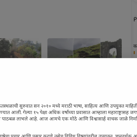
P
क
ख
फ
न
Ghodbunder Fort)
रोहिडा किल्ला (Rohida Fort)
07/10/2021
त
"
In "Marathi Fort"
ेतस्थळाची सुरुवात सन २०१० मध्ये मराठी भाषा, साहित्य आणि उपयुक्त माहित
रण्यात आली. गेल्या १५ पेक्षा अधिक वर्षांच्या प्रवासात आम्हाला महाराष्ट्रासह
ून पाठबळ लाभले आहे. आज आमचे एक मोठे आणि विश्वासार्ह वाचक जाळे निर्म
P
ाषेचा प्रचार आणि प्रसार करणे तसेच विविध विषयांवरील उपयुक्त, ज्ञानवर्धक 