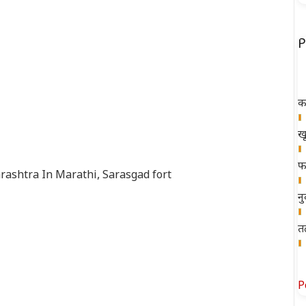
P
क
ख
फ
rashtra In Marathi
,
Sarasgad fort
न
त
P