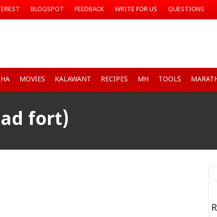
TEREST
BLOGSPOT
FEEDBACK
WRITE FOR US
QUESTIONS
SHA
MOVIES
KALAWANT
RECIPES
MH
TOOLS
MARATH
ad fort)
R