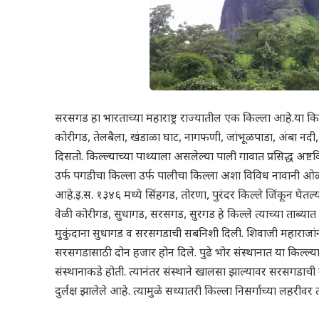
सरसगड हा भारताच्या महाराष्ट्र राज्यातील एक किल्ला आहे.या किल
कोरीगड, तेलबैला, खंडाळा घाट, नागफणी, जांभूळपाडा, अंबा नदी, 
दिसतो. किल्ल्याच्या पाथ्याला असलेल्या पाली गावात प्रसिद्ध अष
उर्फ पगडीचा किल्ला उर्फ पालीचा किल्ला अशा विविध नावानी ओळख
आहे.इ.स. १३४६ मध्ये सिंहगड, तोरणा, पुरंदर किल्ले जिंकून 
वेळी कोरीगड, सुधागड, सरसगड, सुरगड हे किल्ले त्याच्या ताब्य
मुकुंदाना सुधागड व सरसगडाची सबनिशी दिली. शिवाजी महाराजां
सरसगडासाठी दोन हजार होन दिले. पुढे भोर संस्थानात या किल्ल्
संस्थानाकडे होती. त्यानंतर संस्थाने खालसा झाल्यावर सरसगडाच
दुर्लक्ष झालेले आहे. त्यामुळे सध्यातरी किल्ला निसर्गाच्या लहरीव