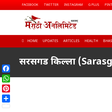
FACEBOOK
TWITTER
INSTAGRAM
G PLUS
PIN
HOME
UPDATES
ARTICLES
HEALTH
BHA
सरसगड किल्ला (Sarasg
Facebook
WhatsApp
Pinterest
Share