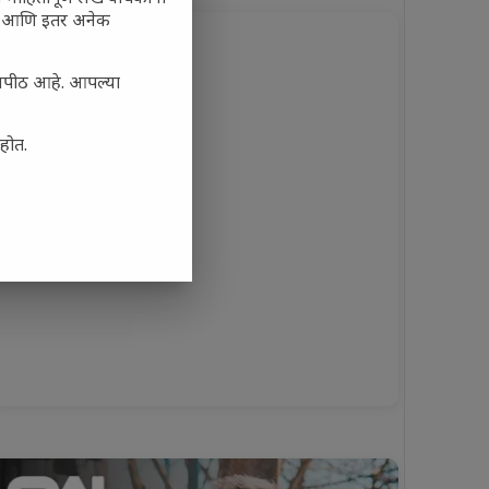
कृती आणि इतर अनेक
ासपीठ आहे. आपल्या
आहोत.