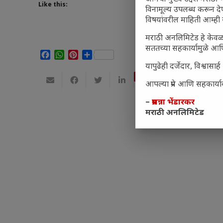
Like this:
विनामूल्य उपलब्ध करून दे
विषयांवरील माहिती आम्ही 
मराठी अनलिमिटेड हे केवळ 
सततच्या सहकार्यामुळे आणि 
Facebook
WhatsApp
Pinterest
Share
यापुढेही दर्जेदार, विश्वा
Save
आपल्या प्रेम आणि सहकार्याब
–
प्रसन्ना भेंडारकर
मराठी अनलिमिटेड