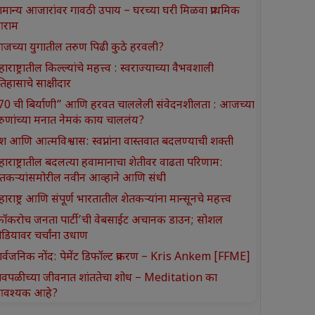
ामान्य आजारांवर गावठी उपाय – घरच्या घरी मिळवा प्राथमिक
राम
जच्या युगातील तरुण पिढी कुठे हरवली?
ाराष्ट्रातील किल्ल्यांचे महत्त्व : स्वराज्याच्या वैभवशाली
तिहासाचे साक्षीदार
370 ची बिर्याणी” आणि हरवत चाललेली संवेदनशीलता : आजच्या
रुणांच्या मनात नेमकं काय चाललंय?
श आणि आत्मविश्वास: स्वप्नांना वास्तवात बदलण्याची शक्ती
हाराष्ट्रातील बदलत्या हवामानाचा शेतीवर वाढता परिणाम:
ेतकऱ्यांसमोरील नवीन आव्हाने आणि संधी
ाराष्ट्र आणि संपूर्ण भारतातील शेतकऱ्यांना मान्सूनचे महत्त्व
कॉकरोच जनता पार्टी’ची वेबसाईट अचानक डाउन; सोशल
ीडियावर चर्चांना उधाण
ार्वजनिक नोंद: पेमेंट डिफॉल्ट प्रकरण – Kris Ankem [FFME]
ावपळीच्या जीवनात शांततेचा शोध – Meditation का
वश्यक आहे?