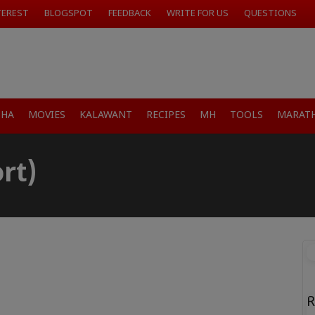
TEREST
BLOGSPOT
FEEDBACK
WRITE FOR US
QUESTIONS
SHA
MOVIES
KALAWANT
RECIPES
MH
TOOLS
MARATH
ort)
R