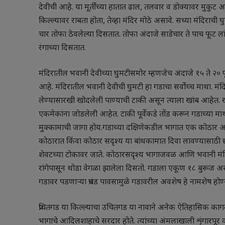
देवीची आहे. या मूर्तींच्या हातात ढाल, तलवार व डोक्यावर मुकुट आह
किल्ल्यावर राबता होता, तेव्हा मंदिर मोठे असावे. सध्या मंदिराची घ
चार तोफा ठेवलेल्या दिसतात. तोफा अंदाजे साडेचार ते पाच फूट लांब
रंगाच्या दिसतात.
मंदिरातील भवानी देवीच्या घुमटीसमोर म्हणजेच अंदाजे १५ ते २०
आहे. मंदिरातील भवानी देवीची घुमटी हा गडाचा सर्वोच्च माथा. मं
लेण्यासारखी खोदलेली पाण्याची टाकी असून त्याला खांब आहेत
एकमेकांना जोडलेली आहेत. टाकी पूर्वेकडे तोंड करून गडाच्या मा
मुक्कामाची जागा होय.गडाच्या दक्षिणेकडील भागात एक कोठार आह
कोठारात किंवा कोठार सदृश्य या बांधकामात दिवा लावण्यासाठी 
शेवटच्या टोकावर जाते. कोठारसदृश्य भागाजवळ आणि भवानी मंदिर
रांगेपासून थोडा वेगळा झालेला दिसतो. गडाला एकूण १८ बुरूज असल
गडावर पडणाऱ्या प्रचंड पावसामुळे गडावरील अवशेष हे नामशेष होण्
प्रचितगड या किल्ल्याचा उचितगड या नावाने अनेक ऐतिहासिक कागदपत्र
भागाचे आदिलशाहाचे सरदार होते. त्यांच्या अंमलाखाली शृंगारपूर व प्