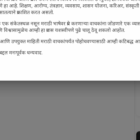
णे हा आहे. शिक्षण, आरोग्य, तंत्रज्ञान, व्यवसाय, शासन योजना, करिअर, संस्
सातत्याने प्रकाशित करत असतो.
एक संकेतस्थळ नसून मराठी भाषेवर प्रेम करणाऱ्या वाचकांना जोडणारे एक व्य
विश्वासामुळेच आम्ही हा प्रवास यशस्वीपणे पुढे चालू ठेवू शकलो आहोत.
सार्ह आणि उपयुक्त माहिती मराठी वाचकांपर्यंत पोहोचवण्यासाठी आम्ही कटिबद्ध 
द्दल मनःपूर्वक धन्यवाद.