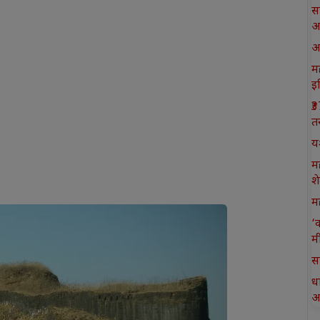
स
आ
आ
मह
इ
₹
त
य
म
श
मह
‘
म
स
ध
आ