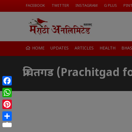
FACEBOOK
TWITTER
INSTAGRAM
G PLUS
PIN
HOME
UPDATES
ARTICLES
HEALTH
BHA
प्रचितगड (Prachitgad f
Facebook
WhatsApp
Pinterest
Share