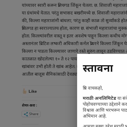
यांच्यावर स्वारी करून प्रतिचगड जिंकून घेतला. छ. शिवाजी महाराजां
या ग्रंथांमधे येतात. परंतु सभासद बखरीमध्ये छ. शिवाजी महाराजांनी 
की, किल्ला महाराजांनी बांधला; परंतु काही काळ तो सुर्व्यांकडे 
प्रचितगड हा स्वराज्यातच होता, कारण छ. संभाजी महाराजांचा मुक्क
होता. किल्ल्यांवरील वास्तू व इतर अवशेष पाहून किल्ला कधीच मोगला
अस्तानंतर ब्रिटिश लष्करी अधिकारी कर्नल प्रॉथरने किल्ला जिंकून 
किल्ला न पाडता किल्ल्यावर जाणारे रस्ते सुरुंग लावून उडविण्यात 
कातळात खोदलेल्या १० ते १२ पायऱ्या चढल्यानंतर दरवाजाचे अ
प्रस्तावना
खांबांवर उभी होती ते खांब आहेत. दरवाजा उत्तराभिमुख असून दर
आतील बाजूस सैनिकांसाठी देवड्या नाहीत. किल्ल्यात थोड्याच अं
प्रिय वाचकहो,
Like
मराठी अनलिमिटेड
या सं
पोहोचवण्याच्या उद्देशाने कर
शेयर-करा :
विश्वास आणि भरभरून पाठ
Share
अभिमान आहे.
आमचा मुख्य उद्देश मराठी भ