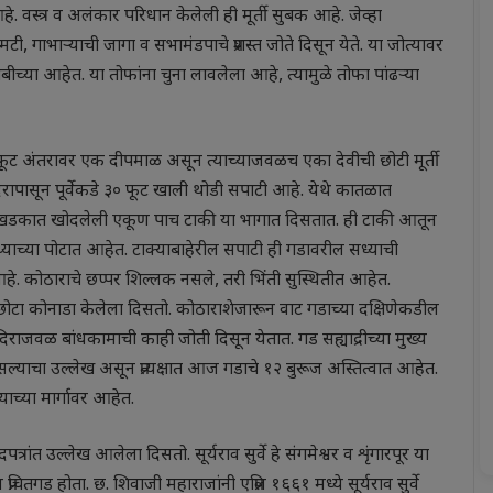
े. वस्त्र व अलंकार परिधान केलेली ही मूर्ती सुबक आहे. जेव्हा
ुमटी, गाभाऱ्याची जागा व सभामंडपाचे प्रशस्त जोते दिसून येते. या जोत्यावर
ीच्या आहेत. या तोफांना चुना लावलेला आहे, त्यामुळे तोफा पांढर्‍या
 फूट अंतरावर एक दीपमाळ असून त्याच्याजवळच एका देवीची छोटी मूर्ती
दिरापासून पूर्वेकडे ३० फूट खाली थोडी सपाटी आहे. येथे कातळात
. खडकात खोदलेली एकूण पाच टाकी या भागात दिसतात. ही टाकी आतून
थ्याच्या पोटात आहेत. टाक्याबाहेरील सपाटी ही गडावरील सध्याची
े. कोठाराचे छप्पर शिल्लक नसले, तरी भिंती सुस्थितीत आहेत.
छोटा कोनाडा केलेला दिसतो. कोठाराशेजारून वाट गडाच्या दक्षिणेकडील
ाजवळ बांधकामाची काही जोती दिसून येतात. गड सह्याद्रीच्या मुख्य
्याचा उल्लेख असून प्रत्यक्षात आज गडाचे १२ बुरूज अस्तित्वात आहेत.
याच्या मार्गावर आहेत.
ांत उल्लेख आलेला दिसतो. सूर्यराव सुर्वे हे संगमेश्वर व शृंगारपूर या
रचितगड होता. छ. शिवाजी महाराजांनी एप्रिल १६६१ मध्ये सूर्यराव सुर्वे