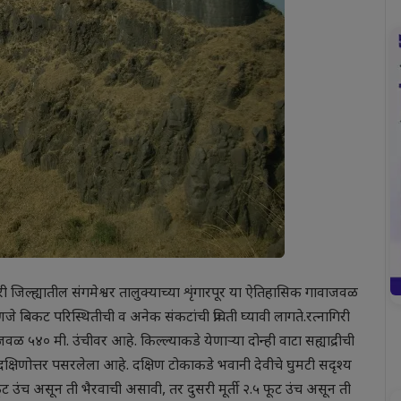
िरी जिल्ह्यातील संगमेश्वर तालुक्याच्या शृंगारपूर या ऐतिहासिक गावाजवळ
णजे बिकट परिस्थितीची व अनेक संकटांची प्रचिती घ्यावी लागते.रत्नागिरी
जवळ ५४० मी. उंचीवर आहे. किल्ल्याकडे येणाऱ्या दोन्ही वाटा सह्याद्रीची
 दक्षिणोत्तर पसरलेला आहे. दक्षिण टोकाकडे भवानी देवीचे घुमटी सदृश्य
 फूट उंच असून ती भैरवाची असावी, तर दुसरी मूर्ती २.५ फूट उंच असून ती