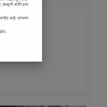
अर, संस्कृती आणि इतर
्यासपीठ आहे. आपल्या
आहोत.