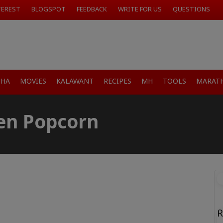
TEREST
BLOGSPOT
FEEDBACK
WRITE FOR US
QUESTIONS
SHA
MOVIES
KALAWANT
RECIPES
MH
TOOLS
MARATH
ken Popcorn
R