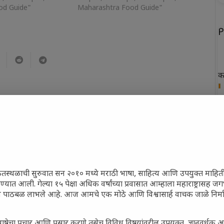
od Guide"
Maharashtra Food Guide"
P
क
ख
फ
न
त
ेतस्थळाची सुरुवात सन २०१० मध्ये मराठी भाषा, साहित्य आणि उपयुक्त माहित
रण्यात आली. गेल्या १५ पेक्षा अधिक वर्षांच्या प्रवासात आम्हाला महाराष्ट्रासह
ून पाठबळ लाभले आहे. आज आमचे एक मोठे आणि विश्वासार्ह वाचक जाळे निर्म
P
ाषेचा प्रचार आणि प्रसार करणे तसेच विविध विषयांवरील उपयुक्त, ज्ञानवर्धक 