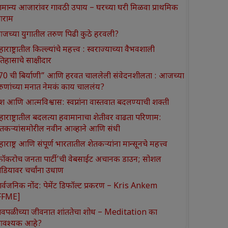
ामान्य आजारांवर गावठी उपाय – घरच्या घरी मिळवा प्राथमिक
राम
जच्या युगातील तरुण पिढी कुठे हरवली?
ाराष्ट्रातील किल्ल्यांचे महत्त्व : स्वराज्याच्या वैभवशाली
तिहासाचे साक्षीदार
370 ची बिर्याणी” आणि हरवत चाललेली संवेदनशीलता : आजच्या
रुणांच्या मनात नेमकं काय चाललंय?
श आणि आत्मविश्वास: स्वप्नांना वास्तवात बदलण्याची शक्ती
हाराष्ट्रातील बदलत्या हवामानाचा शेतीवर वाढता परिणाम:
ेतकऱ्यांसमोरील नवीन आव्हाने आणि संधी
ाराष्ट्र आणि संपूर्ण भारतातील शेतकऱ्यांना मान्सूनचे महत्त्व
कॉकरोच जनता पार्टी’ची वेबसाईट अचानक डाउन; सोशल
ीडियावर चर्चांना उधाण
ार्वजनिक नोंद: पेमेंट डिफॉल्ट प्रकरण – Kris Ankem
FFME]
ावपळीच्या जीवनात शांततेचा शोध – Meditation का
वश्यक आहे?