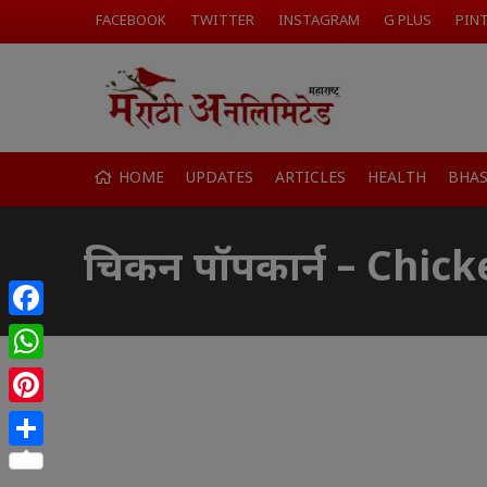
FACEBOOK
TWITTER
INSTAGRAM
G PLUS
PIN
HOME
UPDATES
ARTICLES
HEALTH
BHA
चिकन पॉपकार्न – Chic
Facebook
WhatsApp
Pinterest
Share