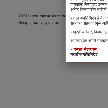
वाचकांना विनामूल्य उपलब्ध
अनेक विषयांवरील माहिती 
2021 latest marathi recipe
,
चिकन पॉपकार्न - Chicke
मराठी अनलिमिटेड हे केवळ
Recipe
,
non veg recipe
सततच्या सहकार्यामुळे आणि
यापुढेही दर्जेदार, विश्वा
आपल्या प्रेम आणि सहकार्या
–
प्रसन्ना भेंडारकर
मराठी अनलिमिटेड