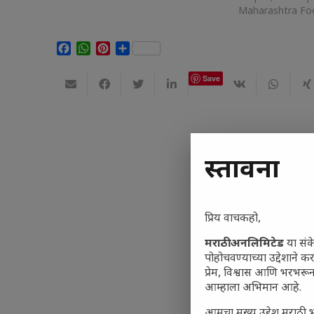
Maharashtra Fo
Facebook
WhatsApp
Pinterest
Share
Save
प्रस्तावना
प्रिय वाचकहो,
मराठी अनलिमिटेड
या संक
पोहोचवण्याच्या उद्देशाने क
प्रेम, विश्वास आणि भरभर
आम्हाला अभिमान आहे.
आमचा मुख्य उद्देश मराठी भ