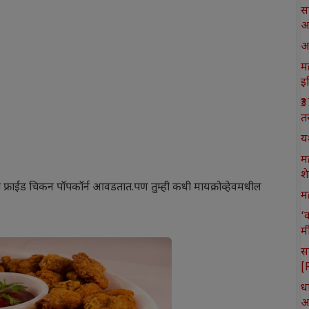
स
आ
आ
मह
इ
₹
त
य
म
श
 फ्राईड चिकन पॉपकॉर्न आवडतात.पण तुम्ही कधी मायक्रोव्हेवमधील
मह
‘
म
स
[
ध
आ