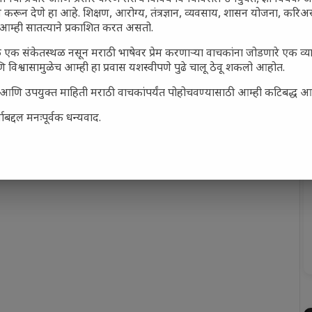
 करून देणे हा आहे. शिक्षण, आरोग्य, तंत्रज्ञान, व्यवसाय, शासन योजना, करि
आम्ही सातत्याने प्रकाशित करत असतो.
n Popcorn
,
chicken popcorn marathi recipe
,
Marathi
 एक संकेतस्थळ नसून मराठी भाषेवर प्रेम करणाऱ्या वाचकांना जोडणारे एक व
 विश्वासामुळेच आम्ही हा प्रवास यशस्वीपणे पुढे चालू ठेवू शकलो आहोत.
सार्ह आणि उपयुक्त माहिती मराठी वाचकांपर्यंत पोहोचवण्यासाठी आम्ही कटिबद्ध 
बद्दल मनःपूर्वक धन्यवाद.