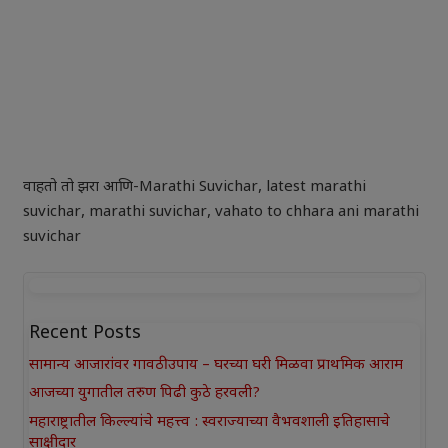
वाहतो तो झरा आणि-Marathi Suvichar
,
latest marathi
suvichar
,
marathi suvichar
,
vahato to chhara ani marathi
suvichar
Recent Posts
सामान्य आजारांवर गावठी उपाय – घरच्या घरी मिळवा प्राथमिक आराम
आजच्या युगातील तरुण पिढी कुठे हरवली?
महाराष्ट्रातील किल्ल्यांचे महत्त्व : स्वराज्याच्या वैभवशाली इतिहासाचे
साक्षीदार