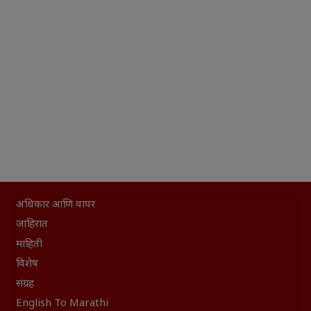
अधिकार आणि वापर
जाहिरात
माहिती
विशेष
संग्रह
English To Marathi