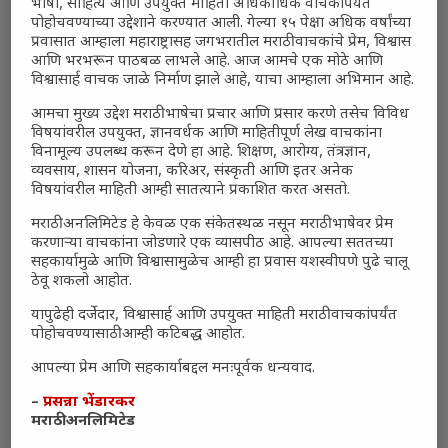
भाषा, साहित्य आणि उपयुक्त माहिती अधिकाधिक वाचकांपर्यंत
पोहोचवण्याच्या उद्देशाने करण्यात आली. गेल्या १५ पेक्षा अधिक वर्षांच्या
प्रवासात आम्हाला महाराष्ट्रासह जगभरातील मराठी वाचकांचे प्रेम, विश्वास
आणि भरभरून पाठबळ लाभले आहे. आज आमचे एक मोठे आणि
विश्वासार्ह वाचक जाळे निर्माण झाले आहे, याचा आम्हाला अभिमान आहे.
आमचा मुख्य उद्देश मराठी भाषेचा प्रचार आणि प्रसार करणे तसेच विविध
विषयांवरील उपयुक्त, ज्ञानवर्धक आणि माहितीपूर्ण लेख वाचकांना
विनामूल्य उपलब्ध करून देणे हा आहे. शिक्षण, आरोग्य, तंत्रज्ञान,
व्यवसाय, शासन योजना, करिअर, संस्कृती आणि इतर अनेक
विषयांवरील माहिती आम्ही सातत्याने प्रकाशित करत असतो.
मराठी अनलिमिटेड हे केवळ एक संकेतस्थळ नसून मराठी भाषेवर प्रेम
करणाऱ्या वाचकांना जोडणारे एक व्यासपीठ आहे. आपल्या सततच्या
सहकार्यामुळे आणि विश्वासामुळेच आम्ही हा प्रवास यशस्वीपणे पुढे चालू
ठेवू शकलो आहोत.
यापुढेही दर्जेदार, विश्वासार्ह आणि उपयुक्त माहिती मराठी वाचकांपर्यंत
पोहोचवण्यासाठी आम्ही कटिबद्ध आहोत.
आपल्या प्रेम आणि सहकार्याबद्दल मनःपूर्वक धन्यवाद.
–
प्रसन्ना भेंडारकर
मराठी अनलिमिटेड