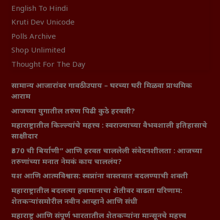
English To Hindi
Kruti Dev Unicode
Polls Archive
Shop Unlimited
Thought For The Day
सामान्य आजारांवर गावठी उपाय – घरच्या घरी मिळवा प्राथमिक
आराम
आजच्या युगातील तरुण पिढी कुठे हरवली?
महाराष्ट्रातील किल्ल्यांचे महत्त्व : स्वराज्याच्या वैभवशाली इतिहासाचे
साक्षीदार
₹370 ची बिर्याणी” आणि हरवत चाललेली संवेदनशीलता : आजच्या
तरुणांच्या मनात नेमकं काय चाललंय?
यश आणि आत्मविश्वास: स्वप्नांना वास्तवात बदलण्याची शक्ती
महाराष्ट्रातील बदलत्या हवामानाचा शेतीवर वाढता परिणाम:
शेतकऱ्यांसमोरील नवीन आव्हाने आणि संधी
महाराष्ट्र आणि संपूर्ण भारतातील शेतकऱ्यांना मान्सूनचे महत्त्व