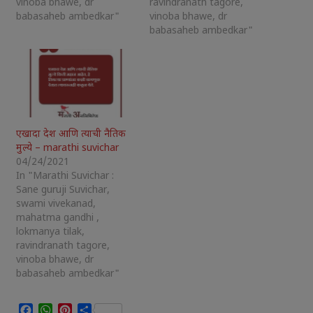
vinoba bhawe, dr
ravindranath tagore,
babasaheb ambedkar"
vinoba bhawe, dr
babasaheb ambedkar"
एखादा देश आणि त्याची नैतिक
मुल्ये – marathi suvichar
04/24/2021
In "Marathi Suvichar :
Sane guruji Suvichar,
swami vivekanad,
mahatma gandhi ,
lokmanya tilak,
ravindranath tagore,
vinoba bhawe, dr
babasaheb ambedkar"
Facebook
WhatsApp
Pinterest
Share