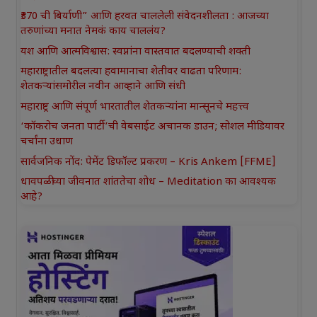
₹370 ची बिर्याणी” आणि हरवत चाललेली संवेदनशीलता : आजच्या
तरुणांच्या मनात नेमकं काय चाललंय?
यश आणि आत्मविश्वास: स्वप्नांना वास्तवात बदलण्याची शक्ती
महाराष्ट्रातील बदलत्या हवामानाचा शेतीवर वाढता परिणाम:
शेतकऱ्यांसमोरील नवीन आव्हाने आणि संधी
महाराष्ट्र आणि संपूर्ण भारतातील शेतकऱ्यांना मान्सूनचे महत्त्व
‘कॉकरोच जनता पार्टी’ची वेबसाईट अचानक डाउन; सोशल मीडियावर
चर्चांना उधाण
सार्वजनिक नोंद: पेमेंट डिफॉल्ट प्रकरण – Kris Ankem [FFME]
धावपळीच्या जीवनात शांततेचा शोध – Meditation का आवश्यक
आहे?