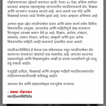
पोहोचवण्याच्या उद्देशाने करण्यात आली. गेल्या १५ पेक्षा अधिक वर्षांच्या
प्रवासात आम्हाला महाराष्ट्रासह जगभरातील मराठी वाचकांचे प्रेम, विश्वास
आणि भरभरून पाठबळ लाभले आहे. आज आमचे एक मोठे आणि
विश्वासार्ह वाचक जाळे निर्माण झाले आहे, याचा आम्हाला अभिमान आहे.
आमचा मुख्य उद्देश मराठी भाषेचा प्रचार आणि प्रसार करणे तसेच विविध
विषयांवरील उपयुक्त, ज्ञानवर्धक आणि माहितीपूर्ण लेख वाचकांना
विनामूल्य उपलब्ध करून देणे हा आहे. शिक्षण, आरोग्य, तंत्रज्ञान,
व्यवसाय, शासन योजना, करिअर, संस्कृती आणि इतर अनेक
विषयांवरील माहिती आम्ही सातत्याने प्रकाशित करत असतो.
मराठी अनलिमिटेड हे केवळ एक संकेतस्थळ नसून मराठी भाषेवर प्रेम
करणाऱ्या वाचकांना जोडणारे एक व्यासपीठ आहे. आपल्या सततच्या
सहकार्यामुळे आणि विश्वासामुळेच आम्ही हा प्रवास यशस्वीपणे पुढे चालू
ठेवू शकलो आहोत.
यापुढेही दर्जेदार, विश्वासार्ह आणि उपयुक्त माहिती मराठी वाचकांपर्यंत
पोहोचवण्यासाठी आम्ही कटिबद्ध आहोत.
आपल्या प्रेम आणि सहकार्याबद्दल मनःपूर्वक धन्यवाद.
–
प्रसन्ना भेंडारकर
मराठी अनलिमिटेड