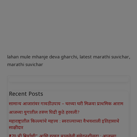
lahan mule mhanje deva gharchi
,
latest marathi suvichar
,
marathi suvichar
Recent Posts
सामान्य आजारांवर गावठी उपाय – घरच्या घरी मिळवा प्राथमिक आराम
आजच्या युगातील तरुण पिढी कुठे हरवली?
महाराष्ट्रातील किल्ल्यांचे महत्त्व : स्वराज्याच्या वैभवशाली इतिहासाचे
साक्षीदार
₹370 ची बिर्याणी” आणि हरवत चाललेली संवेदनशीलता : आजच्या