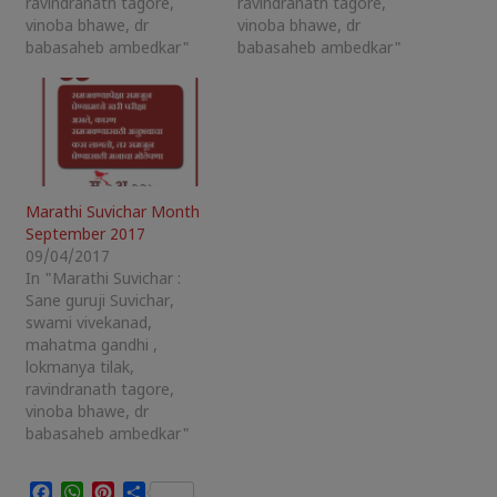
ravindranath tagore,
ravindranath tagore,
vinoba bhawe, dr
vinoba bhawe, dr
babasaheb ambedkar"
babasaheb ambedkar"
Marathi Suvichar Month
September 2017
09/04/2017
In "Marathi Suvichar :
Sane guruji Suvichar,
swami vivekanad,
mahatma gandhi ,
lokmanya tilak,
ravindranath tagore,
vinoba bhawe, dr
babasaheb ambedkar"
Facebook
WhatsApp
Pinterest
Share