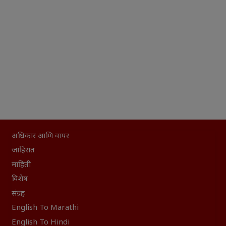
अधिकार आणि वापर
जाहिरात
माहिती
विशेष
संग्रह
English To Marathi
English To Hindi