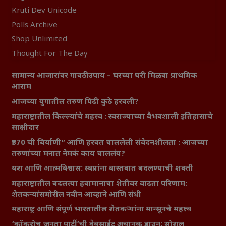
Kruti Dev Unicode
Polls Archive
Shop Unlimited
Thought For The Day
सामान्य आजारांवर गावठी उपाय – घरच्या घरी मिळवा प्राथमिक
आराम
आजच्या युगातील तरुण पिढी कुठे हरवली?
महाराष्ट्रातील किल्ल्यांचे महत्त्व : स्वराज्याच्या वैभवशाली इतिहासाचे
साक्षीदार
₹370 ची बिर्याणी” आणि हरवत चाललेली संवेदनशीलता : आजच्या
तरुणांच्या मनात नेमकं काय चाललंय?
यश आणि आत्मविश्वास: स्वप्नांना वास्तवात बदलण्याची शक्ती
महाराष्ट्रातील बदलत्या हवामानाचा शेतीवर वाढता परिणाम:
शेतकऱ्यांसमोरील नवीन आव्हाने आणि संधी
महाराष्ट्र आणि संपूर्ण भारतातील शेतकऱ्यांना मान्सूनचे महत्त्व
‘कॉकरोच जनता पार्टी’ची वेबसाईट अचानक डाउन; सोशल