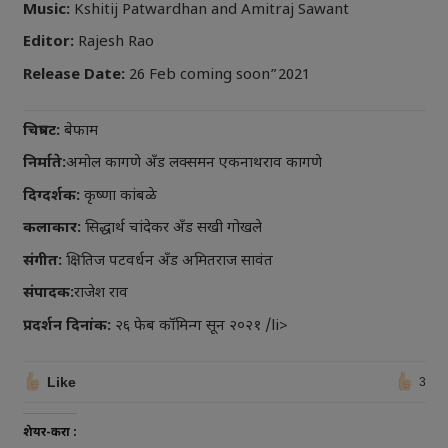
Music:
Kshitij Patwardhan and Amitraj Sawant
Editor:
Rajesh Rao
Release Date:
26 Feb coming soon”2021
चित्रपट:
बेफाम
निर्माते:
अमोल कागणे अँड लक्समन एकनाथराव कागणे
दिग्दर्शक:
कृष्णा कांबळे
कलाकार:
सिद्धार्थ चांदेकर अँड सखी गोखले
संगीत:
क्षितिज पटवर्धन अँड अमितराज सावंत
संपादक:
राजेश राव
प्रदर्शन दिनांक:
२६ फेब कॉमिन्ग सून २०२१ /li>
Like
3
शेयर-करा :