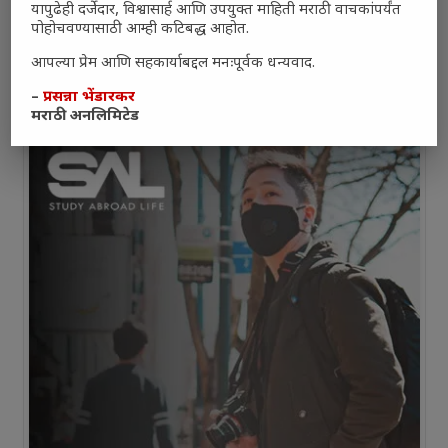
यापुढेही दर्जेदार, विश्वासार्ह आणि उपयुक्त माहिती मराठी वाचकांपर्यंत
पोहोचवण्यासाठी आम्ही कटिबद्ध आहोत.
आपल्या प्रेम आणि सहकार्याबद्दल मनःपूर्वक धन्यवाद.
–
प्रसन्ना भेंडारकर
मराठी अनलिमिटेड