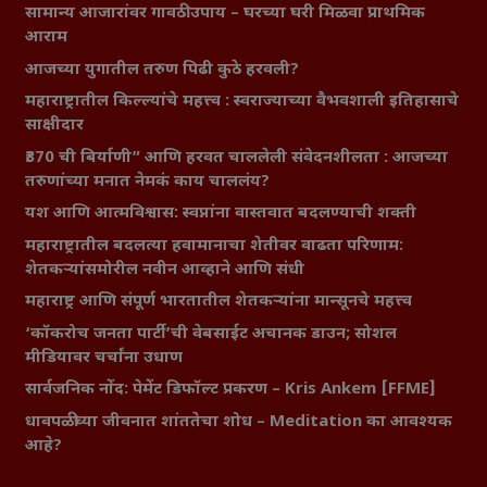
सामान्य आजारांवर गावठी उपाय – घरच्या घरी मिळवा प्राथमिक
आराम
आजच्या युगातील तरुण पिढी कुठे हरवली?
महाराष्ट्रातील किल्ल्यांचे महत्त्व : स्वराज्याच्या वैभवशाली इतिहासाचे
साक्षीदार
₹370 ची बिर्याणी” आणि हरवत चाललेली संवेदनशीलता : आजच्या
तरुणांच्या मनात नेमकं काय चाललंय?
यश आणि आत्मविश्वास: स्वप्नांना वास्तवात बदलण्याची शक्ती
महाराष्ट्रातील बदलत्या हवामानाचा शेतीवर वाढता परिणाम:
शेतकऱ्यांसमोरील नवीन आव्हाने आणि संधी
महाराष्ट्र आणि संपूर्ण भारतातील शेतकऱ्यांना मान्सूनचे महत्त्व
‘कॉकरोच जनता पार्टी’ची वेबसाईट अचानक डाउन; सोशल
मीडियावर चर्चांना उधाण
सार्वजनिक नोंद: पेमेंट डिफॉल्ट प्रकरण – Kris Ankem [FFME]
धावपळीच्या जीवनात शांततेचा शोध – Meditation का आवश्यक
आहे?