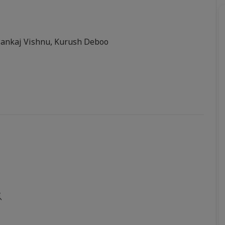
Pankaj Vishnu, Kurush Deboo
ू