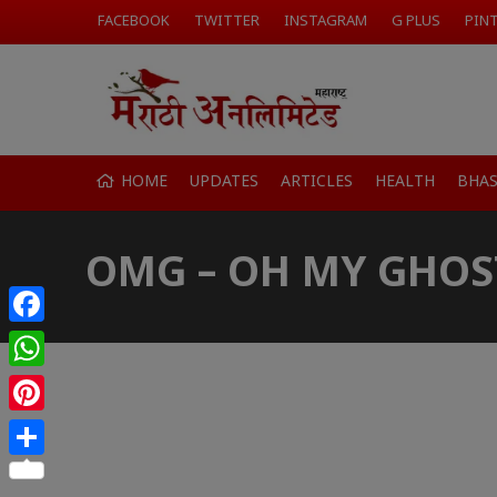
FACEBOOK
TWITTER
INSTAGRAM
G PLUS
PIN
HOME
UPDATES
ARTICLES
HEALTH
BHA
OMG – OH MY GHOS
Facebook
WhatsApp
Pinterest
Share