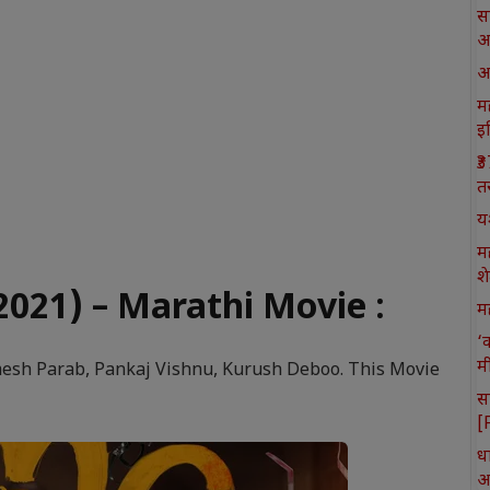
स
आ
आ
मह
इ
₹
त
य
म
श
21) – Marathi Movie :
मह
‘
म
mesh Parab, Pankaj Vishnu, Kurush Deboo. This Movie
स
[
ध
आ