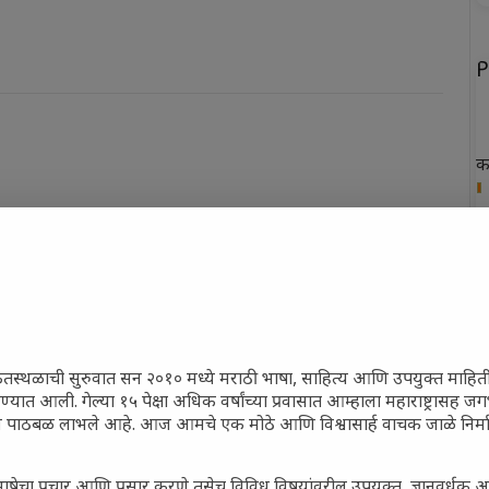
P
क
ख
फ
न
त
ेतस्थळाची सुरुवात सन २०१० मध्ये मराठी भाषा, साहित्य आणि उपयुक्त माहित
रण्यात आली. गेल्या १५ पेक्षा अधिक वर्षांच्या प्रवासात आम्हाला महाराष्ट्रासह
ून पाठबळ लाभले आहे. आज आमचे एक मोठे आणि विश्वासार्ह वाचक जाळे निर्म
P
ाषेचा प्रचार आणि प्रसार करणे तसेच विविध विषयांवरील उपयुक्त, ज्ञानवर्धक 