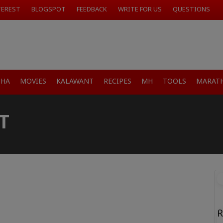
TEREST
BLOGSPOT
FEEDBACK
WRITE FOR US
QUESTIONS
SHA
MOVIES
KALAWANT
RECIPES
MH
TOOLS
MARATH
T
R