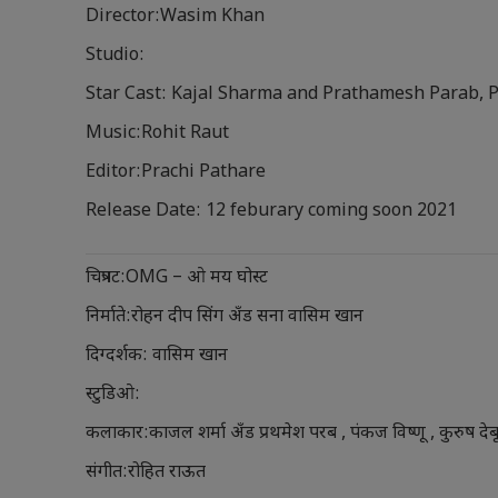
Director:Wasim Khan
Studio:
Star Cast: Kajal Sharma and Prathamesh Parab, 
Music:Rohit Raut
Editor:Prachi Pathare
Release Date: 12 feburary coming soon 2021
चित्रपट:OMG – ओ मय घोस्ट
निर्माते:रोहन दीप सिंग अँड सना वासिम खान
दिग्दर्शक: वासिम खान
स्टुडिओ:
कलाकार:काजल शर्मा अँड प्रथमेश परब , पंकज विष्णू , कुरुष देब
संगीत:रोहित राऊत