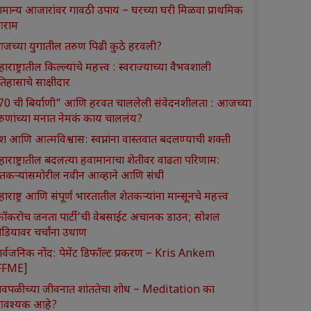
ामान्य आजारांवर गावठी उपाय – घरच्या घरी मिळवा प्राथमिक
राम
जच्या युगातील तरुण पिढी कुठे हरवली?
ाराष्ट्रातील किल्ल्यांचे महत्त्व : स्वराज्याच्या वैभवशाली
तिहासाचे साक्षीदार
370 ची बिर्याणी” आणि हरवत चाललेली संवेदनशीलता : आजच्या
रुणांच्या मनात नेमकं काय चाललंय?
श आणि आत्मविश्वास: स्वप्नांना वास्तवात बदलण्याची शक्ती
हाराष्ट्रातील बदलत्या हवामानाचा शेतीवर वाढता परिणाम:
ेतकऱ्यांसमोरील नवीन आव्हाने आणि संधी
ाराष्ट्र आणि संपूर्ण भारतातील शेतकऱ्यांना मान्सूनचे महत्त्व
कॉकरोच जनता पार्टी’ची वेबसाईट अचानक डाउन; सोशल
ीडियावर चर्चांना उधाण
ार्वजनिक नोंद: पेमेंट डिफॉल्ट प्रकरण – Kris Ankem
FFME]
ावपळीच्या जीवनात शांततेचा शोध – Meditation का
वश्यक आहे?