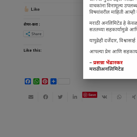
वाचकांना विनामूल्य उपलब्ध
Like
विषयांवरील माहिती आम्ही 
मराठी अनलिमिटेड हे केवळ
शेयर-करा :
सततच्या सहकार्यामुळे आणि
Share
यापुढेही दर्जेदार, विश्वा
Like this:
आपल्या प्रेम आणि सहकार्या
–
प्रसन्ना भेंडारकर
मराठी अनलिमिटेड
Facebook
WhatsApp
Pinterest
Share
Save