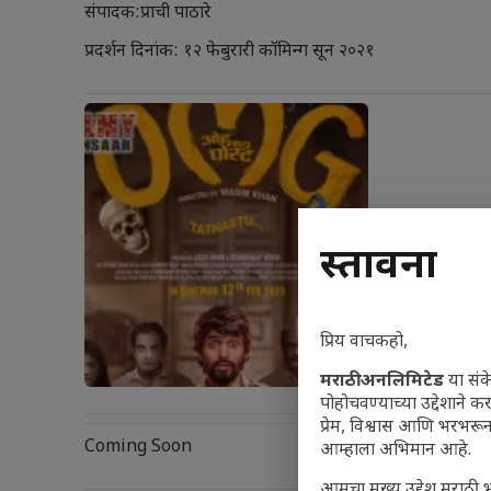
संपादक:प्राची पाठारे
प्रदर्शन दिनांक: १२ फेबुरारी कॉमिन्ग सून २०२१
प्रस्तावना
प्रिय वाचकहो,
मराठी अनलिमिटेड
या संक
पोहोचवण्याच्या उद्देशाने क
प्रेम, विश्वास आणि भरभर
Coming Soon
आम्हाला अभिमान आहे.
आमचा मुख्य उद्देश मराठी भ