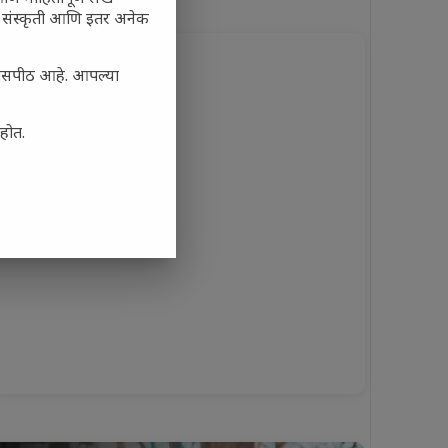
र, संस्कृती आणि इतर अनेक
्यासपीठ आहे. आपल्या
आहोत.